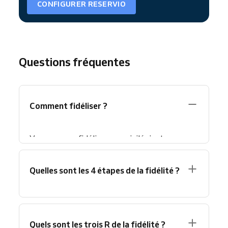
CONFIGURER RESERVIO
Questions fréquentes
Comment fidéliser ?
Vous pouvez fidéliser en privilégiant
l’expérience client plutôt que le budget
marketing. Les axes efficaces :
Quelles sont les 4 étapes de la fidélité ?
Faciliter
la réservation
avec un
site de
réservation en ligne 24/7
synchronisé
Les
4 étapes de la fidélité client
suivent
avec les calendriers.
généralement ce parcours :
Personnaliser la communication via la
Quels sont les trois R de la fidélité ?