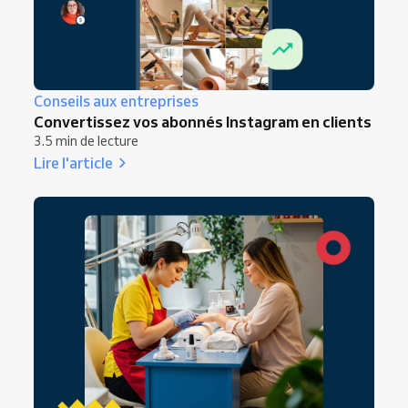
revente, et stimulez le bouche-à-oreille.
encourager la recommandation).
Conseils aux entreprises
Convertissez vos abonnés Instagram en clients
3.5 min de lecture
Lire l'article