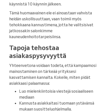
käynnistä 10 käynnin jälkeen.
Tämä huomaavainen ele ei ainoastaan vahvista
heidän uskollisuuttaan, vaan toimii myös
tehokkaana kannustimena, jotta he valitsisivat
jatkossakin salonkimme
kauneudenhoitotarpeisiinsa.
Tapoja tehostaa
asiakaspysyvyyttä
Yhteenvetona voidaan todeta, että kampaamosi
mainostaminen on tärkeää yrityksesi
kasvattamisen kannalta. Kokeile, miten pidät
asiakkaasi palaamassa:
Luo mielenkiintoisia viestejä sosiaaliseen
mediaan
Kannusta asiakkaitasi tuomaan ystävänsä
mukaan suositteluohjelmalla.