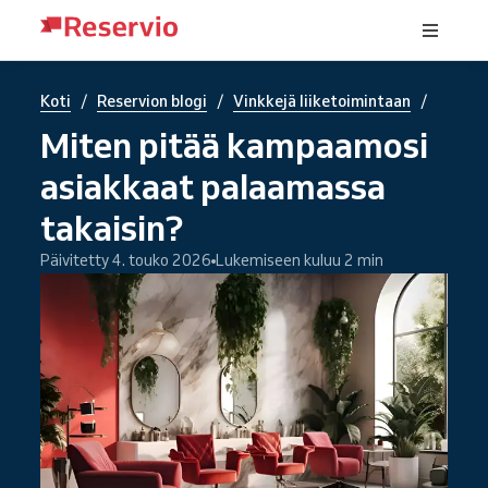
/
/
/
Koti
Reservion blogi
Vinkkejä liiketoimintaan
Miten pitää kampaamosi
asiakkaat palaamassa
takaisin?
Päivitetty 4. touko 2026
Lukemiseen kuluu 2 min