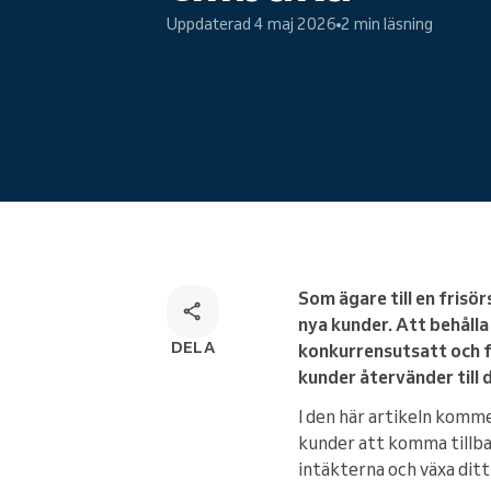
Uppdaterad 4 maj 2026
2 min läsning
Onlinebokning
Omnichannel-bokningslösning
Som ägare till en frisö
nya kunder. Att behåll
DELA
konkurrensutsatt och för
kunder återvänder till d
I den här artikeln komme
kunder att komma tillba
intäkterna och växa ditt