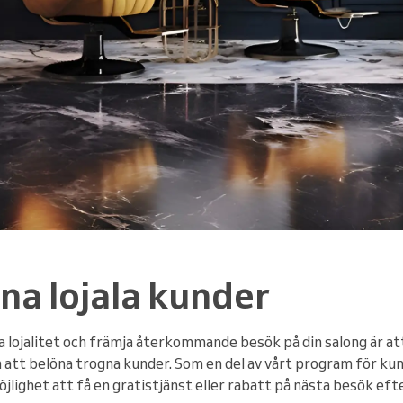
na lojala kunder
la lojalitet och främja återkommande besök på din salong är a
tt belöna trogna kunder. Som en del av vårt program för ku
jlighet att få en gratistjänst eller rabatt på nästa besök eft