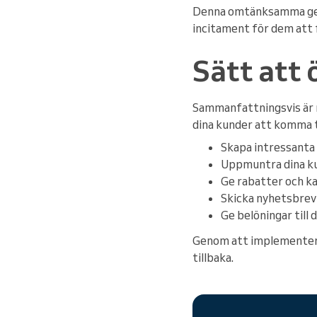
Denna omtänksamma gest 
incitament för dem att f
Sätt att 
Sammanfattningsvis är m
dina kunder att komma ti
Skapa intressanta 
Uppmuntra dina ku
Ge rabatter och ka
Skicka nyhetsbrev 
Ge belöningar till 
Genom att implementera 
tillbaka.