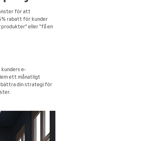
änster för att
15% rabatt för kunder
rprodukter" eller "få en
a kunders e-
dem ett månatligt
bättra din strategi för
ster.