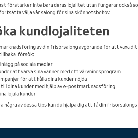
förstärker inte bara deras lojalitet utan fungerar också so
ortsätta välja vår salong för sina skönhetsbehov.
öka kundlojaliteten
arknadsföring av din frisörsalong avgörande för att växa ditt
llbaka, försök:
inlägg på sociala medier
nder att värva sina vänner med ett värvningsprogram
mpanjer för att hålla dina kunder nöjda
till dina kunder med hjälp av e-postmarknadsföring
dina lojala kunder
några av dessa tips kan du hjälpa dig att få din frisörsalon