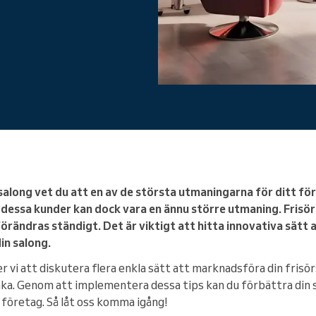
Du driver ett stort företag
rsalong vet du att en av de största utmaningarna för ditt fö
a dessa kunder kan dock vara en ännu större utmaning. Frisö
ändras ständigt. Det är viktigt att hitta innovativa sätt att
in salong.
r vi att diskutera flera enkla sätt att marknadsföra din frisör
ka. Genom att implementera dessa tips kan du förbättra din s
 företag. Så låt oss komma igång!