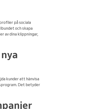
rofiler på sociala
gelbundet och skapa
r av dina klippningar,
 nya
jda kunder att hänvisa
missprogram. Det betyder
mpanjer