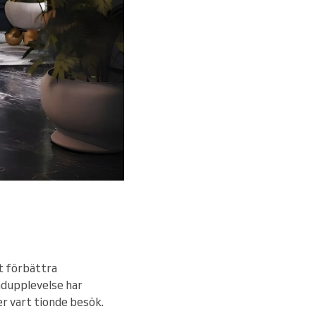
tt förbättra
ndupplevelse har
er vart tionde besök.