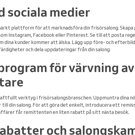
d sociala medier
ärkt plattform för att marknadsföra din frisörsalong. Skapa p
om Instagram, Facebook eller Pinterest. Se till att posta re
m dina kunder kommer att älska. Lägg upp före- och efterbilde
 färdigheter och dela uppdateringar från din salong.
 program för värvning av
tare
aftfullt verktyg i frisörsalongsbranschen. Uppmuntra dina nö
er till din salong. För att göra det enkelt, introducera ett re
affärer får remittenten en liten rabatt på sitt nästa besök.
rabatter och salongska