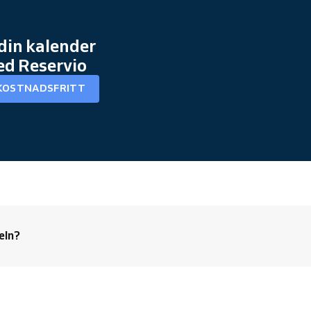
din kalender
ed Reservio
KOSTNADSFRITT
eln?