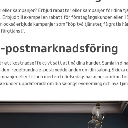
 eller kampanjer? Erbjud rabatter eller kampanjer för dina tj
t. Erbjud till exempel en rabatt för förstagångskunden eller 
n också erbjuda kampanjer som "köp två tjänster, få gratis hå
 färgtjänst".
-postmarknadsföring
 ett kostnadseffektivt sätt att nå dina kunder. Samla in din
a dem regelbundna e-postmeddelanden om din salong. Skicka 
mpanjer eller till och med en födelsedagshälsning som kan för
na kunder uppdaterade om din salongs evenemang och nya tjän