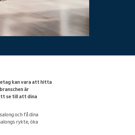
retag kan vara att hitta
rbranschen är
 se till att dina
salong och få dina
alongs rykte, öka