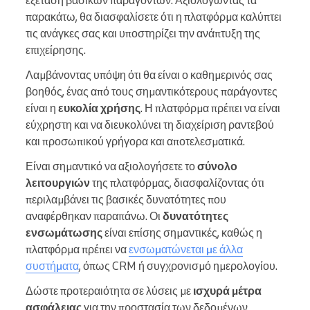
εξέταση βασικών παραγόντων. Αξιολογώντας τα
παρακάτω, θα διασφαλίσετε ότι η πλατφόρμα καλύπτει
τις ανάγκες σας και υποστηρίζει την ανάπτυξη της
επιχείρησης.
Λαμβάνοντας υπόψη ότι θα είναι ο καθημερινός σας
βοηθός, ένας από τους σημαντικότερους παράγοντες
είναι η
ευκολία χρήσης
. Η πλατφόρμα πρέπει να είναι
εύχρηστη και να διευκολύνει τη διαχείριση ραντεβού
και προσωπικού γρήγορα και αποτελεσματικά.
Είναι σημαντικό να αξιολογήσετε το
σύνολο
λειτουργιών
της πλατφόρμας, διασφαλίζοντας ότι
περιλαμβάνει τις βασικές δυνατότητες που
αναφέρθηκαν παραπάνω. Οι
δυνατότητες
ενσωμάτωσης
είναι επίσης σημαντικές, καθώς η
πλατφόρμα πρέπει να
ενσωματώνεται με άλλα
συστήματα
, όπως CRM ή συγχρονισμό ημερολογίου.
Δώστε προτεραιότητα σε λύσεις με
ισχυρά μέτρα
ασφάλειας
για την προστασία των δεδομένων