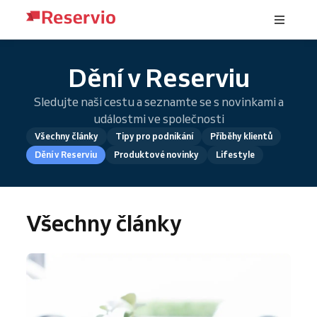
Dění v Reserviu
Sledujte naši cestu a seznamte se s novinkami a
událostmi ve společnosti
Všechny články
Tipy pro podnikání
Příběhy klientů
Dění v Reserviu
Produktové novinky
Lifestyle
Všechny články