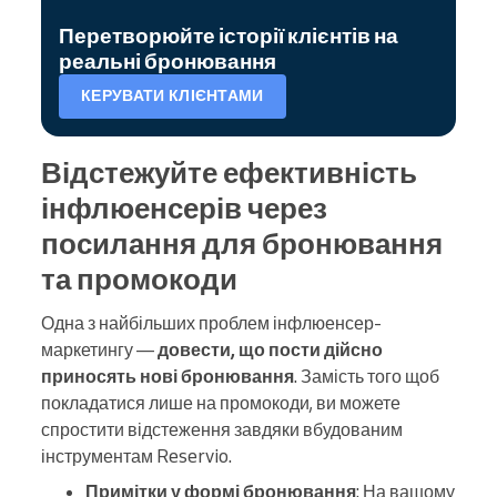
Перетворюйте історії клієнтів на
реальні бронювання
КЕРУВАТИ КЛІЄНТАМИ
Відстежуйте ефективність
інфлюенсерів через
посилання для бронювання
та промокоди
Одна з найбільших проблем інфлюенсер-
маркетингу —
довести, що пости дійсно
приносять нові бронювання
. Замість того щоб
покладатися лише на промокоди, ви можете
спростити відстеження завдяки вбудованим
інструментам Reservio.
Примітки у формі бронювання
: На вашому