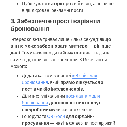
Публікувати
історії
про свій візит, а не лише
відшліфовані рекламні пости
3. Забезпечте прості варіанти
бронювання
Інтерес клієнта триває лише кілька секунд;
якщо
він не може забронювати миттєво — він піде
далі
. Тому важливо дати йому можливість діяти
саме тоді, коли він зацікавлений. З Reservio ви
можете:
Додати кастомізований
вебсайт для
бронювання
, який
прямо лінкується з
постів чи біо інфлюенсерів
.
Ділитися унікальним
посиланням для
бронювання
для конкретних послуг,
співробітників
чи часових слотів.
Генерувати
QR-коди
для офлайн-
просування
— навіть флаєр чи постер, який