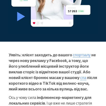
Уявіть: клієнт заходить до вашого
спортзалу
не
через нову рекламу у Facebook, а тому, що
його улюблений місцевий інструктор йоги
виклав сторіс із відміткою вашої студії. Або
новий клієнт бронює масаж у вашому
спа
після
короткого відео в TikTok від велнес-коуча,
який живе всього за кілька вулиць від вас.
Ось у чому сила
інфлюенсер-маркетингу для
локальних сервісів
. І це вже не лише стратегія