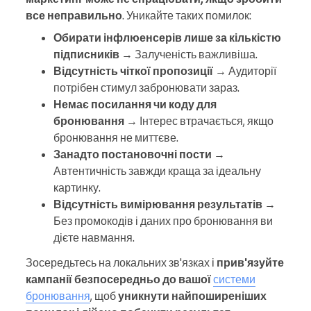
все неправильно
. Уникайте таких помилок:
Обирати інфлюенсерів лише за кількістю
підписників
→ Залученість важливіша.
Відсутність чіткої пропозиції
→ Аудиторії
потрібен стимул забронювати зараз.
Немає посилання чи коду для
бронювання
→ Інтерес втрачається, якщо
бронювання не миттєве.
Занадто постановочні пости
→
Автентичність завжди краща за ідеальну
картинку.
Відсутність вимірювання результатів
→
Без промокодів і даних про бронювання ви
дієте навмання.
Зосередьтесь на локальних зв'язках і
прив'язуйте
кампанії безпосередньо до вашої
системи
бронювання
, щоб
уникнути найпоширеніших