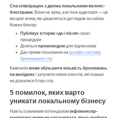
Спа співпрацює з двома локальними велнес-
блогерами.
Вони не зірки, але їхня аудиторія — це
місцеві жінки, які цікавляться доглядом за собою.
Кожен блогер:
Публікує історію «до і після»
своєї
процедури
Ділиться
промокодом
для підписників
Дає пряме посилання на
онлайн-систему
бронювання спа
Кампанія
може збільшити кількість бронювань
на вихідних
і залучити нових клієнтів, які інакше
не дізналися б про спа.
5 помилок, яких варто
уникати локальному бізнесу
Навіть із великим потенціалом
інфлюенсер-
маркетинг може не спрацювати, якщо зробити