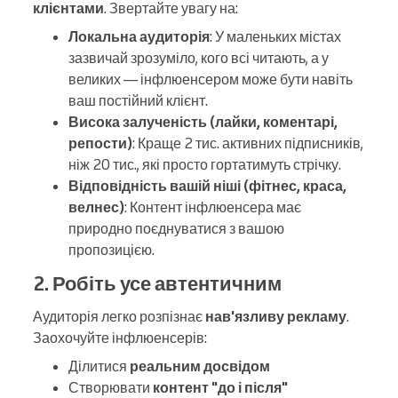
клієнтами
. Звертайте увагу на:
Локальна аудиторія
: У маленьких містах
зазвичай зрозуміло, кого всі читають, а у
великих — інфлюенсером може бути навіть
ваш постійний клієнт.
Висока залученість (лайки, коментарі,
репости)
: Краще 2 тис. активних підписників,
ніж 20 тис., які просто гортатимуть стрічку.
Відповідність вашій ніші (фітнес, краса,
велнес)
: Контент інфлюенсера має
природно поєднуватися з вашою
пропозицією.
2. Робіть усе автентичним
Аудиторія легко розпізнає
нав'язливу рекламу
.
Заохочуйте інфлюенсерів:
Ділитися
реальним досвідом
Створювати
контент "до і після"