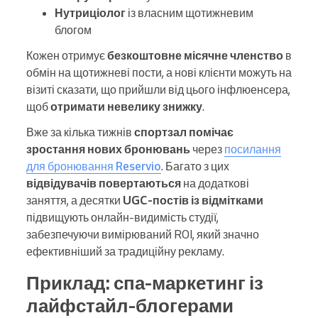
Нутриціолог
із власним щотижневим
блогом
Кожен отримує
безкоштовне місячне членство
в
обмін на щотижневі пости, а нові клієнти можуть на
візиті сказати, що прийшли від цього інфлюенсера,
щоб
отримати невелику знижку
.
Вже за кілька тижнів
спортзал помічає
зростання нових бронювань
через
посилання
для бронювання Reservio
. Багато з цих
відвідувачів повертаються
на додаткові
заняття, а десятки
UGC-постів із відмітками
підвищують онлайн-видимість студії,
забезпечуючи вимірюваний ROI, який значно
ефективніший за традиційну рекламу.
Приклад: спа-маркетинг із
лайфстайл-блогерами