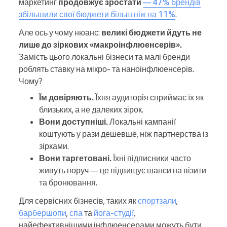
маркетинг
продовжує зростати
— 47% брендів
збільшили свої бюджети більш ніж на 11%
.
Але ось у чому нюанс:
великі бюджети йдуть не
лише до зіркових «макроінфлюенсерів».
Замість цього локальні бізнеси та малі бренди
роблять ставку на мікро- та наноінфлюенсерів.
Чому?
Їм довіряють.
Їхня аудиторія сприймає їх як
близьких, а не далеких зірок.
Вони доступніші.
Локальні кампанії
коштують у рази дешевше, ніж партнерства із
зірками.
Вони таргетовані.
Їхні підписники часто
живуть поруч — це підвищує шанси на візити
та бронювання.
Для сервісних бізнесів, таких як
спортзали
,
барбершопи
,
спа
та
йога-студії
,
найефективнішими інфлюенсерами можуть бути