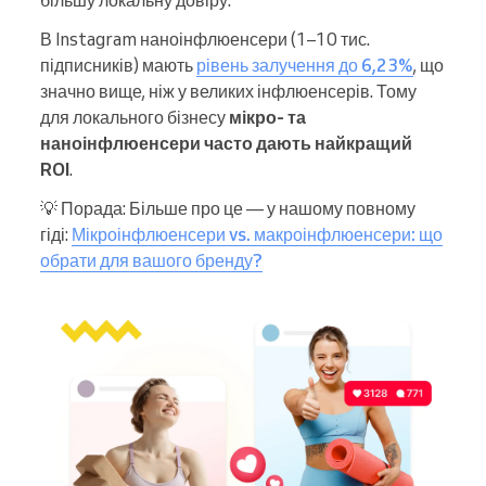
більшу локальну довіру.
В Instagram наноінфлюенсери (1–10 тис.
підписників) мають
рівень залучення до 6,23%
, що
значно вище, ніж у великих інфлюенсерів. Тому
для локального бізнесу
мікро- та
наноінфлюенсери часто дають найкращий
ROI
.
💡 Порада: Більше про це — у нашому повному
гіді:
Мікроінфлюенсери vs. макроінфлюенсери: що
обрати для вашого бренду?