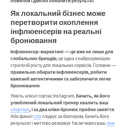
помилок і дійсно побачити результат
.
Як локальний бізнес може
перетворити охоплення
інфлюенсерів на реальні
бронювання
Інфлюенсер-маркетинг — це вже не лише для
глобальних брендів;
це одна з найрозумніших
стратегій росту для локальних сервісів. Головне —
правильно обирати інфлюенсерів, робити
кампанії автентичними та забезпечити легке
бронювання
.
Уявіть: клієнт гортає Instagram,
бачить, як його
улюблений локальний тренер хвалить ваш
спортзал
, і за два кліки бронює пробне заняття
.
Або фанат
спа
слідкує за блогером, бачить його
результат і миттєво резервує facial через ваш
лінк