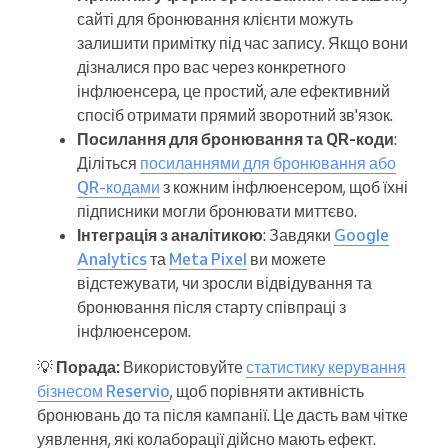
сайті для бронювання клієнти можуть
залишити примітку під час запису. Якщо вони
дізналися про вас через конкретного
інфлюенсера, це простий, але ефективний
спосіб отримати прямий зворотний зв'язок.
Посилання для бронювання та QR-коди
:
Діліться
посиланнями для бронювання або
QR-кодами
з кожним інфлюенсером, щоб їхні
підписники могли бронювати миттєво.
Інтеграція з аналітикою
: Завдяки
Google
Analytics
та
Meta Pixel
ви можете
відстежувати, чи зросли відвідування та
бронювання після старту співпраці з
інфлюенсером.
💡
Порада:
Використовуйте
статистику керування
бізнесом Reservio
, щоб порівняти активність
бронювань до та після кампанії. Це дасть вам чітке
уявлення, які колаборації дійсно мають ефект.