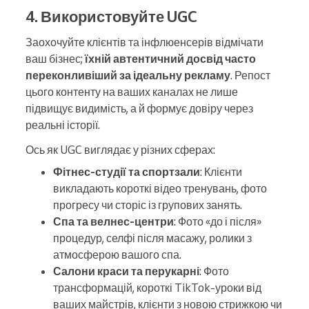
4. Використовуйте UGC
Заохочуйте клієнтів та інфлюенсерів відмічати
ваш бізнес;
їхній автентичний досвід часто
переконливіший за ідеальну рекламу
. Репост
цього контенту на ваших каналах не лише
підвищує видимість, а й формує довіру через
реальні історії.
Ось як UGC виглядає у різних сферах:
Фітнес-студії та спортзали
: Клієнти
викладають короткі відео тренувань, фото
прогресу чи сторіс із групових занять.
Спа та велнес-центри
: Фото «до і після»
процедур, селфі після масажу, ролики з
атмосферою вашого спа.
Салони краси та перукарні
: Фото
трансформацій, короткі TikTok-уроки від
ваших майстрів, клієнти з новою стрижкою чи