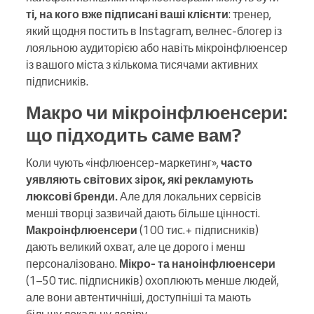
ті, на кого вже підписані ваші клієнти
: тренер,
який щодня постить в Instagram, велнес-блогер із
лояльною аудиторією або навіть мікроінфлюенсер
із вашого міста з кількома тисячами активних
підписників.
Макро чи мікроінфлюенсери:
що підходить саме вам?
Коли чують «інфлюенсер-маркетинг»,
часто
уявляють світових зірок, які рекламують
люксові бренди.
Але для локальних сервісів
менші творці зазвичай дають більше цінності.
Макроінфлюенсери
(100 тис.+ підписників)
дають великий охват, але це дорого і менш
персоналізовано.
Мікро- та наноінфлюенсери
(1–50 тис. підписників) охоплюють менше людей,
але вони автентичніші, доступніші та мають