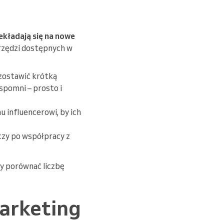
ekładają się na nowe
rzędzi dostępnych w
 zostawić krótką
wspomni – prosto i
 influencerowi, by ich
czy po współpracy z
by porównać liczbę
marketing