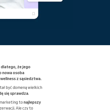
przeszkody.
Czytaj więcej
 dlatego, że jego
lbo nowa osoba
wellness z sąsiedztwa.
stał być domeną wielkich
dę się sprawdza
.
r marketing to
najlepszy
erwacji. Ale czy to