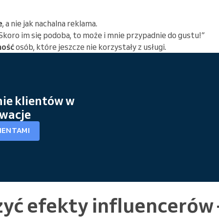
e
, a nie jak nachalna reklama.
„Skoro im się podoba, to może i mnie przypadnie do gustu!”
ność
osób, które jeszcze nie korzystały z usługi.
ie klientów w
rwacje
IENTAMI
yć efekty influencerów –