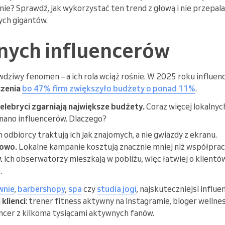
lnie? Sprawdź, jak wykorzystać ten trend z głową i nie przepal
ych gigantów.
lnych influencerów
awdziwy fenomen – a ich rola wciąż rośnie. W 2025 roku influe
czenia
bo 47% firm zwiększyło budżety o ponad 11%
.
celebryci zgarniają największe budżety.
Coraz więcej lokalnyc
 nano influencerów. Dlaczego?
h odbiorcy traktują ich jak znajomych, a nie gwiazdy z ekranu.
nowo.
Lokalne kampanie kosztują znacznie mniej niż współprac
.
Ich obserwatorzy mieszkają w pobliżu, więc łatwiej o klientów
.
wnie
,
barbershopy
,
spa
czy
studia jogi
, najskuteczniejsi influ
klienci
: trener fitness aktywny na Instagramie, bloger wellnes
encer z kilkoma tysiącami aktywnych fanów.