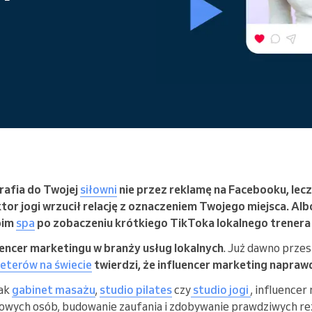
Enterprise
Prowadzisz dużą organizację
rafia do Twojej
siłowni
nie przez reklamę na Facebooku, lecz
ktor jogi wrzucił relację z oznaczeniem Twojego miejsca. A
oim
spa
po zobaczeniu krótkiego TikToka lokalnego trenera 
uencer marketingu w branży usług lokalnych
. Już dawno prze
terów na świecie
twierdzi, że influencer marketing napraw
jak
gabinet masażu
,
studio pilates
czy
studio jogi
, influence
owych osób, budowanie zaufania i zdobywanie prawdziwych rez