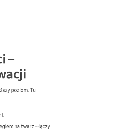
i –
wacji
yższy poziom. Tu
i.
iegiem na twarz – łączy