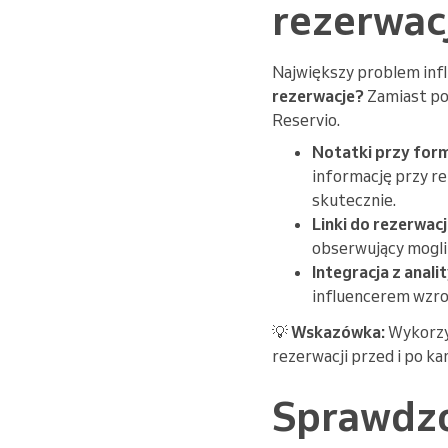
rezerwacj
Największy problem inf
rezerwacje?
Zamiast po
Reservio.
Notatki przy form
informację przy rez
skutecznie.
Linki do rezerwacj
obserwujący mogli
Integracja z anali
influencerem wzros
💡
Wskazówka:
Wykorzy
rezerwacji przed i po ka
Sprawdzo