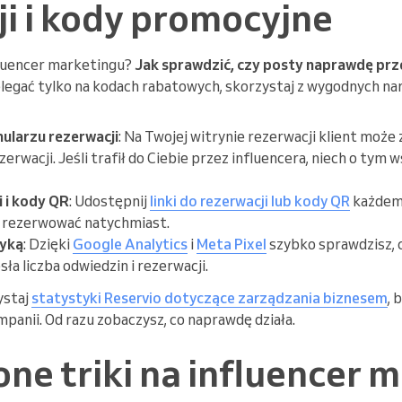
i i kody promocyjne
luencer marketingu?
Jak sprawdzić, czy posty naprawdę prz
legać tylko na kodach rabatowych, skorzystaj z wygodnych na
ularzu rezerwacji
: Na Twojej witrynie rezerwacji klient może
erwacji. Jeśli trafił do Ciebie przez influencera, niech o tym 
i i kody QR
: Udostępnij
linki do rezerwacji lub kody QR
każdemu
 rezerwować natychmiast.
tyką
: Dzięki
Google Analytics
i
Meta Pixel
szybko sprawdzisz, 
ła liczba odwiedzin i rezerwacji.
staj
statystyki Reservio dotyczące zarządzania biznesem
, 
mpanii. Od razu zobaczysz, co naprawdę działa.
ne triki na influencer 