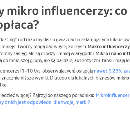
 mikro influencerzy: co 
opłaca?
rketing” i od razu myślisz o gwiazdach reklamujących luksus
mniejsi twórcy mogą dać więcej korzyści.
Makro influencerzy
mny zasięg, ale są drodzy i mniej wiarygodni.
Mikro i nano in
 do mniejszej grupy, ale są bardziej autentyczni, tańsi i mają l
luencerzy (1–10 tys. obserwujących) osiągają
nawet 6,23% za
 znacznie niższe wyniki. Dlatego dla lokalnych biznesów
mikro 
ątkę
.
edzieć więcej? Zajrzyj do naszego poradnika:
Mikroinfluencer
y z nich jest odpowiedni dla twojej marki?