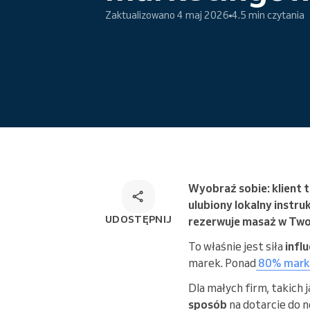
Zaktualizowano 4 maj 2026
4.5 min czytania
Wielokanałowe rozwiązanie do
rezerwacji
Wyobraź sobie: klient t
ulubiony lokalny instru
UDOSTĘPNIJ
rezerwuje masaż w Tw
To właśnie jest siła
infl
marek. Ponad
80% marke
Dla małych firm, takich 
sposób
na dotarcie do n