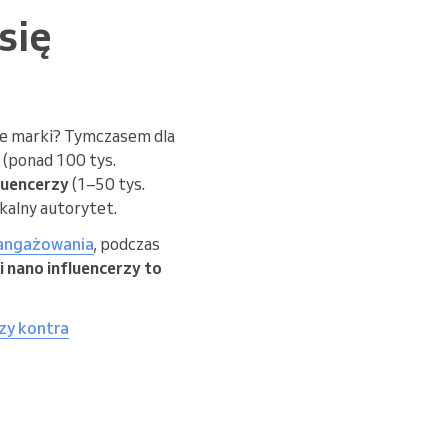
się
owe marki? Tymczasem dla
(ponad 100 tys.
fluencerzy
(1–50 tys.
okalny autorytet.
angażowania
, podczas
i nano influencerzy to
zy kontra