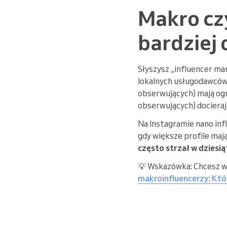
Makro czy
bardziej 
Słyszysz „influencer ma
lokalnych usługodawców 
obserwujących) mają ogro
obserwujących) docierają
Na Instagramie nano inf
gdy większe profile mają
często strzał w dziesi
💡 Wskazówka: Chcesz wi
makroinfluencerzy: Któr