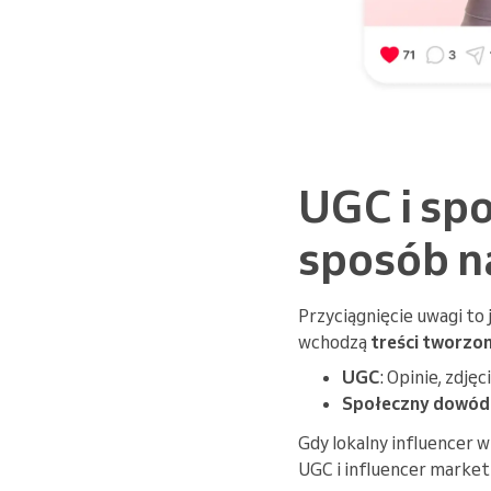
UGC i sp
sposób na
Przyciągnięcie uwagi to 
wchodzą
treści tworzo
UGC
: Opinie, zdję
Społeczny dowód 
Gdy lokalny influencer w
UGC i influencer market