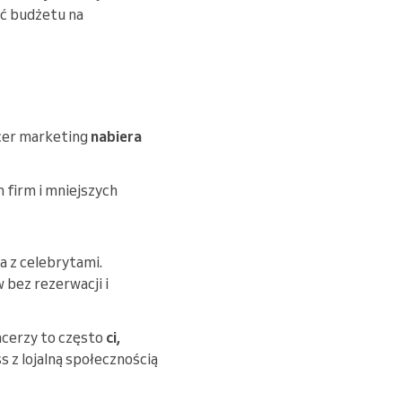
ać budżetu na
ncer marketing
nabiera
h firm i mniejszych
a z celebrytami.
 bez rezerwacji i
encerzy to często
ci,
s z lojalną społecznością