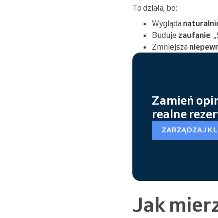
To działa, bo:
Wygląda
naturalni
Buduje
zaufanie
: 
Zmniejsza
niepew
Zamień opin
realne reze
ZARZĄDZAJ KL
Jak mierz