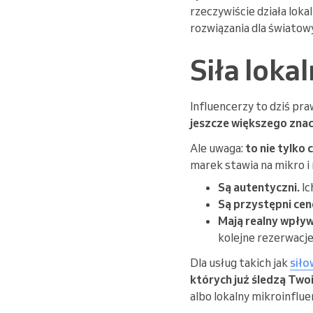
rzeczywiście działa loka
rozwiązania dla światow
Siła loka
Influencerzy to dziś pr
jeszcze większego zna
Ale uwaga:
to nie tylko 
marek stawia na mikro i
Są autentyczni.
Ic
Są przystępni ce
Mają realny wpływ
kolejne rezerwacje
Dla usług takich jak
siło
których już śledzą Twoi 
albo lokalny mikroinflu