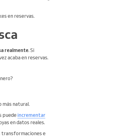
kes en reservas.
sca
esa realmente
. Si
vez acaba en reservas.
énero?
 más natural.
es puede
incrementar
oyas en datos reales.
ra transformaciones e