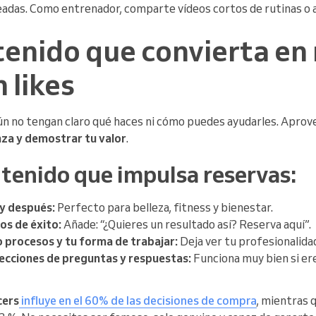
eadas. Como entrenador, comparte vídeos cortos de rutinas o a
enido que convierta en 
n likes
ún no tengan claro qué haces ni cómo puedes ayudarles. Apro
nza y demostrar tu valor
.
ntenido que impulsa reservas:
y después:
Perfecto para belleza, fitness y bienestar.
os de éxito:
Añade: “¿Quieres un resultado así? Reserva aquí”.
procesos y tu forma de trabajar:
Deja ver tu profesionalidad
secciones de preguntas y respuestas:
Funciona muy bien si er
cers
influye en el 60% de las decisiones de compra
, mientras q