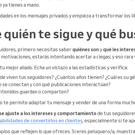
 ya tienes a mano.
dades en los mensajes privados y empieza a transformar los li
quién te sigue y qué bu
guidores, primero necesitas saber
quiénes son
y
qué les inter
otivaciones, estarás intentando acertar a ciegas; y eso rara 
u mejor aliado. Echa un vistazo a las estadísticas y verifica:
nde viven tus seguidores? ¿Cuántos años tienen? ¿Cuál es su g
o se conectan y con qué publicaciones interactúan?
ontenidos guardan o comparten?
co te permite adaptar tu mensaje y vender de una forma mucho
se ajuste a los intereses y comportamiento
de tus seguidor
ilidades de convertirlos en clientes
, especialmente si te ap
plos que reflejen lo que ofreces. Si eres peluquero/a, muest