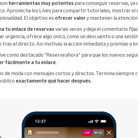
 son
herramientas muy potentes
para conseguir reservas, ya 
co. Aprovecha los Lives para compartir tutoriales, mostrar el d
sionalidad. El objetivo es
ofrecer valor
y mantener la atención
a tu enlace de reservas
varias veces y deja el comentario fija
ar urgencia, ofrece algo único, como un descuento o una sesió
 tras el directo. Así motivas la acción inmediata y premias a lo
e Live como destacado “Reserva ahora” para que los nuevos seg
r fácilmente a tu enlace
.
dios de moda con mensajes cortos y directos. Termina siempre 
 público
exactamente qué hacer después
.