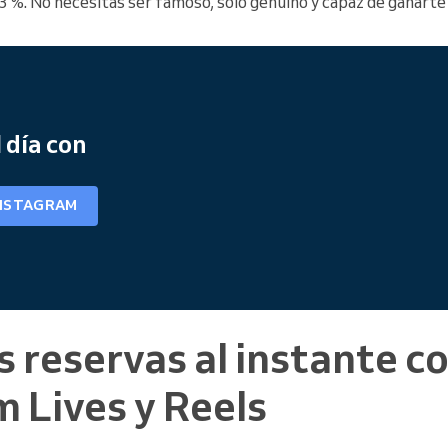
3 %. No necesitas ser famoso, solo genuino y capaz de ganarte 
 día con
INSTAGRAM
as reservas al instante c
 Lives y Reels