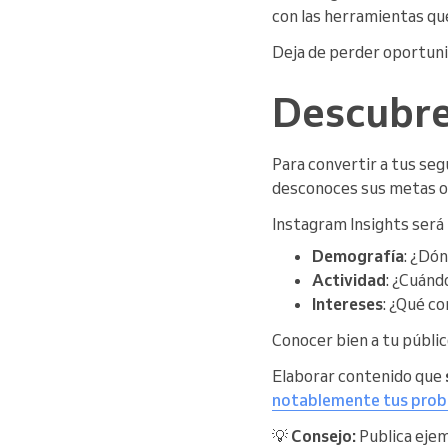
con las herramientas que
Deja de perder oportuni
Descubre 
Para convertir a tus se
desconoces sus metas o m
Instagram Insights será t
Demografía
: ¿Dó
Actividad
: ¿Cuánd
Intereses
: ¿Qué c
Conocer bien a tu públi
Elaborar contenido que
notablemente tus probab
💡
Consejo:
Publica ejem