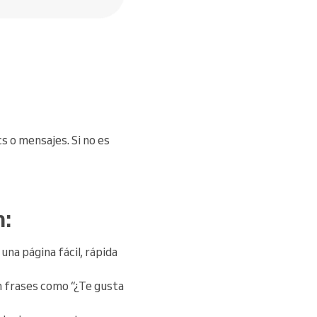
s o mensajes. Si no es
m:
una página fácil, rápida
n frases como “¿Te gusta