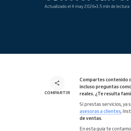
Reservas en línea
Actualizado el 4 may 2026
3.5 min de lectura
Solución de reservas omnicanal
Compartes contenido de 
incluso preguntas como
COMPARTIR
reales. ¿Te resulta fami
Si prestas servicios, ya 
asesoras a clientes
, In
de ventas
.
En esta guía te contamo