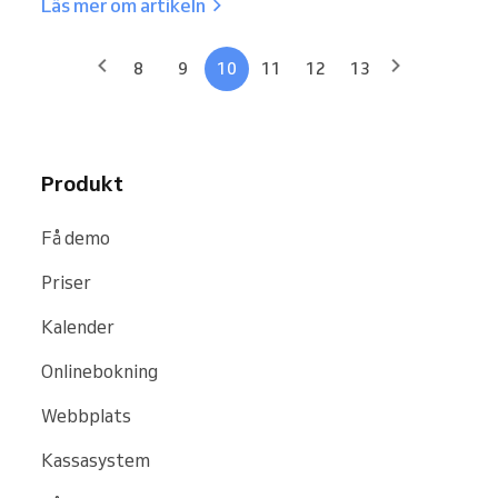
Läs mer om artikeln
8
9
10
11
12
13
Produkt
Få demo
Priser
Kalender
Onlinebokning
Webbplats
Kassasystem