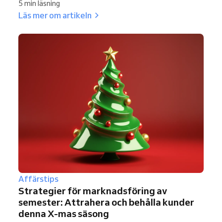
5 min läsning
Läs mer om artikeln
Affärstips
Strategier för marknadsföring av
semester: Attrahera och behålla kunder
denna X-mas säsong