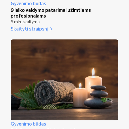
Gyvenimo būdas
9 laiko valdymo patarimai užimtiems
profesionalams
6 min. skaitymo
Skaityti straipsnį
Gyvenimo būdas