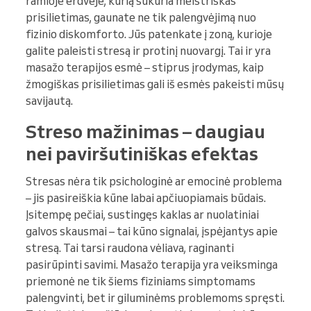
ramioje erdvėje, kurią sukuria meistriškas
prisilietimas, gaunate ne tik palengvėjimą nuo
fizinio diskomforto. Jūs patenkate į zoną, kurioje
galite paleisti stresą ir protinį nuovargį. Tai ir yra
masažo terapijos esmė – stiprus įrodymas, kaip
žmogiškas prisilietimas gali iš esmės pakeisti mūsų
savijautą.
Streso mažinimas – daugiau
nei paviršutiniškas efektas
Stresas nėra tik psichologinė ar emocinė problema
– jis pasireiškia kūne labai apčiuopiamais būdais.
Įsitempę pečiai, sustingęs kaklas ar nuolatiniai
galvos skausmai – tai kūno signalai, įspėjantys apie
stresą. Tai tarsi raudona vėliava, raginanti
pasirūpinti savimi. Masažo terapija yra veiksminga
priemonė ne tik šiems fiziniams simptomams
palengvinti, bet ir giluminėms problemoms spręsti.