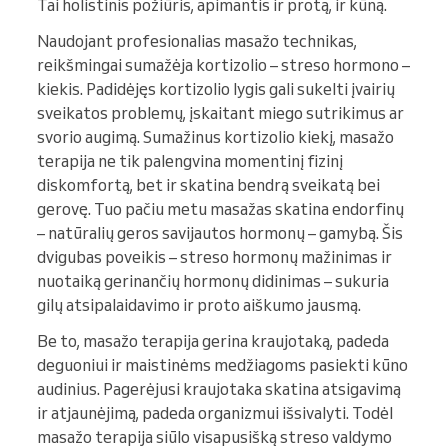
Tai holistinis požiūris, apimantis ir protą, ir kūną.
Naudojant profesionalias masažo technikas,
reikšmingai sumažėja kortizolio – streso hormono –
kiekis. Padidėjęs kortizolio lygis gali sukelti įvairių
sveikatos problemų, įskaitant miego sutrikimus ar
svorio augimą. Sumažinus kortizolio kiekį, masažo
terapija ne tik palengvina momentinį fizinį
diskomfortą, bet ir skatina bendrą sveikatą bei
gerovę. Tuo pačiu metu masažas skatina endorfinų
– natūralių geros savijautos hormonų – gamybą. Šis
dvigubas poveikis – streso hormonų mažinimas ir
nuotaiką gerinančių hormonų didinimas – sukuria
gilų atsipalaidavimo ir proto aiškumo jausmą.
Be to, masažo terapija gerina kraujotaką, padeda
deguoniui ir maistinėms medžiagoms pasiekti kūno
audinius. Pagerėjusi kraujotaka skatina atsigavimą
ir atjaunėjimą, padeda organizmui išsivalyti. Todėl
masažo terapija siūlo visapusišką streso valdymo