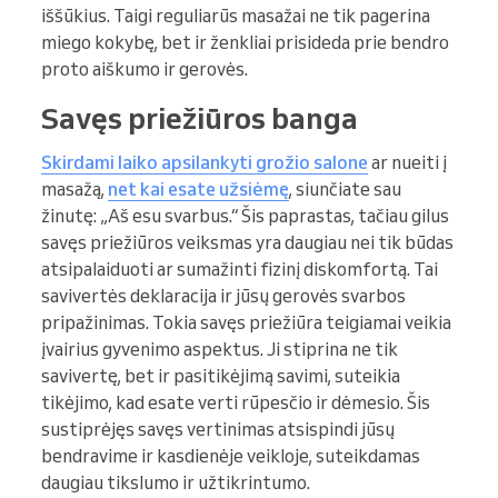
iššūkius. Taigi reguliarūs masažai ne tik pagerina
miego kokybę, bet ir ženkliai prisideda prie bendro
proto aiškumo ir gerovės.
Savęs priežiūros banga
Skirdami laiko apsilankyti grožio salone
ar nueiti į
masažą,
net kai esate užsiėmę
, siunčiate sau
žinutę: „Aš esu svarbus.“ Šis paprastas, tačiau gilus
savęs priežiūros veiksmas yra daugiau nei tik būdas
atsipalaiduoti ar sumažinti fizinį diskomfortą. Tai
savivertės deklaracija ir jūsų gerovės svarbos
pripažinimas. Tokia savęs priežiūra teigiamai veikia
įvairius gyvenimo aspektus. Ji stiprina ne tik
savivertę, bet ir pasitikėjimą savimi, suteikia
tikėjimo, kad esate verti rūpesčio ir dėmesio. Šis
sustiprėjęs savęs vertinimas atsispindi jūsų
bendravime ir kasdienėje veikloje, suteikdamas
daugiau tikslumo ir užtikrintumo.