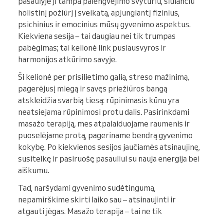
pasaulyje ji tampa palengvėjimo švyturiu, siūlančiu
holistinį požiūrį į sveikatą, apjungiantį fizinius,
psichinius ir emocinius mūsų gyvenimo aspektus.
Kiekviena sesija – tai daugiau nei tik trumpas
pabėgimas; tai kelionė link pusiausvyros ir
harmonijos atkūrimo savyje.
Ši kelionė per prisilietimo galią, streso mažinimą,
pagerėjusį miegą ir savęs priežiūros bangą
atskleidžia svarbią tiesą: rūpinimasis kūnu yra
neatsiejama rūpinimosi protu dalis. Pasirinkdami
masažo terapiją, mes atpalaiduojame raumenis ir
puoselėjame protą, pageriname bendrą gyvenimo
kokybę. Po kiekvienos sesijos jaučiamės atsinaujinę,
susitelkę ir pasiruošę pasauliui su nauja energija bei
aiškumu.
Tad, naršydami gyvenimo sudėtingumą,
nepamirškime skirti laiko sau – atsinaujinti ir
atgauti jėgas. Masažo terapija – tai ne tik