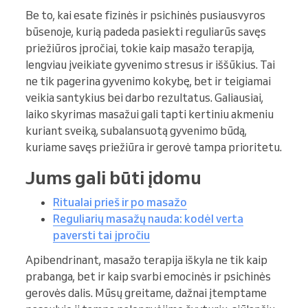
Be to, kai esate fizinės ir psichinės pusiausvyros
būsenoje, kurią padeda pasiekti reguliarūs savęs
priežiūros įpročiai, tokie kaip masažo terapija,
lengviau įveikiate gyvenimo stresus ir iššūkius. Tai
ne tik pagerina gyvenimo kokybę, bet ir teigiamai
veikia santykius bei darbo rezultatus. Galiausiai,
laiko skyrimas masažui gali tapti kertiniu akmeniu
kuriant sveiką, subalansuotą gyvenimo būdą,
kuriame savęs priežiūra ir gerovė tampa prioritetu.
Jums gali būti įdomu
Ritualai prieš ir po masažo
Reguliarių masažų nauda: kodėl verta
paversti tai įpročiu
Apibendrinant, masažo terapija iškyla ne tik kaip
prabanga, bet ir kaip svarbi emocinės ir psichinės
gerovės dalis. Mūsų greitame, dažnai įtemptame