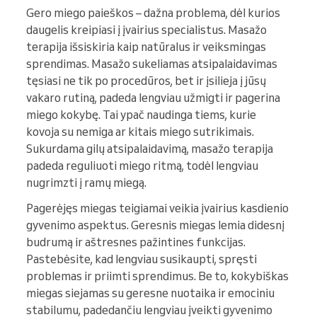
Gero miego paieškos – dažna problema, dėl kurios
daugelis kreipiasi į įvairius specialistus. Masažo
terapija išsiskiria kaip natūralus ir veiksmingas
sprendimas. Masažo sukeliamas atsipalaidavimas
tęsiasi ne tik po procedūros, bet ir įsilieja į jūsų
vakaro rutiną, padeda lengviau užmigti ir pagerina
miego kokybę. Tai ypač naudinga tiems, kurie
kovoja su nemiga ar kitais miego sutrikimais.
Sukurdama gilų atsipalaidavimą, masažo terapija
padeda reguliuoti miego ritmą, todėl lengviau
nugrimzti į ramų miegą.
Pagerėjęs miegas teigiamai veikia įvairius kasdienio
gyvenimo aspektus. Geresnis miegas lemia didesnį
budrumą ir aštresnes pažintines funkcijas.
Pastebėsite, kad lengviau susikaupti, spręsti
problemas ir priimti sprendimus. Be to, kokybiškas
miegas siejamas su geresne nuotaika ir emociniu
stabilumu, padedančiu lengviau įveikti gyvenimo