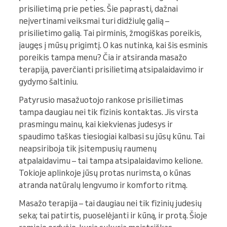
prisilietimą prie peties. Šie paprasti, dažnai
neįvertinami veiksmai turi didžiulę galią –
prisilietimo galią. Tai pirminis, žmogiškas poreikis,
įaugęs į mūsų prigimtį. O kas nutinka, kai šis esminis
poreikis tampa menu? Čia ir atsiranda masažo
terapija, paverčianti prisilietimą atsipalaidavimo ir
gydymo šaltiniu.
Patyrusio masažuotojo rankose prisilietimas
tampa daugiau nei tik fizinis kontaktas. Jis virsta
prasmingu mainu, kai kiekvienas judesys ir
spaudimo taškas tiesiogiai kalbasi su jūsų kūnu. Tai
neapsiriboja tik įsitempusių raumenų
atpalaidavimu – tai tampa atsipalaidavimo kelione.
Tokioje aplinkoje jūsų protas nurimsta, o kūnas
atranda natūralų lengvumo ir komforto ritmą.
Masažo terapija – tai daugiau nei tik fizinių judesių
seka; tai patirtis, puoselėjanti ir kūną, ir protą. Šioje