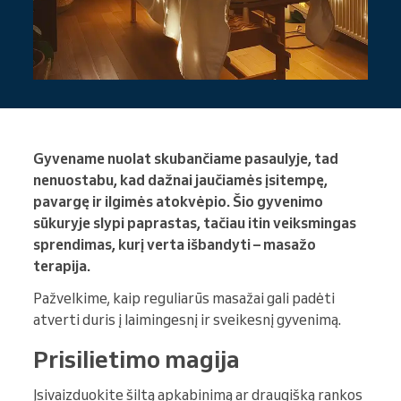
Gyvename nuolat skubančiame pasaulyje, tad
nenuostabu, kad dažnai jaučiamės įsitempę,
pavargę ir ilgimės atokvėpio. Šio gyvenimo
sūkuryje slypi paprastas, tačiau itin veiksmingas
sprendimas, kurį verta išbandyti – masažo
terapija.
Pažvelkime, kaip reguliarūs masažai gali padėti
atverti duris į laimingesnį ir sveikesnį gyvenimą.
Prisilietimo magija
Įsivaizduokite šiltą apkabinimą ar draugišką rankos