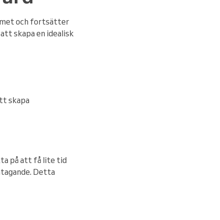
mmet och fortsätter
 att skapa en idealisk
att skapa
a på att få lite tid
 åtagande. Detta