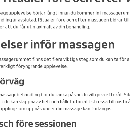
ssageupplevelse börjar långt innan du kommer in i massageru
dling är avslutad. Ritualer före och efter massagen bidrar till
r att du får ut maximalt av din behandling.
elser inför massagen
 massagerummet finns det flera viktiga steg som du kan ta för 
verkligt föryngrande upplevelse.
förväg
assagebehandling bör du tänka på vad du vill göra efteråt. Sikt
t du kan slappna av helt och hållet utan att stressa till nästa
koppling som uppnås under din massage kan förlängas.
sch före sessionen