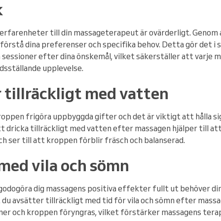
k
a erfarenheter till din massageterapeut är ovärderligt. Genom
örstå dina preferenser och specifika behov. Detta gör det i s
sessioner efter dina önskemål, vilket säkerställer att varje 
edsställande upplevelse.
tillräckligt med vatten
ppen frigöra uppbyggda gifter och det är viktigt att hålla sig
tt dricka tillräckligt med vatten efter massagen hjälper till att
h ser till att kroppen förblir fräsch och balanserad.
 med vila och sömn
lgodogöra dig massagens positiva effekter fullt ut behöver di
tt du avsätter tillräckligt med tid för vila och sömn efter mas
a ner och kroppen föryngras, vilket förstärker massagens tera