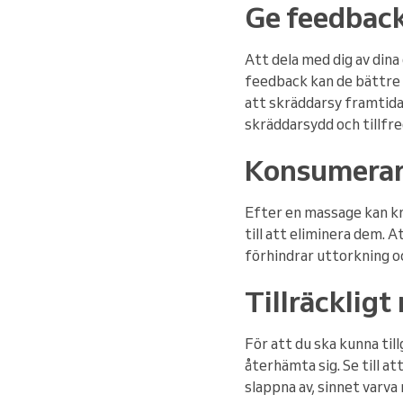
Ge feedbac
Att dela med dig av din
feedback kan de bättre f
att skräddarsy framtida 
skräddarsydd och tillfr
Konsumerar 
Efter en massage kan kro
till att eliminera dem. A
förhindrar uttorkning oc
Tillräckligt
För att du ska kunna til
återhämta sig. Se till a
slappna av, sinnet varv