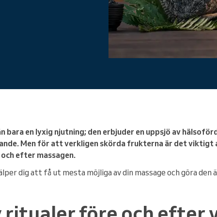
Du driver ett stort företag
 bara en lyxig njutning; den erbjuder en uppsjö av hälsofö
nande. Men för att verkligen skörda frukterna är det viktig
e och efter massagen.
älper dig att få ut mesta möjliga av din massage och göra den
 ritualer före och efter 