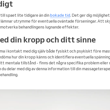
digt
till spaet lite tidigare än din
bokade tid
. Det ger dig möjlighe
h lämnar utrymme för eventuella oväntade förseningar. Att sky
h motverka behandlingens lugnande effekter.
ed din kropp och ditt sinne
ma i kontakt med dig själv både fysiskt och psykiskt före mas
edöma hur din kropp känns och identifiera eventuella spänning
tt mentala tillstånd - finns det några specifika problem eller 
du delar med dig av denna information till din massageterape
behandling.