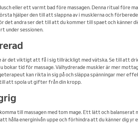
dusch eller ett varmt bad före massagen. Denna ritual före ma
örsta hjälper den till att slappna av i musklerna och förbered
et andra ser det till att du kommer till spaet och känner dig
rt under sessionen.
drerad
r det viktigt att få i sig tillräckligt med vätska. Se till att 
du bokar tid för massage. Välhydrerade muskler är mer mottagl
geterapeut kan rikta in sig på och släppa spänningar mer effekt
ill att spola ut gifter från din kropp.
grig
e komma till massagen med tom mage. Ett lätt och balanserat 
att hålla energinivån uppe och förhindra att du känner dig yr e