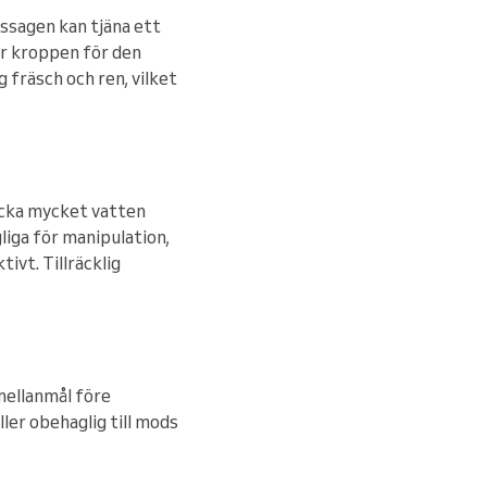
ssagen kan tjäna ett
er kroppen för den
 fräsch och ren, vilket
dricka mycket vatten
iga för manipulation,
ivt. Tillräcklig
mellanmål före
ller obehaglig till mods