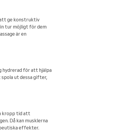
 att ge konstruktiv
in tur möjligt för dem
massage är en
 hydrerad för att hjälpa
 spola ut dessa gifter,
n kropp tid att
sagen. Då kan musklerna
peutiska effekter.