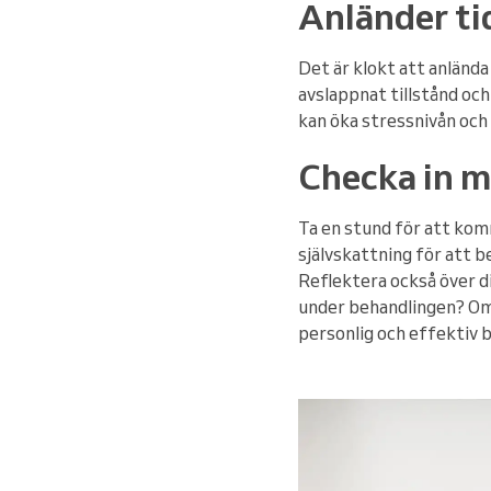
Anländer ti
Det är klokt att anlända 
avslappnat tillstånd oc
kan öka stressnivån oc
Checka in m
Ta en stund för att kom
självskattning för att b
Reflektera också över di
under behandlingen? Om 
personlig och effektiv 