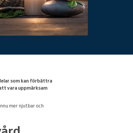
rdelar som kan förbättra
t att vara uppmärksam
 ännu mer njutbar och
vård