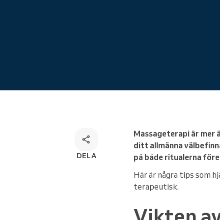
Onlinebokning
Omnichannel-bokningslösning
Massageterapi är mer än
ditt allmänna välbefin
DELA
på både ritualerna för
Här är några tips som hj
terapeutisk.
Vikten av