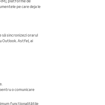
(CRM), platforme de
rumentele pe care deja le
e să sincronizezi orarul
 Outlook. Astfel, ai
e.
 pentru o comunicare
ximum funcționalitățile