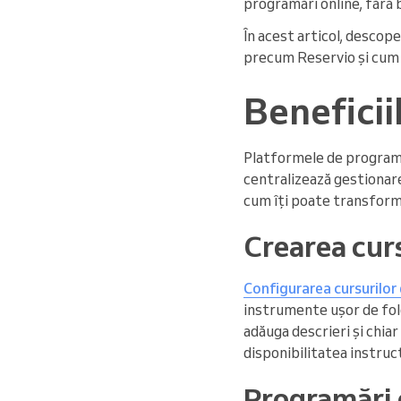
programări online, fără 
În acest articol, descop
precum Reservio și cum p
Beneficii
Platformele de programăr
centralizează gestionare
cum îți poate transforma
Crearea cur
Configurarea cursurilor
instrumente ușor de folos
adăuga descrieri și chiar
disponibilitatea instruct
Programări 