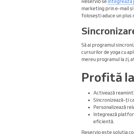
Reservio se
integrează 
marketing prin e-mail și
folosești aduce un plus 
Sincronizar
Să ai programul sincroniz
cursurilor de yoga cu ap
mereu programul la zi, at
Profită 
Activează reaminti
Sincronizează-ți c
Personalizează rela
Integrează platfor
eficientă.
Reservio este soluția c