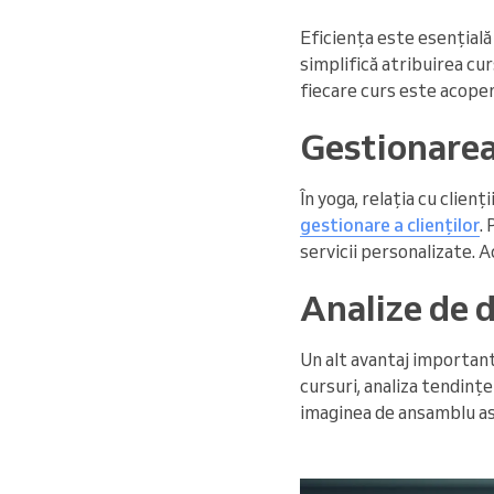
Eficiența este esențial
simplifică atribuirea cu
fiecare curs este acoper
Gestionarea 
În yoga, relația cu clien
gestionare a clienților
.
servicii personalizate. A
Analize de 
Un alt avantaj important
cursuri, analiza tendințe
imaginea de ansamblu as