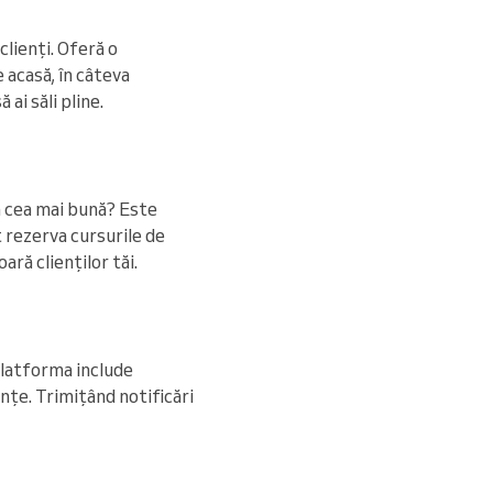
clienți. Oferă o
e acasă, în câteva
ai săli pline.
ea cea mai bună? Este
t rezerva cursurile de
ară clienților tăi.
Platforma include
ențe. Trimițând notificări