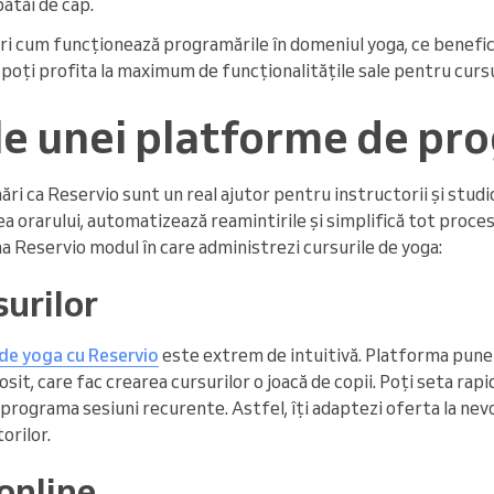
bătăi de cap.
eri cum funcționează programările în domeniul yoga, ce benefic
oți profita la maximum de funcționalitățile sale pentru cursur
le unei platforme de pr
i ca Reservio sunt un real ajutor pentru instructorii și studio
a orarului, automatizează reamintirile și simplifică tot proce
 Reservio modul în care administrezi cursurile de yoga:
surilor
 de yoga cu Reservio
este extrem de intuitivă. Platforma pune 
it, care fac crearea cursurilor o joacă de copii. Poți seta rapi
 programa sesiuni recurente. Astfel, îți adaptezi oferta la nevoil
orilor.
online