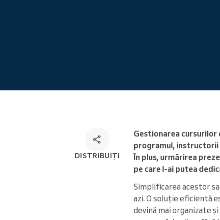
Programare online
Soluție de programare
omnichannel
Gestionarea cursurilor d
programul, instructorii
DISTRIBUIȚI
În plus, urmărirea preze
pe care l-ai putea dedic
Simplificarea acestor sar
azi. O soluție eficientă 
devină mai organizate și 