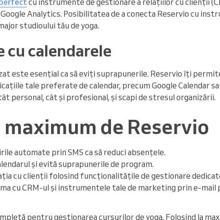
perfect
cu instrumente de gestionare a relațiilor cu clienții 
 Google Analytics. Posibilitatea de a conecta Reservio cu inst
major studioului tău de yoga.
e cu calendarele
at este esențial ca să eviți suprapunerile. Reservio îți permit
licațiile tale preferate de calendar, precum Google Calendar sau
ât personal, cât și profesional, și scapi de stresul organizării.
la maximum de Reservio
rile automate prin SMS ca să reduci absențele.
alendarul și evită suprapunerile de program.
ția cu clienții folosind funcționalitățile de gestionare dedicat
ma cu CRM-ul și instrumentele tale de marketing prin e-mail
ompletă pentru gestionarea cursurilor de yoga. Folosind la ma