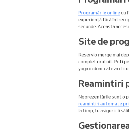
Programările online
cu R
experiență fără întrerupe
secunde. Această accesibi
Site de pro
Reservio merge mai depa
complet gratuit. Poți per
yoga în doar câteva clicur
Reamintiri 
Neprezentările sunt o pr
reamintiri automate pr
la timp, te asiguri că săli
Gestionarea