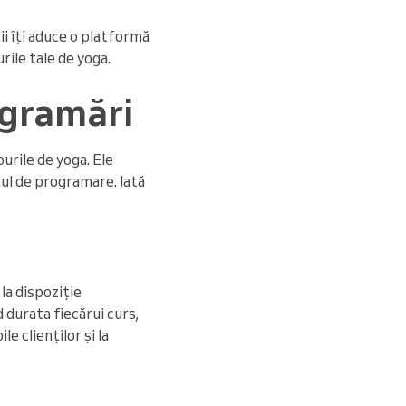
ii îți aduce o platformă
ile tale de yoga.
ogramări
urile de yoga. Ele
sul de programare. Iată
la dispoziție
d durata fiecărui curs,
e clienților și la