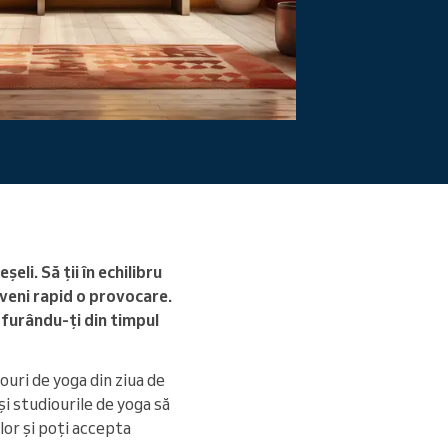
Citiți mai mult
li. Să ții în echilibru
eveni rapid o provocare.
 furându-ți din timpul
ouri de yoga din ziua de
și studiourile de yoga să
lor și poți accepta