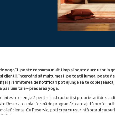
Conduceți o organizație mare
e yoga îți poate consuma mult timp și poate duce ușor la greșe
 și clienții, încercând să mulțumești pe toată lumea, poate d
nței și trimiterea de notificări pot ajunge să te copleșească,
a pasiunii tale – predarea yoga.
cini este esențială pentru instructorii și proprietarii de studi
este Reservio, o platformă de programări care ajută profesorii 
mai eficiente. Cu Reservio, poți crea cu ușurință orarul cursuri