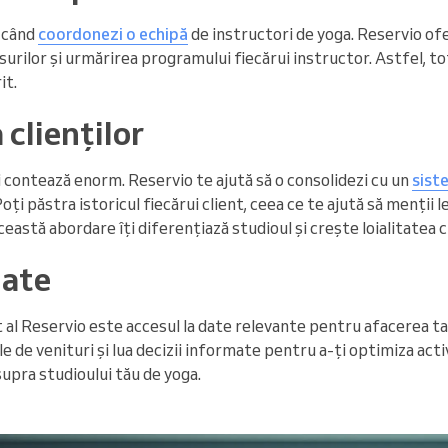
ă când
coordonezi o echipă
de instructori de yoga. Reservio o
rsurilor și urmărirea programului fiecărui instructor. Astfel, t
it.
clienților
ții contează enorm. Reservio te ajută să o consolidezi cu un
sist
 Poți păstra istoricul fiecărui client, ceea ce te ajută să menții l
ceastă abordare îți diferențiază studioul și crește loialitatea cl
date
 al Reservio este accesul la date relevante pentru afacerea ta
le de venituri și lua decizii informate pentru a-ți optimiza acti
upra studioului tău de yoga.