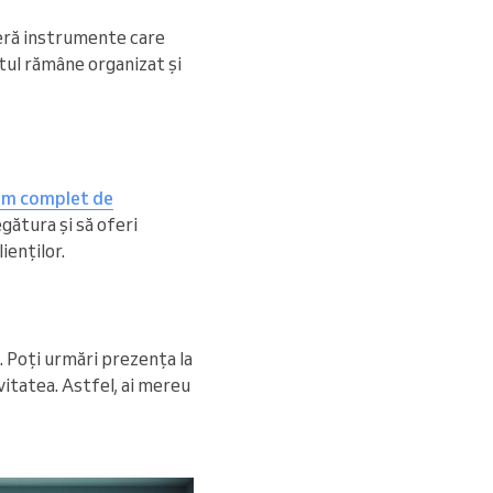
feră instrumente care
otul rămâne organizat și
em complet de
egătura și să oferi
ienților.
. Poți urmări prezența la
vitatea. Astfel, ai mereu