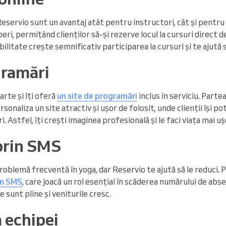
eservio sunt un avantaj atât pentru instructori, cât și pentru 
ri, permițând clienților să-și rezerve locul la cursuri direct d
litate crește semnificativ participarea la cursuri și te ajută să 
gramări
rte și îți oferă
un site de programări
inclus în serviciu. Part
sonaliza un site atractiv și ușor de folosit, unde clienții își po
i. Astfel, îți crești imaginea profesională și le faci viața mai ușo
prin SMS
oblemă frecventă în yoga, dar Reservio te ajută să le reduci. 
in SMS
, care joacă un rol esențial în scăderea numărului de abs
le sunt pline și veniturile cresc.
 echipei