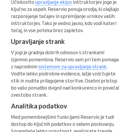
Učinkovito
upravljanje ekipe
inštruktorjev joge je
ključno za uspeh. Reservio ponuja orodja, ki olajšajo
razporejanje tečajev in spremljanje urnikov vaših
inštruktorjev. Tako je vedno jasno, kdo vodi kateri
tečaj, in vse poteka brez zapletov.
Upravljanje strank
V jogi je gradnja dobrih odnosov s strankami
izjemno pomembna. Reservio vam pri tem pomaga
z naprednim
sistemom za upravljanje strank
.
Vodite lahko podrobne evidence, lažje vzdržujete
stik in nudite prilagojene storitve. Osebni pristop
bo vašo ponudbo dvignil nad konkurenco in povečal
zvestobo strank.
Analitika podatkov
Med pomembnejšimi funkcijami Reservio je tudi
dostop do ključnih podatkov o vašem poslovanju.
Spremljate lahko prisotnost, analizirate trende