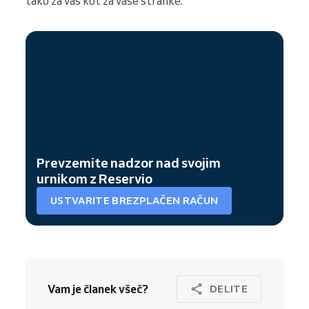
tako za vas kot za vaše stranke.
Prevzemite nadzor nad svojim
urnikom z Reservio
USTVARITE BREZPLAČEN RAČUN
Vam je članek všeč?
DELITE