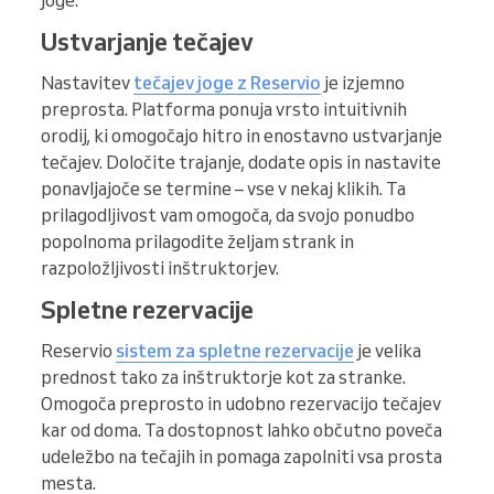
joge:
Ustvarjanje tečajev
Nastavitev
tečajev joge z Reservio
je izjemno
preprosta. Platforma ponuja vrsto intuitivnih
orodij, ki omogočajo hitro in enostavno ustvarjanje
tečajev. Določite trajanje, dodate opis in nastavite
ponavljajoče se termine – vse v nekaj klikih. Ta
prilagodljivost vam omogoča, da svojo ponudbo
popolnoma prilagodite željam strank in
razpoložljivosti inštruktorjev.
Spletne rezervacije
Reservio
sistem za spletne rezervacije
je velika
prednost tako za inštruktorje kot za stranke.
Omogoča preprosto in udobno rezervacijo tečajev
kar od doma. Ta dostopnost lahko občutno poveča
udeležbo na tečajih in pomaga zapolniti vsa prosta
mesta.