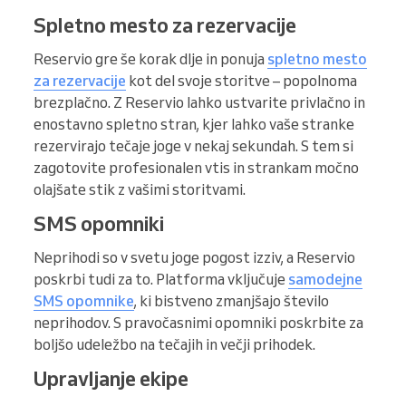
Spletno mesto za rezervacije
Reservio gre še korak dlje in ponuja
spletno mesto
za rezervacije
kot del svoje storitve – popolnoma
brezplačno. Z Reservio lahko ustvarite privlačno in
enostavno spletno stran, kjer lahko vaše stranke
rezervirajo tečaje joge v nekaj sekundah. S tem si
zagotovite profesionalen vtis in strankam močno
olajšate stik z vašimi storitvami.
SMS opomniki
Neprihodi so v svetu joge pogost izziv, a Reservio
poskrbi tudi za to. Platforma vključuje
samodejne
SMS opomnike
, ki bistveno zmanjšajo število
neprihodov. S pravočasnimi opomniki poskrbite za
boljšo udeležbo na tečajih in večji prihodek.
Upravljanje ekipe