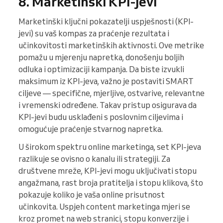
8. Marketinški KPI-jevi
Marketinški ključni pokazatelji uspješnosti (KPI-
jevi) su vaš kompas za praćenje rezultata i
učinkovitosti marketinških aktivnosti. Ove metrike
pomažu u mjerenju napretka, donošenju boljih
odluka i optimizaciji kampanja. Da biste izvukli
maksimum iz KPI-jeva, važno je postaviti SMART
ciljeve — specifične, mjerljive, ostvarive, relevantne
i vremenski određene. Takav pristup osigurava da
KPI-jevi budu usklađeni s poslovnim ciljevima i
omogućuje praćenje stvarnog napretka.
U širokom spektru online marketinga, set KPI-jeva
razlikuje se ovisno o kanalu ili strategiji. Za
društvene mreže, KPI-jevi mogu uključivati stopu
angažmana, rast broja pratitelja i stopu klikova, što
pokazuje koliko je vaša online prisutnost
učinkovita. Uspjeh content marketinga mjeri se
kroz promet na web stranici, stopu konverzije i