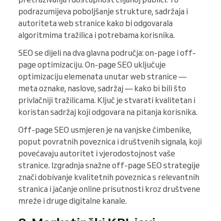
podrazumijeva poboljšanje strukture, sadržaja i
autoriteta web stranice kako bi odgovarala
algoritmima tražilica i potrebama korisnika.
SEO se dijeli na dva glavna područja: on-page i off-
page optimizaciju. On-page SEO uključuje
optimizaciju elemenata unutar web stranice —
meta oznake, naslove, sadržaj — kako bi bili što
privlačniji tražilicama. Ključ je stvarati kvalitetan i
koristan sadržaj koji odgovara na pitanja korisnika.
Off-page SEO usmjeren je na vanjske čimbenike,
poput povratnih poveznica i društvenih signala, koji
povećavaju autoritet i vjerodostojnost vaše
stranice. Izgradnja snažne off-page SEO strategije
znači dobivanje kvalitetnih poveznica s relevantnih
stranica i jačanje online prisutnosti kroz društvene
mreže i druge digitalne kanale.