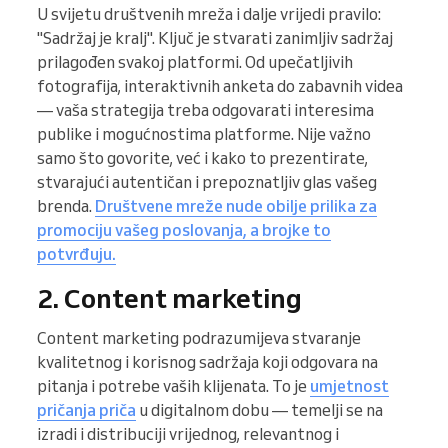
U svijetu društvenih mreža i dalje vrijedi pravilo:
"Sadržaj je kralj". Ključ je stvarati zanimljiv sadržaj
prilagođen svakoj platformi. Od upečatljivih
fotografija, interaktivnih anketa do zabavnih videa
— vaša strategija treba odgovarati interesima
publike i mogućnostima platforme. Nije važno
samo što govorite, već i kako to prezentirate,
stvarajući autentičan i prepoznatljiv glas vašeg
brenda.
Društvene mreže nude obilje prilika za
promociju vašeg poslovanja, a brojke to
potvrđuju.
2. Content marketing
Content marketing podrazumijeva stvaranje
kvalitetnog i korisnog sadržaja koji odgovara na
pitanja i potrebe vaših klijenata. To je
umjetnost
pričanja priča
u digitalnom dobu — temelji se na
izradi i distribuciji vrijednog, relevantnog i