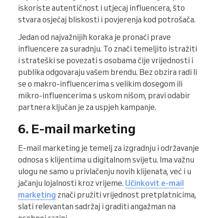
iskoriste autentičnost i utjecaj influencera, što
stvara osjećaj bliskosti i povjerenja kod potrošača.
Jedan od najvažnijih koraka je pronaći prave
influencere za suradnju. To znači temeljito istražiti
i strateški se povezati s osobama čije vrijednosti i
publika odgovaraju vašem brendu. Bez obzira radi li
se o makro-influencerima s velikim dosegom ili
mikro-influencerima s uskom nišom, pravi odabir
partnera ključan je za uspjeh kampanje.
6. E-mail marketing
E-mail marketing je temelj za izgradnju i održavanje
odnosa s klijentima u digitalnom svijetu. Ima važnu
ulogu ne samo u privlačenju novih klijenata, već i u
jačanju lojalnosti kroz vrijeme.
Učinkovit e-mail
marketing
znači pružiti vrijednost pretplatnicima,
slati relevantan sadržaj i graditi angažman na