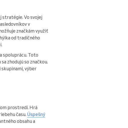
 stratégie. Vo svojej
nasledovníkov v
umožňuje značkám využiť
chýlka od tradičného
i.
a spoluprácu. Toto
 sa zhodujú so značkou.
i skupinami, výber
nom prostredí. Hrá
priebehu času.
Úspešný
antného obsahu a