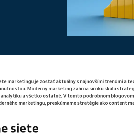
Riadite veľkú organizáciu
te marketingu je zostať aktuálny s najnovšími trendmi a te
hnutnosťou. Moderný marketing zahŕňa širokú škálu stratégi
 analytiku a všetko ostatné. V tomto podrobnom blogovom
derného marketingu, preskúmame stratégie ako content ma
ne siete