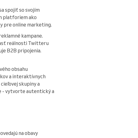
a spojiť so svojím
h platforiem ako
ky pre online marketing.
é reklamné kampane.
asť reálnosti Twitteru
uje B2B pripojenia.
mavého obsahu
kov a interaktívnych
cieľovej skupiny a
te - vytvorte autentický a
povedajú na obavy