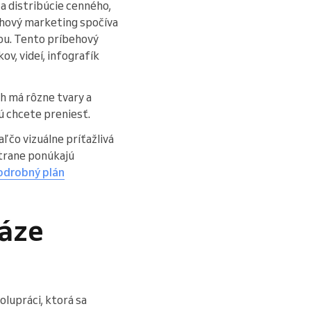
 a distribúcie cenného,
ahový marketing spočíva
nou. Tento príbehový
, videí, infografík
h má rôzne tvary a
rú chcete preniesť.
 čo vizuálne príťažlivá
strane ponúkajú
odrobný plán
báze
olupráci, ktorá sa