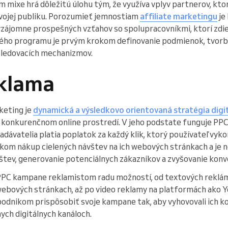
 mixe hrá dôležitú úlohu tým, že využíva vplyv partnerov, kto
vojej publiku. Porozumieť jemnostiam
affiliate marketingu
je
zájomne prospešných vzťahov so spolupracovníkmi, ktorí zdieľa
kého programu je prvým krokom definovanie podmienok, tvor
 sledovacích mechanizmov.
eklama
keting je
dynamická a výsledkovo orientovaná stratégia digi
 konkurenčnom online prostredí. V jeho podstate funguje PPC
dávatelia platia poplatok za každý klik, ktorý používateľ vyko
om nákup cielených návštev na ich webových stránkach a je
štev, generovanie potenciálnych zákazníkov a zvyšovanie konve
PC kampane reklamistom radu možností, od textových reklám
webových stránkach, až po video reklamy na platformách ako 
odnikom prispôsobiť svoje kampane tak, aby vyhovovali ich k
nych digitálnych kanáloch.