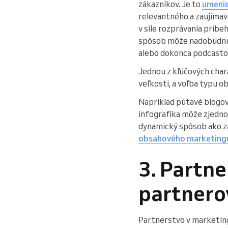
zákazníkov. Je to
umenie
relevantného a zaujímav
v sile rozprávania príbe
spôsob môže nadobudnúť 
alebo dokonca podcasto
Jednou z kľúčových char
veľkosti, a voľba typu o
Napríklad pútavé blogové
infografika môže zjednod
dynamický spôsob ako zap
obsahového marketing
3. Partn
partnero
Partnerstvo v marketingu