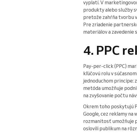
vyplatí. V marketingovom
produkty alebo služby s
pretože zahŕňa tvorbu v
Pre zriadenie partners
materiálov a zavedenie
4. PPC r
Pay-per-click (PPC) mar
kľúčovú rolu v súčasnom
jednoduchom princípe: za
metóda umožňuje podnik
na zvyšovanie počtu náv
Okrem toho poskytujú P
Google, cez reklamy na 
rozmanitosť umožňuje p
oslovili publikum na rôz