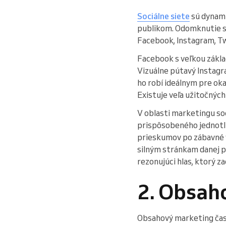
Sociálne siete
sú dynami
publikom. Odomknutie s
Facebook, Instagram, Tw
Facebook s veľkou zákl
Vizuálne pútavý Instagr
ho robí ideálnym pre ok
Existuje veľa užitočných
V oblasti marketingu soc
prispôsobeného jednotli
prieskumov po zábavné v
silným stránkam danej pla
rezonujúci hlas, ktorý z
2. Obsah
Obsahový marketing čast