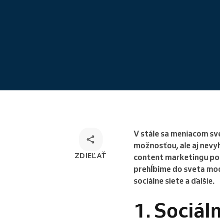
Rezervácie odkiaľkoľvek
V stále sa meniacom sve
možnosťou, ale aj nevy
ZDIEĽAŤ
content marketingu po
prehĺbime do sveta mo
sociálne siete a ďalšie.
1. Sociál