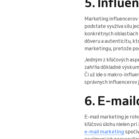
5. Influe
Marketing influencerov s
podstate využíva silu j
konkrétnych oblastiach 
dôveru a autenticitu, kt
marketingu, pretože pod
Jedným z kľúčových aspe
zahŕňa dôkladné výskum 
Či už ide o makro-influ
správnych influencerov
6. E-mai
E-mail marketing je roho
kľúčovú úlohu nielen pri 
e-mail marketing
spočív
zaujímaní ich personal