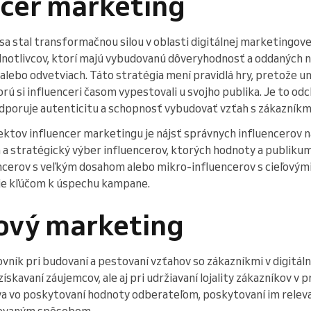
ncer marketing
a stal transformačnou silou v oblasti digitálnej marketingovej
ednotlivcov, ktorí majú vybudovanú dôveryhodnosť a oddaných 
alebo odvetviach. Táto stratégia mení pravidlá hry, pretože 
orú si influenceri časom vypestovali u svojho publika. Je to od
poruje autenticitu a schopnosť vybudovať vzťah s zákazníkm
ktov influencer marketingu je nájsť správnych influencerov n
a stratégický výber influencerov, ktorých hodnoty a publikum
encerov s veľkým dosahom alebo mikro-influencerov s cieľovým
 je kľúčom k úspechu kampane.
lový marketing
vník pri budovaní a pestovaní vzťahov so zákazníkmi v digitál
získavaní záujemcov, ale aj pri udržiavaní lojality zákazníkov v 
a vo poskytovaní hodnoty odberateľom, poskytovaní im relev
izovaným spôsobom.