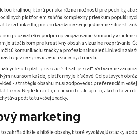
ckou krajinou, ktorá ponúka rôzne možnosti pre podniky, ako s
ociálnych platforiem zahŕňa komplexný prieskum populárnyc
itter a LinkedIn, pričom každá má svoje jedinečné silné strán
adňou používateľov podporuje angažovanie komunity a cielen
am je útočiskom pre kreatívny obsah a vizuálne rozprávanie. Č
amžitú komunikáciu značky a profesionálna sieť LinkedIn zaisť
 nástrojov na správu vašich sociálnych médií.
iálnych sietí platí príslovie "Obsah je kráľ". Vytváranie zaují
vým nuansom každej platformy je kľúčové. Od pútavých obráz
ideá - stratégia obsahu musí zodpovedať preferenciám vašej 
tformy. Nejde len o to, čo hovoríte, ale aj o to, ako to hovorí
achytáva podstatu vašej značky.
ový marketing
o zahŕňa dlhšie a hlbšie obsahy, ktoré vyvolávajú otázky a od