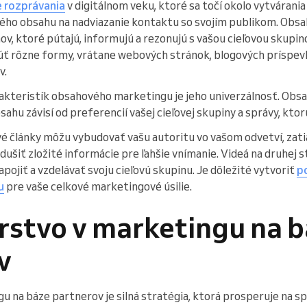
 rozprávania
v digitálnom veku, ktoré sa točí okolo vytvárania
ého obsahu na nadviazanie kontaktu so svojím publikom. Obs
hov, ktoré pútajú, informujú a rezonujú s vašou cieľovou skupi
rôzne formy, vrátane webových stránok, blogových príspevkov
v.
akteristík obsahového marketingu je jeho univerzálnosť. Obsa
bsahu závisí od preferencií vašej cieľovej skupiny a správy, kto
 články môžu vybudovať vašu autoritu vo vašom odvetví, zatiaľ
ušiť zložité informácie pre ľahšie vnímanie. Videá na druhej 
ojiť a vzdelávať svoju cieľovú skupinu. Je dôležité vytvoriť
p
u
pre vaše celkové marketingové úsilie.
erstvo v marketingu na 
v
 na báze partnerov je silná stratégia, ktorá prosperuje na sp