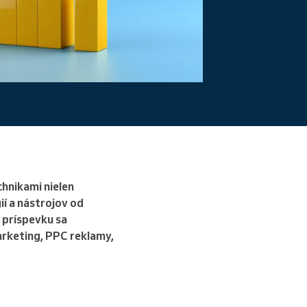
chnikami nielen
í a nástrojov od
 príspevku sa
rketing, PPC reklamy,