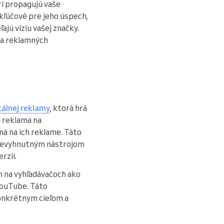
rí propagujú vaše
 kľúčové pre jeho úspech,
jú víziu vašej značky.
ba reklamných
tálnej reklamy
, ktorá hrá
 reklama na
ná na ich reklame. Táto
 nevyhnutným nástrojom
rzií.
 na vyhľadávačoch ako
YouTube. Táto
onkrétnym cieľom a