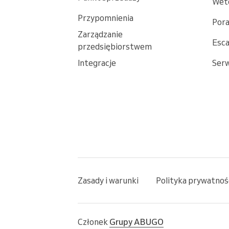
Wet
Przypomnienia
Por
Zarządzanie
Esc
przedsiębiorstwem
Integracje
Ser
Zasady i warunki
Polityka prywatnoś
Członek
Grupy ABUGO