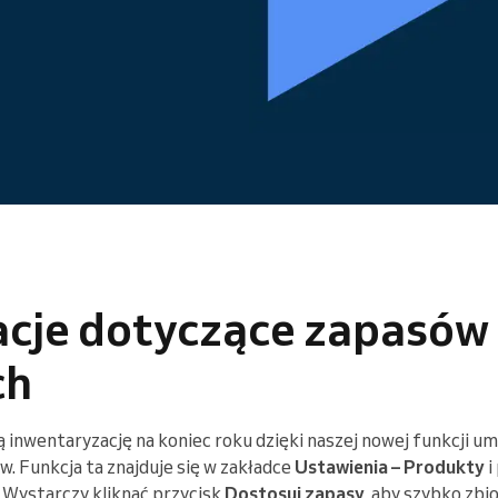
Enterprise
Prowadzisz dużą organizację
acje dotyczące zapasów
ch
 inwentaryzację na koniec roku dzięki naszej nowej funkcji um
 Funkcja ta znajduje się w zakładce
Ustawienia – Produkty
i
 Wystarczy kliknąć przycisk
Dostosuj zapasy
, aby szybko zbi