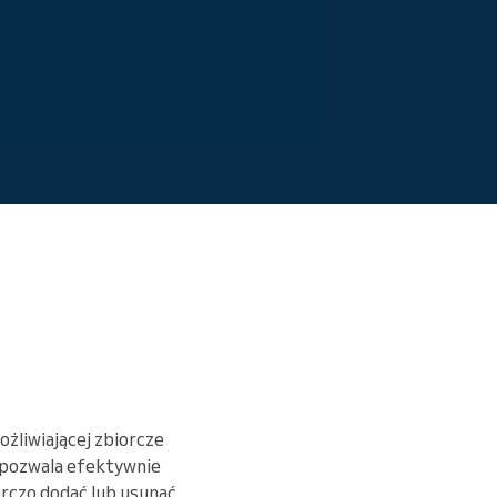
przeszkody.
Czytaj więcej
ożliwiającej zbiorcze
 pozwala efektywnie
orczo dodać lub usunąć