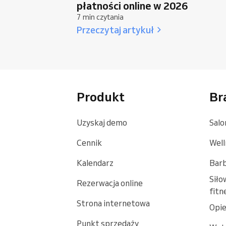
płatności online w 2026
7 min czytania
Przeczytaj artykuł
Produkt
Br
Uzyskaj demo
Salo
Cennik
Well
Kalendarz
Bar
Siło
Rezerwacja online
fitn
Strona internetowa
Opie
Punkt sprzedaży