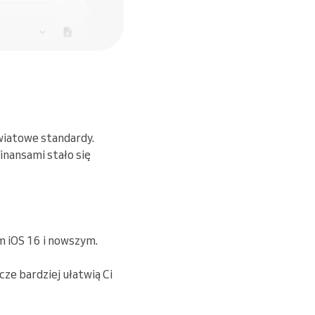
światowe standardy.
nansami stało się
em iOS 16 i nowszym.
ze bardziej ułatwią Ci