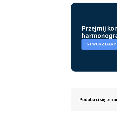
Przejmij ko
harmonogra
STWÓRZ DARM
Podoba ci się ten a