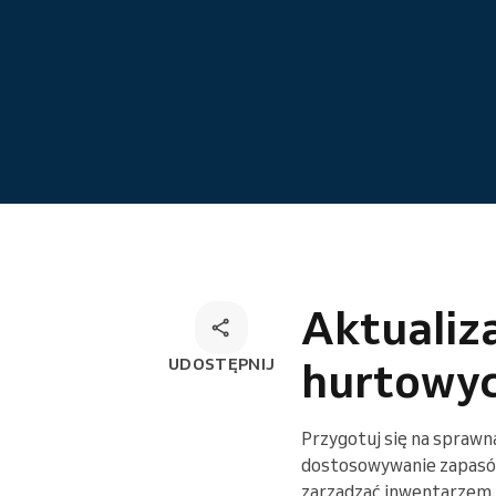
Wielokanałowe rozwiązanie do
rezerwacji
Aktualiz
hurtowy
UDOSTĘPNIJ
Przygotuj się na sprawną
dostosowywanie zapasów.
zarządzać inwentarzem.