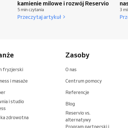
kamienie milowe i rozwój Reservio
na
5 min czytania
3 mi
Przeczytaj artykuł
Prz
anże
Zasoby
n fryzjerski
O nas
ness i masaże
Centrum pomocy
ber
Referencje
wnia i studio
Blog
ess
Reservio vs.
ka zdrowotna
alternatywy
Program partnerski i