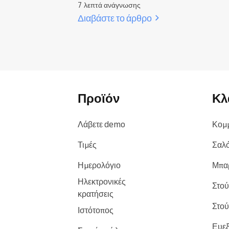
7 λεπτά ανάγνωσης
Διαβάστε το άρθρο
Προϊόν
Κλ
Λάβετε demo
Κομ
Τιμές
Σαλό
Ημερολόγιο
Μπα
Ηλεκτρονικές
Στού
κρατήσεις
Στού
Ιστότοπος
Ευεξ