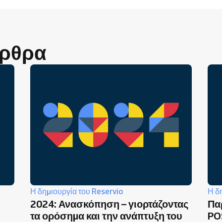
άρθρα
Η δημιουργία του Reservio
Η δ
2024: Ανασκόπηση – γιορτάζοντας
Πα
τα ορόσημα και την ανάπτυξη του
PO