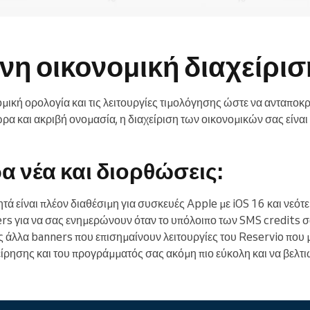
νη οικονομική διαχείρισ
μική ορολογία και τις λειτουργίες τιμολόγησης ώστε να ανταποκ
ρα και ακριβή ονομασία, η διαχείριση των οικονομικών σας είναι 
α νέα και διορθώσεις:
τά είναι πλέον διαθέσιμη για συσκευές Apple με iOS 16 και νεότε
 για να σας ενημερώνουν όταν το υπόλοιπο των SMS credits σας
 άλλα banners που επισημαίνουν λειτουργίες του Reservio που 
χείρησης και του προγράμματός σας ακόμη πιο εύκολη και να βελτ