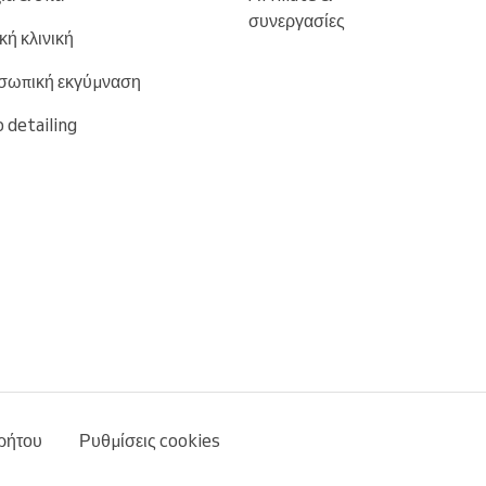
συνεργασίες
ική κλινική
σωπική εκγύμναση
 detailing
ρήτου
Ρυθμίσεις cookies