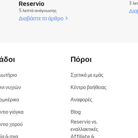
Reservio
3 λε
Δια
5 λεπτά ανάγνωσης
Διαβάστε το άρθρο
άδοι
Πόροι
μωτήριο
Σχετικά με εμάς
νι νυχιών
Κέντρο βοήθειας
ρμπέρικο
Αναφορές
ντιο γιόγκα
Blog
Reservio vs.
ντιο χορού
εναλλακτικές
ία & σπα
Affiliate &