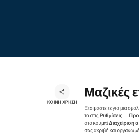
Ηλεκτρονικές κρατήσεις
Omnichannel λύση κρατήσεων
Μαζικές 
ΚΟΙΝΉ ΧΡΉΣΗ
Ετοιμαστείτε για μια ομα
το στις
Ρυθμίσεις
—
Προ
στο κουμπί
Διαχείριση 
σας ακριβή και οργανωμέ