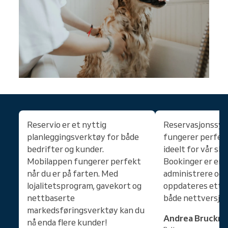
Reservio er et nyttig
Reservasjonssy
planleggingsverktøy for både
fungerer perfekt
bedrifter og kunder.
ideelt for vår sk
Mobilappen fungerer perfekt
Bookinger er enk
når du er på farten. Med
administrere og 
lojalitetsprogram, gavekort og
oppdateres ette
nettbaserte
både nettversjo
markedsføringsverktøy kan du
Andrea Bruckne
nå enda flere kunder!