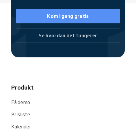
sosiale medier, slik at kundene fritt kan
booke selv – enten ved å besøke hele
Kom i gang gratis
booking-nettsiden eller ved å velge
individuelle tjenester.
Som en del av Reservio-fellesskapet blir
Se hvordan det fungerer
kjæledyrpleiestudioet ditt lettere funnet
gjennom søkemotorer og nettsteder, som
for eksempel
Google
,
Bing
og
Facebook
.
Produkt
Få demo
Prisliste
Kalender