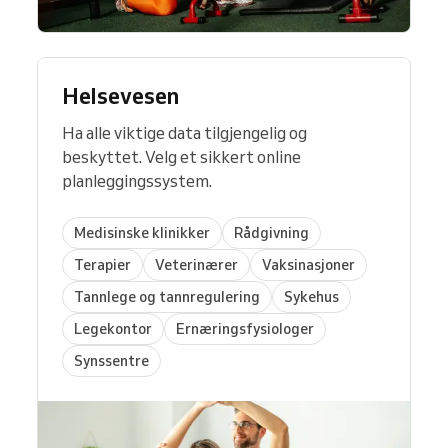
Helsevesen
Ha alle viktige data tilgjengelig og
beskyttet. Velg et sikkert online
planleggingssystem.
Medisinske klinikker
Rådgivning
Terapier
Veterinærer
Vaksinasjoner
Tannlege og tannregulering
Sykehus
Legekontor
Ernæringsfysiologer
Synssentre