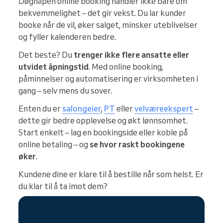
Døgnåpen online booking handler ikke bare om
bekvemmelighet – det gir vekst. Du lar kunder
booke når de vil, øker salget, minsker uteblivelser
og fyller kalenderen bedre.
Det beste? Du
trenger ikke flere ansatte eller
utvidet åpningstid
. Med online booking,
påminnelser og automatisering er virksomheten i
gang – selv mens du sover.
Enten du er
salongeier
,
PT
eller
velværeekspert
–
dette gir bedre opplevelse og økt lønnsomhet.
Start enkelt – lag en bookingside eller koble på
online betaling – og
se hvor raskt bookingene
øker
.
Kundene dine er klare til å bestille når som helst. Er
du klar til å ta imot dem?