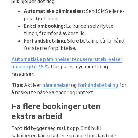
Slik hjelper det deg:
Automatiske påminnelser:
Send SMS eller e-
post før timen.
Enkel ombooking:
La kunden selv flytte
timen, fremfor å avbestille.
Forhåndsbetaling:
Sikre betaling på forhånd
for større forpliktelse.
Automatiske påminnelser reduserer uteblivelser
med opptil 75 %
. Du sparer mye mer tid og
ressurser.
Tips:
Aktiver
påminnelser
og
forhåndsbetaling
for
å beskytte både kalender og inntekt.
Få flere bookinger uten
ekstra arbeid
Tapt tid bygger seg raskt opp. Små hull i
kalenderen kan resultere i mange bortkastede