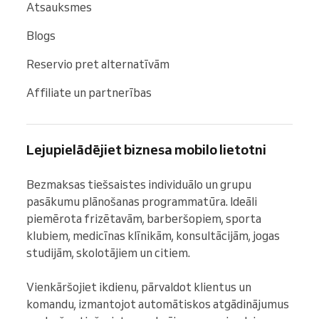
Atsauksmes
Blogs
Reservio pret alternatīvām
Affiliate un partnerības
Lejupielādējiet biznesa mobilo lietotni
Bezmaksas tiešsaistes individuālo un grupu 
pasākumu plānošanas programmatūra. Ideāli 
piemērota frizētavām, barberšopiem, sporta 
klubiem, medicīnas klīnikām, konsultācijām, jogas 
studijām, skolotājiem un citiem.

Vienkāršojiet ikdienu, pārvaldot klientus un 
komandu, izmantojot automātiskos atgādinājumus 