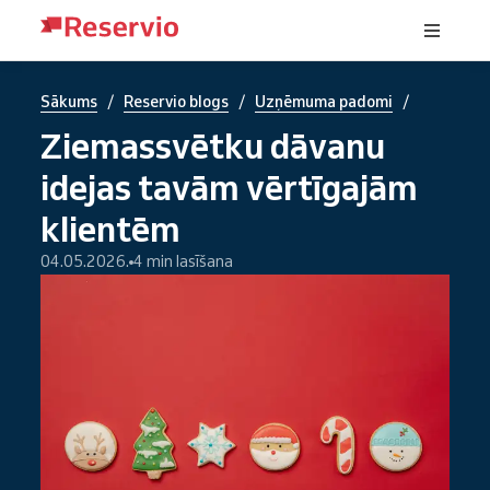
/
/
/
Sākums
Reservio blogs
Uzņēmuma padomi
Ziemassvētku dāvanu
idejas tavām vērtīgajām
klientēm
04.05.2026.
4 min lasīšana