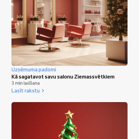
Uzņēmuma padomi
Kā sagatavot savu salonu Ziemassvētkiem
3 min lasīšana
Lasīt rakstu