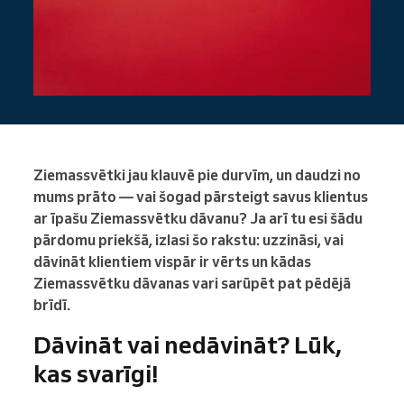
Ziemassvētki jau klauvē pie durvīm, un daudzi no
mums prāto — vai šogad pārsteigt savus klientus
ar īpašu Ziemassvētku dāvanu? Ja arī tu esi šādu
pārdomu priekšā, izlasi šo rakstu: uzzināsi, vai
dāvināt klientiem vispār ir vērts un kādas
Ziemassvētku dāvanas vari sarūpēt pat pēdējā
brīdī.
Dāvināt vai nedāvināt? Lūk,
kas svarīgi!