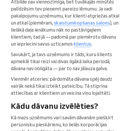
Atbilde nav viennozīmīga, bet tuvākajās minūtēs
palīdzēsim tev pieņemt pareizo lēmumu. Ja vadi
pakalpojumu uzņēmumu, kur klienti atgriežas atkal
un atkal (piemēram,
skaistumkopšanas salons
), un
lielākā daļa ienākumu nāk no pastāvīgajiem
klientiem, tad jā — padomā par piemērotu dāvanu
un iepriecini savus uzticamos
klientus
.
Savukārt, ja tavs uzņēmums ir tāds, kuru klients
apmeklē tikai reizi vai divas ilgākā laika periodā,
dāvana nav obligāta — par to nav jālauza galva.
Vienmēr atceries: pārdomāta dāvana spēj daudz
vairāk nekā tikai izteikt pateicību. Tā stiprina
attiecības ar klientiem un veicina viņu lojalitāti.
Kādu dāvanu izvēlēties?
Kā mazs uzņēmums vari savām dāvanām piešķirt
personisku pieskārienu, ko lielās korporācijas