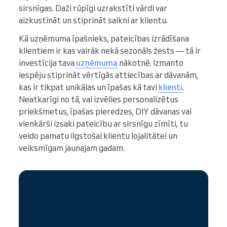
sirsnīgas. Daži rūpīgi uzrakstīti vārdi var
aizkustināt un stiprināt saikni ar klientu.
Kā uzņēmuma īpašnieks, pateicības izrādīšana
klientiem ir kas vairāk nekā sezonāls žests — tā ir
investīcija tava
uzņēmuma
nākotnē. Izmanto
iespēju stiprināt vērtīgās attiecības ar dāvanām,
kas ir tikpat unikālas un īpašas kā tavi
klienti
.
Neatkarīgi no tā, vai izvēlies personalizētus
priekšmetus, īpašas pieredzes, DIY dāvanas vai
vienkārši izsaki pateicību ar sirsnīgu zīmīti, tu
veido pamatu ilgstošai klientu lojalitātei un
veiksmīgam jaunajam gadam.