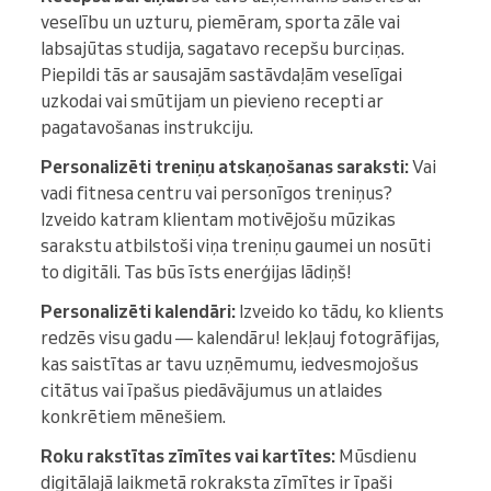
veselību un uzturu, piemēram, sporta zāle vai
labsajūtas studija, sagatavo recepšu burciņas.
Piepildi tās ar sausajām sastāvdaļām veselīgai
uzkodai vai smūtijam un pievieno recepti ar
pagatavošanas instrukciju.
Personalizēti treniņu atskaņošanas saraksti:
Vai
vadi fitnesa centru vai personīgos treniņus?
Izveido katram klientam motivējošu mūzikas
sarakstu atbilstoši viņa treniņu gaumei un nosūti
to digitāli. Tas būs īsts enerģijas lādiņš!
Personalizēti kalendāri:
Izveido ko tādu, ko klients
redzēs visu gadu — kalendāru! Iekļauj fotogrāfijas,
kas saistītas ar tavu uzņēmumu, iedvesmojošus
citātus vai īpašus piedāvājumus un atlaides
konkrētiem mēnešiem.
Roku rakstītas zīmītes vai kartītes:
Mūsdienu
digitālajā laikmetā rokraksta zīmītes ir īpaši