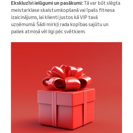
Ekskluzīvi ielūgumi un pasākumi:
Tā var būt slēgta
meistarklase skaistumkopšanā vai īpašs fitnesa
izaicinājums, lai klienti justos kā VIP tavā
uzņēmumā. Šādi mirkļi rada kopības sajūtu un
paliek atmiņā vēl ilgi pēc svētkiem.