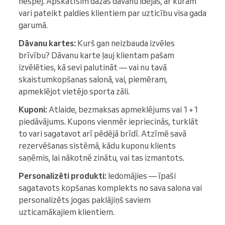
nespēj. Apskatīsim dažas dāvanu idejas, ar kurām
vari pateikt paldies klientiem par uzticību visa gada
garumā.
Dāvanu kartes:
Kurš gan neizbauda izvēles
brīvību? Dāvanu karte ļauj klientam pašam
izvēlēties, kā sevi palutināt — vai nu tavā
skaistumkopšanas salonā, vai, piemēram,
apmeklējot vietējo sporta zāli.
Kuponi:
Atlaide, bezmaksas apmeklējums vai 1+1
piedāvājums. Kupons vienmēr iepriecinās, turklāt
to vari sagatavot arī pēdējā brīdī. Atzīmē savā
rezervēšanas sistēmā, kādu kuponu klients
saņēmis, lai nākotnē zinātu, vai tas izmantots.
Personalizēti produkti:
Iedomājies — īpaši
sagatavots kopšanas komplekts no sava salona vai
personalizēts jogas paklājiņš saviem
uzticamākajiem klientiem.