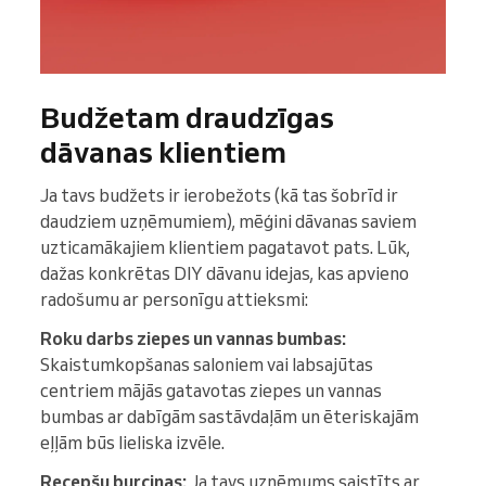
Budžetam draudzīgas
dāvanas klientiem
Ja tavs budžets ir ierobežots (kā tas šobrīd ir
daudziem uzņēmumiem), mēģini dāvanas saviem
uzticamākajiem klientiem pagatavot pats. Lūk,
dažas konkrētas DIY dāvanu idejas, kas apvieno
radošumu ar personīgu attieksmi:
Roku darbs ziepes un vannas bumbas:
Skaistumkopšanas saloniem vai labsajūtas
centriem mājās gatavotas ziepes un vannas
bumbas ar dabīgām sastāvdaļām un ēteriskajām
eļļām būs lieliska izvēle.
Recepšu burciņas:
Ja tavs uzņēmums saistīts ar