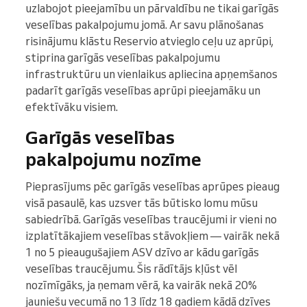
uzlabojot pieejamību un pārvaldību ne tikai garīgās
veselības pakalpojumu jomā. Ar savu plānošanas
risinājumu klāstu Reservio atvieglo ceļu uz aprūpi,
stiprina garīgās veselības pakalpojumu
infrastruktūru un vienlaikus apliecina apņemšanos
padarīt garīgās veselības aprūpi pieejamāku un
efektīvāku visiem.
Garīgās veselības
pakalpojumu nozīme
Pieprasījums pēc garīgās veselības aprūpes pieaug
visā pasaulē, kas uzsver tās būtisko lomu mūsu
sabiedrībā. Garīgās veselības traucējumi ir vieni no
izplatītākajiem veselības stāvokļiem — vairāk nekā
1 no 5 pieaugušajiem ASV dzīvo ar kādu garīgās
veselības traucējumu. Šis rādītājs kļūst vēl
nozīmīgāks, ja ņemam vērā, ka vairāk nekā 20%
jauniešu vecumā no 13 līdz 18 gadiem kādā dzīves