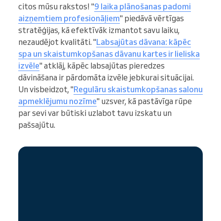
citos mūsu rakstos! "
9 laika plānošanas padomi
aizņemtiem profesionāļiem
" piedāvā vērtīgas
stratēģijas, kā efektīvāk izmantot savu laiku,
nezaudējot kvalitāti. "
Labsajūtas dāvana: kāpēc
spa un skaistumkopšanas dāvanu kartes ir lieliska
izvēle
" atklāj, kāpēc labsajūtas pieredzes
dāvināšana ir pārdomāta izvēle jebkurai situācijai.
Un visbeidzot, "
Regulāru skaistumkopšanas salonu
apmeklējumu nozīme
" uzsver, kā pastāvīga rūpe
par sevi var būtiski uzlabot tavu izskatu un
pašsajūtu.