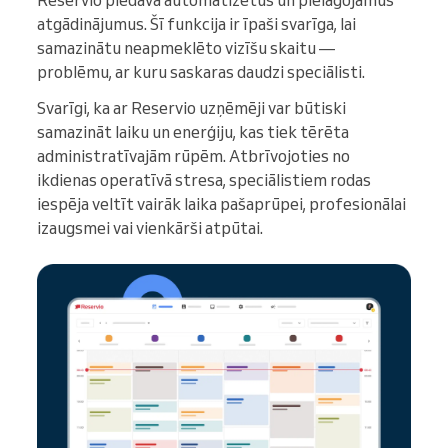
Reservio piedāvā automatizētus un pielāgojamus
atgādinājumus. Šī funkcija ir īpaši svarīga, lai
samazinātu neapmeklēto vizīšu skaitu —
problēmu, ar kuru saskaras daudzi speciālisti.
Svarīgi, ka ar Reservio uzņēmēji var būtiski
samazināt laiku un enerģiju, kas tiek tērēta
administratīvajām rūpēm. Atbrīvojoties no
ikdienas operatīvā stresa, speciālistiem rodas
iespēja veltīt vairāk laika pašaprūpei, profesionālai
izaugsmei vai vienkārši atpūtai.