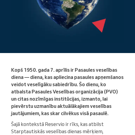
Kopš 1950. gada 7. aprīlis ir Pasaules veselības
diena — diena, kas apliecina pasaules apņemšanos
veidot veselīgāku sabiedrību. Šo dienu, ko
atbalsta Pasaules Veselības organizācija (PVO)
un citas nozīmīgas institūcijas, izmanto, lai
pievērstu uzmanību aktuālākajiem veselības
jautājumiem, kas skar cilvēkus visā pasaulē.
Šajā kontekstā Reservio ir rīks, kas atbilst
Starptautiskās veselības dienas mērķiem,