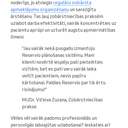
noderīgs, jo atvieglo
regulāru zobārsta
apmeklējumu organizēšanu
un sarežģītu
ārstēšanu. Tas ļauj zobārstniecības praksēm
uzlabot darba efektivitāti, vairāk koncentrēties uz
pacientu aprūpi un uzturēt augstu apmierinātības
līmeni.
"Jau vairāk nekā pusgadu izmantoju
Reservio plānošanas sistēmu. Mani
klienti novērtē iespēju paši pieteikties
vizītēm, bet es pati varu vairāk laika
veltīt pacientiem, nevis papīru
kārtošanai. Paldies Reservio par tik ērtu
risinājumu!"
MUDr. Vičlova Zuzana, Zobārstniecības
prakse
Vēlies vēl vairāk padomu profesionālās un
personīgās labsajūtas uzlabošanai? Ieskaties arī