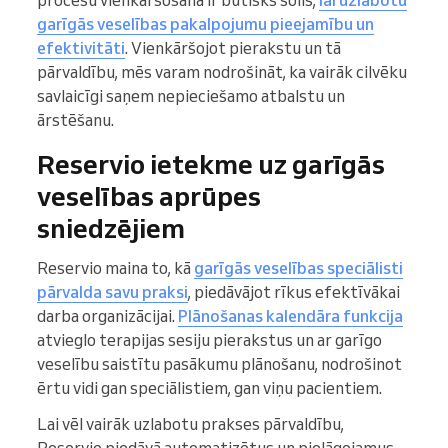
procesu vienkāršošana ir būtisks solis,
lai uzlabotu
garīgās veselības pakalpojumu pieejamību un
efektivitāti
. Vienkāršojot pierakstu un tā
pārvaldību, mēs varam nodrošināt, ka vairāk cilvēku
savlaicīgi saņem nepieciešamo atbalstu un
ārstēšanu.
Reservio ietekme uz garīgās
veselības aprūpes
sniedzējiem
Reservio maina to, kā
garīgās veselības speciālisti
pārvalda savu praksi
, piedāvājot rīkus efektīvākai
darba organizācijai.
Plānošanas kalendāra funkcija
atvieglo terapijas sesiju pierakstus un ar garīgo
veselību saistītu pasākumu plānošanu, nodrošinot
ērtu vidi gan speciālistiem, gan viņu pacientiem.
Lai vēl vairāk uzlabotu prakses pārvaldību,