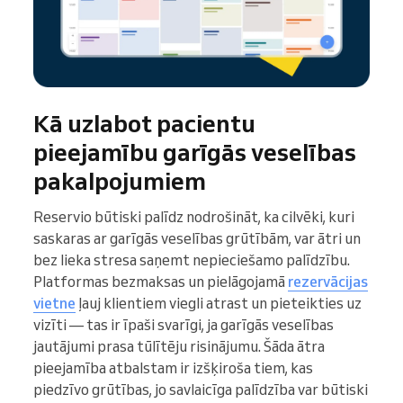
Kā uzlabot pacientu
pieejamību garīgās veselības
pakalpojumiem
Reservio būtiski palīdz nodrošināt, ka cilvēki, kuri
saskaras ar garīgās veselības grūtībām, var ātri un
bez lieka stresa saņemt nepieciešamo palīdzību.
Platformas bezmaksas un pielāgojamā
rezervācijas
vietne
ļauj klientiem viegli atrast un pieteikties uz
vizīti — tas ir īpaši svarīgi, ja garīgās veselības
jautājumi prasa tūlītēju risinājumu. Šāda ātra
pieejamība atbalstam ir izšķiroša tiem, kas
piedzīvo grūtības, jo savlaicīga palīdzība var būtiski