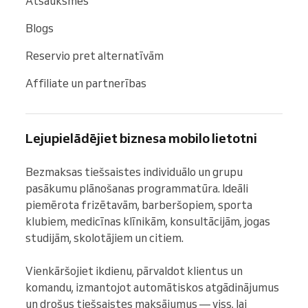
Atsauksmes
Blogs
Reservio pret alternatīvām
Affiliate un partnerības
Lejupielādējiet biznesa mobilo lietotni
Bezmaksas tiešsaistes individuālo un grupu 
pasākumu plānošanas programmatūra. Ideāli 
piemērota frizētavām, barberšopiem, sporta 
klubiem, medicīnas klīnikām, konsultācijām, jogas 
studijām, skolotājiem un citiem.

Vienkāršojiet ikdienu, pārvaldot klientus un 
komandu, izmantojot automātiskos atgādinājumus 
un drošus tiešsaistes maksājumus — viss, lai 