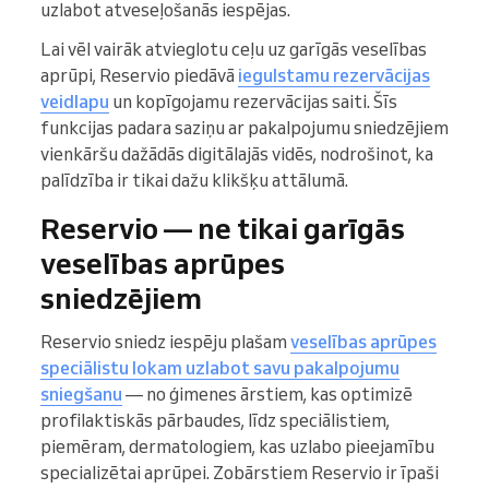
uzlabot atveseļošanās iespējas.
Lai vēl vairāk atvieglotu ceļu uz garīgās veselības
aprūpi, Reservio piedāvā
iegulstamu rezervācijas
veidlapu
un kopīgojamu rezervācijas saiti. Šīs
funkcijas padara saziņu ar pakalpojumu sniedzējiem
vienkāršu dažādās digitālajās vidēs, nodrošinot, ka
palīdzība ir tikai dažu klikšķu attālumā.
Reservio — ne tikai garīgās
veselības aprūpes
sniedzējiem
Reservio sniedz iespēju plašam
veselības aprūpes
speciālistu lokam uzlabot savu pakalpojumu
sniegšanu
— no ģimenes ārstiem, kas optimizē
profilaktiskās pārbaudes, līdz speciālistiem,
piemēram, dermatologiem, kas uzlabo pieejamību
specializētai aprūpei. Zobārstiem Reservio ir īpaši