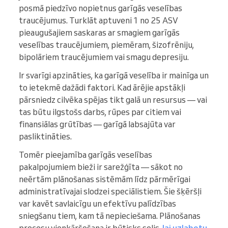
posmā piedzīvo nopietnus garīgās veselības
traucējumus. Turklāt aptuveni 1 no 25 ASV
pieaugušajiem saskaras ar smagiem garīgās
veselības traucējumiem, piemēram, šizofrēniju,
bipolāriem traucējumiem vai smagu depresiju.
Ir svarīgi apzināties, ka garīgā veselība ir mainīga un
to ietekmē dažādi faktori. Kad ārējie apstākļi
pārsniedz cilvēka spējas tikt galā un resursus — vai
tas būtu ilgstošs darbs, rūpes par citiem vai
finansiālas grūtības — garīgā labsajūta var
pasliktināties.
Tomēr pieejamība garīgās veselības
pakalpojumiem bieži ir sarežģīta — sākot no
neērtām plānošanas sistēmām līdz pārmērīgai
administratīvajai slodzei speciālistiem. Šie šķēršļi
var kavēt savlaicīgu un efektīvu palīdzības
sniegšanu tiem, kam tā nepieciešama. Plānošanas