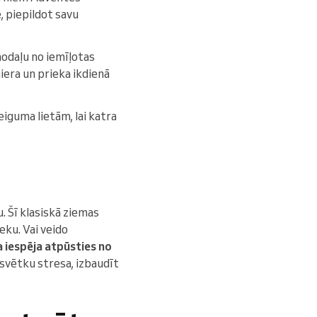
, piepildot savu
nodaļu no iemīļotas
iera un prieka ikdienā
iguma lietām, lai katra
u. Šī klasiskā ziemas
ieku. Vai veido
ska iespēja atpūsties no
 svētku stresa, izbaudīt