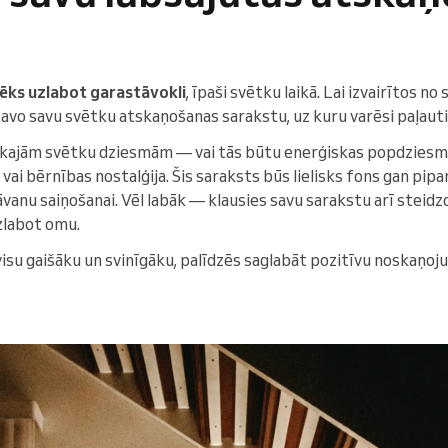
pēks uzlabot garastāvokli
, īpaši svētku laikā. Lai izvairītos no
o savu svētku atskaņošanas sarakstu, uz kuru varēsi paļauti
ļākajām svētku dziesmām — vai tās būtu enerģiskas popdziesma
ai bērnības nostalģija. Šis saraksts būs lielisks fons gan pip
vanu saiņošanai. Vēl labāk — klausies savu sarakstu arī steidzo
zlabot omu.
isu gaišāku un svinīgāku, palīdzēs saglabāt pozitīvu noskaņoju