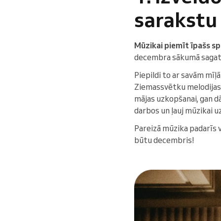
sarakstu
Mūzikai piemīt īpašs s
decembra sākumā sagatav
Piepildi to ar savām mī
Ziemassvētku melodijas v
mājas uzkopšanai, gan dā
darbos un ļauj mūzikai u
Pareizā mūzika padarīs v
būtu decembris!