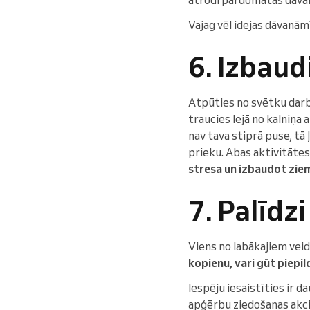
Vajag vēl idejas dāvanā
6. Izbaud
Atpūties no svētku darbi
traucies lejā no kalniņa 
nav tava stiprā puse, tā
prieku. Abas aktivitātes
stresa un izbaudot zie
7. Palīdz
Viens no labākajiem veid
kopienu, vari gūt piepi
Iespēju iesaistīties ir 
apģērbu ziedošanas akcij