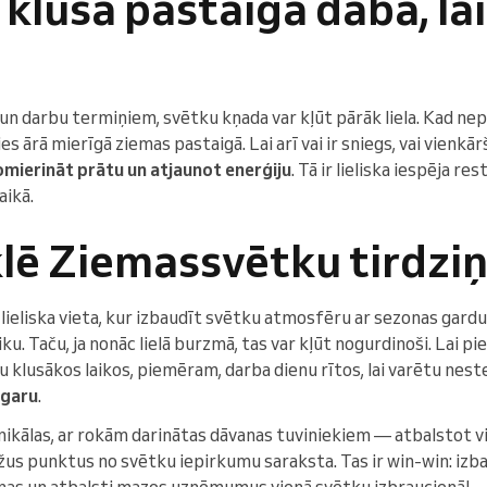
 klusā pastaigā dabā, la
un darbu termiņiem, svētku kņada var kļūt pārāk liela. Kad n
 ārā mierīgā ziemas pastaigā. Lai arī vai ir sniegs, vai vienkār
omierināt prātu un atjaunot enerģiju
. Tā ir lieliska iespēja re
aikā.
lē Ziemassvētku tirdzi
r lieliska vieta, kur izbaudīt svētku atmosfēru ar sezonas ga
. Taču, ja nonāc lielā burzmā, tas var kļūt nogurdinoši. Lai p
 klusākos laikos, piemēram, darba dienu rītos, lai varētu nest
 garu
.
unikālas, ar rokām darinātas dāvanas tuviniekiem — atbalstot 
ažus punktus no svētku iepirkumu saraksta. Tas ir win-win: izba
nas un atbalsti mazos uzņēmumus vienā svētku izbraucienā!