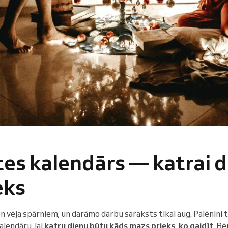
es kalendārs — katrai d
eks
 vēja spārniem, un darāmo darbu saraksts tikai aug. Palēnini t
lendāru, lai
katru dienu būtu kāds mazs prieks, ko gaidīt
. B