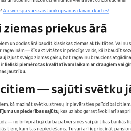
m?
Apsver spa vai skaistumkopšanas dāvanu kartes!
i ziemas priekus ārā
em un dodies ārā baudīt klasiskas ziemas aktivitātes. Vai nu sli
ar ragaviņām — šīs aktivitātes ir priecīgs veids, kā izbaudīt sez
 ļauj izjust svaigo ziemas gaisu, bet ragaviņu brauciens atgādi
 ir
lieliski piemērotas kvalitatīvam laikam ar draugiem vai ģi
mas jautrību
.
i citiem — sajūti svētku 
iem, kā mazināt svētku stresu, ir pievērsties palīdzībai citiem
ldījumu un piederības sajūtu
, kas uzlabo garastāvokli arī saspri
daudz — no brīvprātīgā darba patversmēs vai pārtikas bankās līdz
ās tiem, kam tas nepieciešams. Tu vari arī iepriecināt pansio