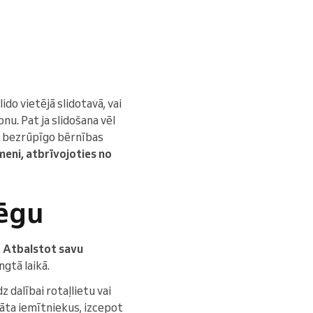
do vietējā slidotavā, vai
onu. Pat ja slidošana vēl
na bezrūpīgo bērnības
meni, atbrīvojoties no
jēgu
.
Atbalstot savu
ngtā laikā.
 dalībai rotaļlietu vai
nāta iemītniekus, izcepot