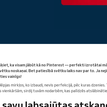
Enterprise
Jūs vadāt lielu organizāciju
ķiet, ka visam jābūt kā no Pinterest — perfekti izrotātai mā
vētku noskaņai. Bet patiesībā svētku laiks nav par to. Ja nej
ties vainīgs!
pjas mirkļos, ko izbaudi, nevis perfekcijā, pēc kuras dzenies. T
s vienkāršām, sirdij tuvām nodarbēm, kas palīdzēs atslābināti
o savu labsajūtas atska