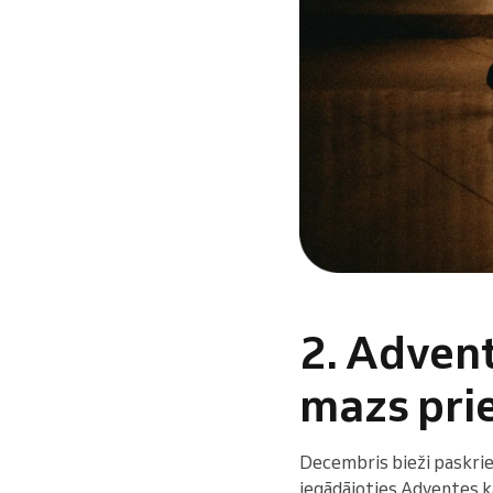
2. Advent
mazs pri
Decembris bieži paskrien
iegādājoties Adventes ka