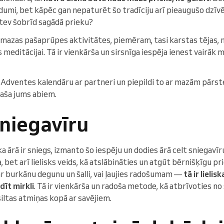
ldumi, bet kāpēc gan nepaturēt šo tradīciju arī pieaugušo dzīvē
 tev šobrīd sagādā prieku?
t mazas pašaprūpes aktivitātes, piemēram, tasi karstas tējas, 
meditācijai. Tā ir vienkārša un sirsnīga iespēja ienest vairāk m
Adventes kalendāru ar partneri un piepildi to ar mazām pārste
aša jums abiem.
sniegavīru
 ka ārā ir sniegs, izmanto šo iespēju un dodies ārā celt sniegavīr
a, bet arī lielisks veids, kā atslābināties un atgūt bērnišķīgu pr
ar burkānu degunu un šalli, vai ļaujies radošumam —
tā ir lieli
dīt mirkli
. Tā ir vienkārša un radoša metode, kā atbrīvoties no
iltas atmiņas kopā ar savējiem.