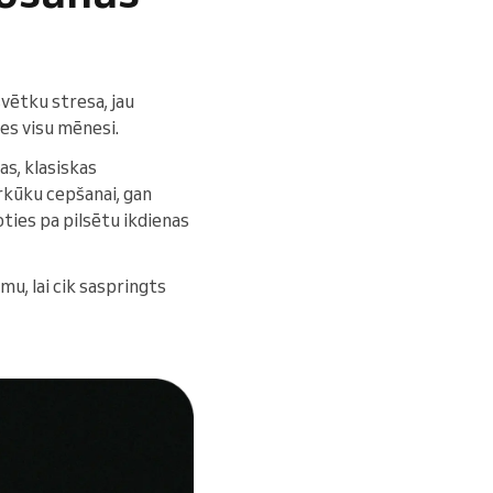
 svētku stresa, jau
es visu mēnesi.
s, klasiskas
arkūku cepšanai, gan
ties pa pilsētu ikdienas
mu, lai cik saspringts