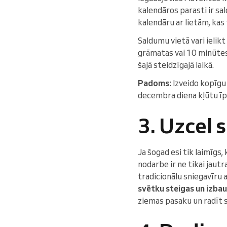
kalendāros parasti ir sa
kalendāru ar lietām, kas
Saldumu vietā vari ielik
grāmatas vai 10 minūtes 
šajā steidzīgajā laikā.
Padoms:
Izveido kopīgu 
decembra diena kļūtu īp
3. Uzcel 
Ja šogad esi tik laimīgs,
nodarbe ir ne tikai jautr
tradicionālu sniegavīru 
svētku steigas un izbau
ziemas pasaku un radīt s