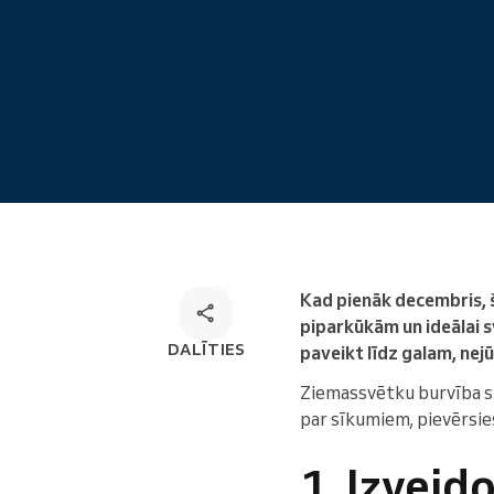
Tiešsaistes pieraksts
Omnichannel rezervēšanas
risinājums
Kad pienāk decembris, š
piparkūkām un ideālai s
DALĪTIES
paveikt līdz galam, nejū
Ziemassvētku burvība slē
par sīkumiem, pievērsie
1. Izveid