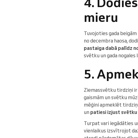
4. Dodies
mieru
Tuvojoties gada beigām 
no decembra haosa, dodies
pastaiga dabā palīdz n
svētku un gada nogales l
5. Apmek
Ziemassvētku tirdziņi i
gaismām un svētku mūziku
mēģini apmeklēt tirdziņu
un
patiesi izjust svētku
Turpat vari iegādāties 
vienlaikus izsvītrojot d
atrodi pārdomātas dāva