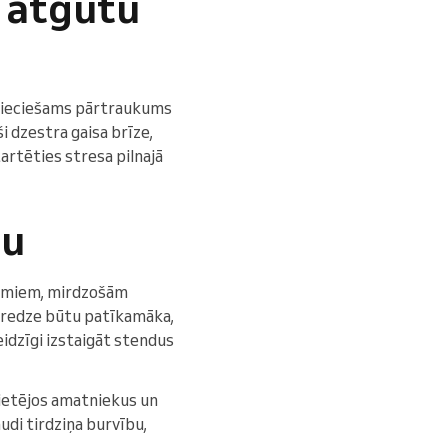
i atgūtu
epieciešams pārtraukums
ši dzestra gaisa brīze,
startēties stresa pilnajā
ņu
rdumiem, mirdzošām
ieredze būtu patīkamāka,
eidzīgi izstaigāt stendus
vietējos amatniekus un
udi tirdziņa burvību,