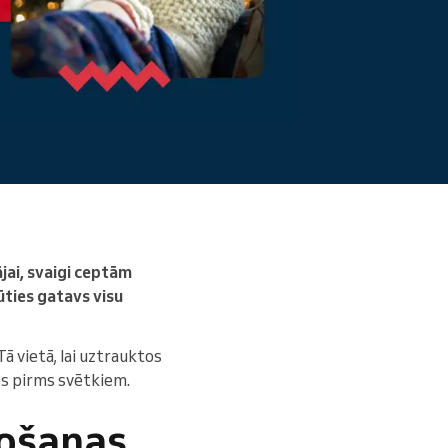
Lasīt vairāk
jai, svaigi ceptām
ūties gatavs visu
ā vietā, lai uztrauktos
es pirms svētkiem.
ņošanas