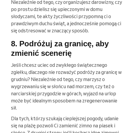
Niezależnie od tego, czy organizujesz darowizny, czy
po prostu dzielisz się upieczonymi w domu
słodyczami, te akty życzliwości przypomną ci o
prawdziwym duchu świąt, a jednocześnie pomogą ci
się odstresować w znaczący sposób.
8. Podróżuj za granicę, aby
zmienić scenerię
Jeśli chcesz uciec od zwykłego świątecznego
zgiełku, dlaczego nie rozważyć podróży za granicę w
grudniu? Niezależnie od tego, czy marzysz o
wygrzewaniu się w słońcu nad morzem, czy też o
narciarskiej przygodzie w górach, wyjazd na urlop
może być idealnym sposobem na zregenerowanie
sił.
Dla tych, którzy szukają cieplejszej pogody, udanie
się na plażę pozwoli Ci zamienić zimno na piasek i
słońce. Z drugiej strony, jeśli kochasz ideę zimowej