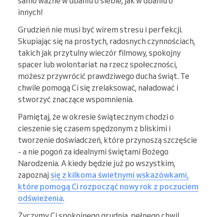
samo ważne w dbaniu o siebie, jak w dbaniu o
innych!
Grudzień nie musi być wirem stresu i perfekcji.
Skupiając się na prostych, radosnych czynnościach,
takich jak przytulny wieczór filmowy, spokojny
spacer lub wolontariat na rzecz społeczności,
możesz przywrócić prawdziwego ducha świąt. Te
chwile pomogą Ci się zrelaksować, naładować i
stworzyć znaczące wspomnienia.
Pamiętaj, że w okresie świątecznym chodzi o
cieszenie się czasem spędzonym z bliskimi i
tworzenie doświadczeń, które przynoszą szczęście
- a nie pogoń za idealnymi świętami Bożego
Narodzenia. A kiedy będzie już po wszystkim,
zapoznaj
się z kilkoma świetnymi wskazówkami,
które pomogą Ci rozpocząć nowy rok z poczuciem
odświeżenia
.
Życzymy Ci spokojnego grudnia, pełnego chwil