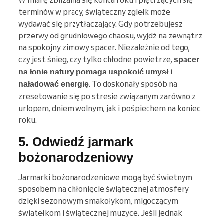
W miarę zbliżania się końca roku i piętrzących się
terminów w pracy, świąteczny zgiełk może
wydawać się przytłaczający. Gdy potrzebujesz
przerwy od grudniowego chaosu, wyjdź na zewnątrz
na spokojny zimowy spacer. Niezależnie od tego,
czy jest śnieg, czy tylko chłodne powietrze,
spacer
na łonie natury pomaga uspokoić umysł i
. To doskonały sposób na
naładować energię
zresetowanie się po stresie związanym zarówno z
urlopem, dniem wolnym, jak i pośpiechem na koniec
roku.
5. Odwiedź jarmark
bożonarodzeniowy
Jarmarki bożonarodzeniowe mogą być świetnym
sposobem na chłonięcie świątecznej atmosfery
dzięki sezonowym smakołykom, migoczącym
światełkom i świątecznej muzyce. Jeśli jednak