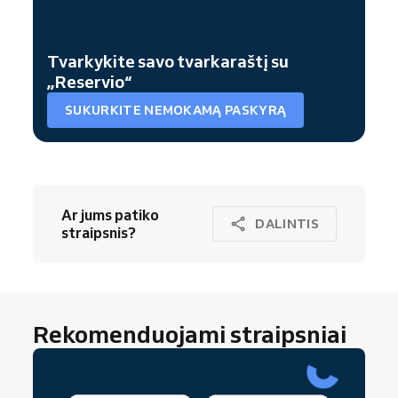
Tvarkykite savo tvarkaraštį su
„Reservio“
SUKURKITE NEMOKAMĄ PASKYRĄ
Ar jums patiko
DALINTIS
straipsnis?
Rekomenduojami straipsniai