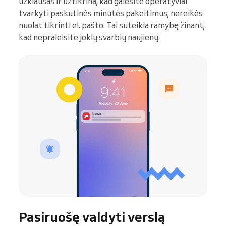
užklausas ir užtikrina, kad galėsite operatyviai
tvarkyti paskutinės minutės pakeitimus, nereikės
nuolat tikrinti el. pašto. Tai suteikia ramybę žinant,
kad nepraleisite jokių svarbių naujienų.
Pasiruošę valdyti verslą