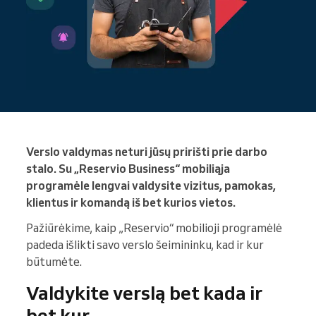
Verslo valdymas neturi jūsų pririšti prie darbo
stalo. Su „Reservio Business“ mobiliąja
programėle lengvai valdysite vizitus, pamokas,
klientus ir komandą iš bet kurios vietos.
Pažiūrėkime, kaip „Reservio“ mobilioji programėlė
padeda išlikti savo verslo šeimininku, kad ir kur
būtumėte.
Valdykite verslą bet kada ir
bet kur