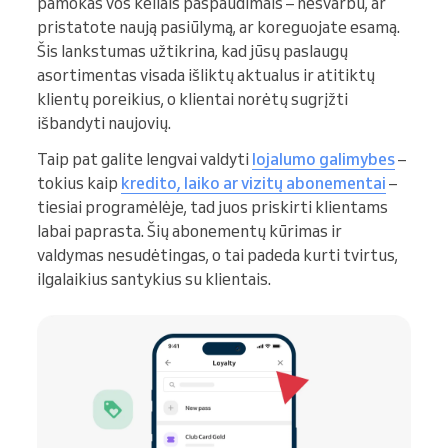
pamokas vos keliais paspaudimais – nesvarbu, ar
pristatote naują pasiūlymą, ar koreguojate esamą.
Šis lankstumas užtikrina, kad jūsų paslaugų
asortimentas visada išliktų aktualus ir atitiktų
klientų poreikius, o klientai norėtų sugrįžti
išbandyti naujovių.
Taip pat galite lengvai valdyti
lojalumo galimybes
–
tokius kaip
kredito, laiko ar vizitų abonementai
–
tiesiai programėlėje, tad juos priskirti klientams
labai paprasta. Šių abonementų kūrimas ir
valdymas nesudėtingas, o tai padeda kurti tvirtus,
ilgalaikius santykius su klientais.