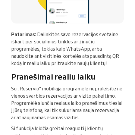
Patarimas:
Dalinkitės savo rezervacijos svetaine
iškart per socialinius tinklus ar žinučių
programėles, tokias kaip WhatsApp, arba
naudokite ant vizitinės kortelės atspausdintą QR
kodą ir realiu laiku pritraukite naujų klientų!
Pranešimai realiu laiku
Su „Reservio“ mobiliąja programėle nepraleisite nė
vienos svarbios rezervacijos ar vizito pakeitimo.
Programėlė siunčia realaus laiko pranešimus tiesiai
į jūsų telefoną, kai tik sukuriama nauja rezervacija
ar atnaujinamas esamas vizitas.
Ši funkcija leidžia greitai reaguoti į klientų