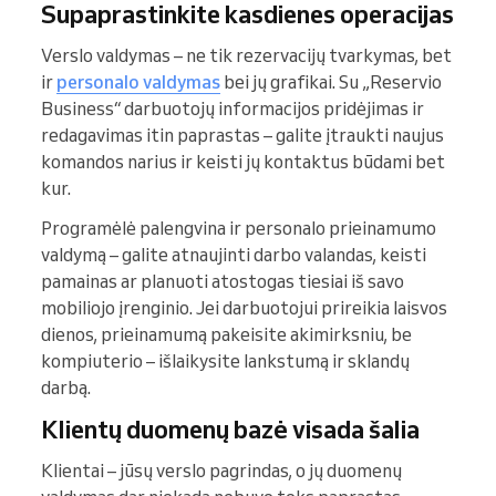
Supaprastinkite kasdienes operacijas
Verslo valdymas – ne tik rezervacijų tvarkymas, bet
ir
personalo valdymas
bei jų grafikai. Su „Reservio
Business“ darbuotojų informacijos pridėjimas ir
redagavimas itin paprastas – galite įtraukti naujus
komandos narius ir keisti jų kontaktus būdami bet
kur.
Programėlė palengvina ir personalo prieinamumo
valdymą – galite atnaujinti darbo valandas, keisti
pamainas ar planuoti atostogas tiesiai iš savo
mobiliojo įrenginio. Jei darbuotojui prireikia laisvos
dienos, prieinamumą pakeisite akimirksniu, be
kompiuterio – išlaikysite lankstumą ir sklandų
darbą.
Klientų duomenų bazė visada šalia
Klientai – jūsų verslo pagrindas, o jų duomenų