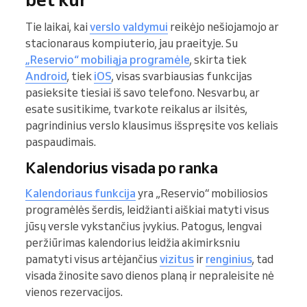
Tie laikai, kai
verslo valdymui
reikėjo nešiojamojo ar
stacionaraus kompiuterio, jau praeityje. Su
„Reservio“ mobiliąja programėle
, skirta tiek
Android
, tiek
iOS
, visas svarbiausias funkcijas
pasieksite tiesiai iš savo telefono. Nesvarbu, ar
esate susitikime, tvarkote reikalus ar ilsitės,
pagrindinius verslo klausimus išspręsite vos keliais
paspaudimais.
Kalendorius visada po ranka
Kalendoriaus funkcija
yra „Reservio“ mobiliosios
programėlės šerdis, leidžianti aiškiai matyti visus
jūsų versle vykstančius įvykius. Patogus, lengvai
peržiūrimas kalendorius leidžia akimirksniu
pamatyti visus artėjančius
vizitus
ir
renginius
, tad
visada žinosite savo dienos planą ir nepraleisite nė
vienos rezervacijos.