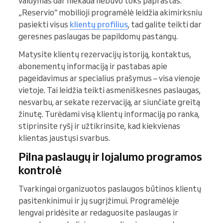
valdymas dar niekada nebuvo toks paprastas.
„Reservio“ mobilioji programėlė leidžia akimirksniu
pasiekti visus
klientų profilius
, tad galite teikti dar
geresnes paslaugas be papildomų pastangų.
Matysite klientų rezervacijų istoriją, kontaktus,
abonementų informaciją ir pastabas apie
pageidavimus ar specialius prašymus – visa vienoje
vietoje. Tai leidžia teikti asmeniškesnes paslaugas,
nesvarbu, ar sekate rezervaciją, ar siunčiate greitą
žinutę. Turėdami visą klientų informaciją po ranka,
stiprinsite ryšį ir užtikrinsite, kad kiekvienas
klientas jaustųsi svarbus.
Pilna paslaugų ir lojalumo programos
kontrolė
Tvarkingai organizuotos paslaugos būtinos klientų
pasitenkinimui ir jų sugrįžimui. Programėlėje
lengvai pridėsite ar redaguosite paslaugas ir