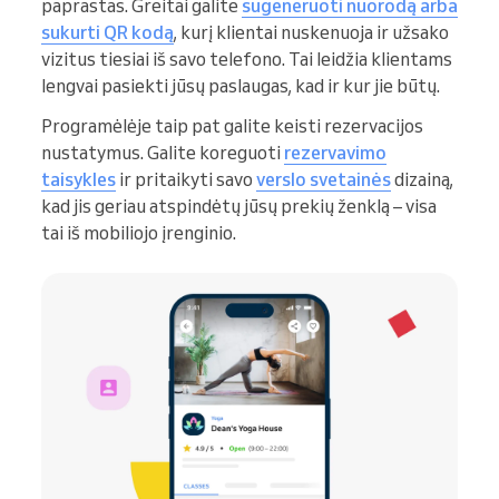
paprastas. Greitai galite
sugeneruoti nuorodą arba
sukurti QR kodą
, kurį klientai nuskenuoja ir užsako
vizitus tiesiai iš savo telefono. Tai leidžia klientams
lengvai pasiekti jūsų paslaugas, kad ir kur jie būtų.
Programėlėje taip pat galite keisti rezervacijos
nustatymus. Galite koreguoti
rezervavimo
taisykles
ir pritaikyti savo
verslo svetainės
dizainą,
kad jis geriau atspindėtų jūsų prekių ženklą – visa
tai iš mobiliojo įrenginio.