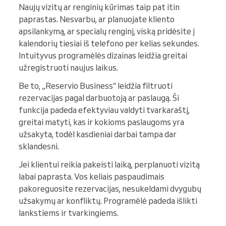
Naujų vizitų ar renginių kūrimas taip pat itin
paprastas. Nesvarbu, ar planuojate kliento
apsilankymą, ar specialų renginį, viską pridėsite į
kalendorių tiesiai iš telefono per kelias sekundes.
Intuityvus programėlės dizainas leidžia greitai
užregistruoti naujus laikus.
Be to, „Reservio Business“ leidžia filtruoti
rezervacijas pagal darbuotoją ar paslaugą. Ši
funkcija padeda efektyviau valdyti tvarkaraštį,
greitai matyti, kas ir kokioms paslaugoms yra
užsakyta, todėl kasdieniai darbai tampa dar
sklandesni.
Jei klientui reikia pakeisti laiką, perplanuoti vizitą
labai paprasta. Vos keliais paspaudimais
pakoreguosite rezervacijas, nesukeldami dvygubų
užsakymų ar konfliktų. Programėlė padeda išlikti
lankstiems ir tvarkingiems.