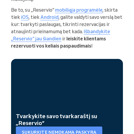
Be to, su „Reservio“
mobiliąja programėle
, skirta
tiek
iOS
, tiek
Android
, galite valdyti savo verslą bet
kur: tvarkyti paslaugas, tikrinti rezervacijas ir
atnaujinti prieinamumą bet kada.
Išbandykite
„Reservio“ jau šiandien
ir
leiskite klientams
rezervuoti vos keliais paspaudimais
!
Tvarkykite savo tvarkaraštį su
„Reservio“
SUKURKITE NEMOKAMĄ PASKYRĄ