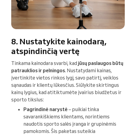
8. Nustatykite kainodarą,
atspindinčią vertę
Tinkama kainodara svarbi, kad
jūsų paslaugos būtų
patrauklios ir pelningos
. Nustatydami kainas,
įvertinkite vietos rinkos lygį, savo patirtį, veiklos
sąnaudas ir klientų lūkesčius. Siūlykite skirtingus
kainų lygius, kad atitiktumėte įvairius biudžetus ir
sporto tikslus:
Pagrindinė narystė
– puikiai tinka
savarankiškiems klientams, norintiems
naudotis sporto salės įranga ir grupinėmis
pamokomis. Šis paketas suteikia