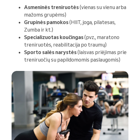
Asmeninės treniruotės
(vienas su vienu arba
mažoms grupėms)
Grupinės pamokos
(HIIT, joga, pilatesas,
Zumba ir kt.)
Specializuotas koučingas
(pvz., maratono
treniruotės, reabilitacija po traumų)
Sporto salės narystės
(laisvas priėjimas prie
treniruočių su papildomomis paslaugomis)