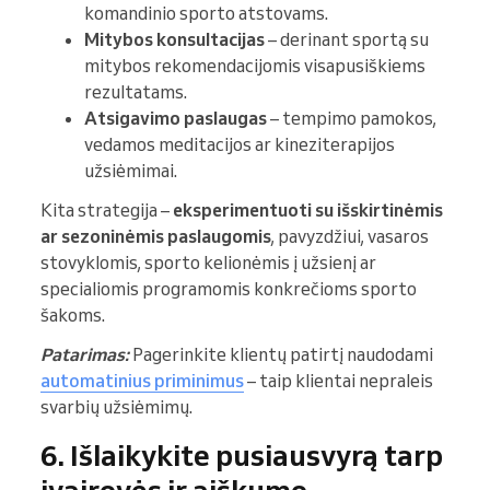
komandinio sporto atstovams.
Mitybos konsultacijas
– derinant sportą su
mitybos rekomendacijomis visapusiškiems
rezultatams.
Atsigavimo paslaugas
– tempimo pamokos,
vedamos meditacijos ar kineziterapijos
užsiėmimai.
Kita strategija –
eksperimentuoti su išskirtinėmis
ar sezoninėmis paslaugomis
, pavyzdžiui, vasaros
stovyklomis, sporto kelionėmis į užsienį ar
specialiomis programomis konkrečioms sporto
šakoms.
Patarimas:
Pagerinkite klientų patirtį naudodami
automatinius priminimus
– taip klientai nepraleis
svarbių užsiėmimų.
6. Išlaikykite pusiausvyrą tarp
įvairovės ir aiškumo