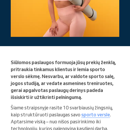
Siūlomos paslaugos formuoja jūsų prekių ženklą,
pritraukia tinkamus klientus ir lemia sporto
verslo sėkmę. Nesvarbu, ar valdote sporto salę,
jogos studiją, ar vedate asmenines treniruotes,
gerai apgalvotas paslaugų derinys padeda
išsiskirti ir užtikrinti pelningumą.
Šiame straipsnyje rasite 10 svarbiausių žingsnių,
kaip struktūruoti paslaugas savo
sporto versle
.
Aptarsime viską – nuo nišos pasirinkimo iki
technologijų, kurios palengvina kasdienį darbą.