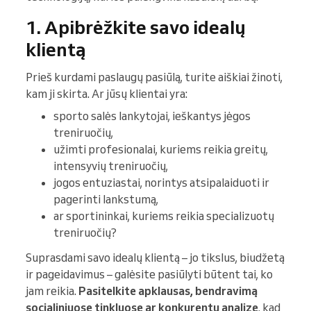
1. Apibrėžkite savo idealų
klientą
Prieš kurdami paslaugų pasiūlą, turite aiškiai žinoti,
kam ji skirta. Ar jūsų klientai yra:
sporto salės lankytojai, ieškantys jėgos
treniruočių,
užimti profesionalai, kuriems reikia greitų,
intensyvių treniruočių,
jogos entuziastai, norintys atsipalaiduoti ir
pagerinti lankstumą,
ar sportininkai, kuriems reikia specializuotų
treniruočių?
Suprasdami savo idealų klientą – jo tikslus, biudžetą
ir pageidavimus – galėsite pasiūlyti būtent tai, ko
jam reikia.
Pasitelkite apklausas, bendravimą
socialiniuose tinkluose ar konkurentų analizę
, kad