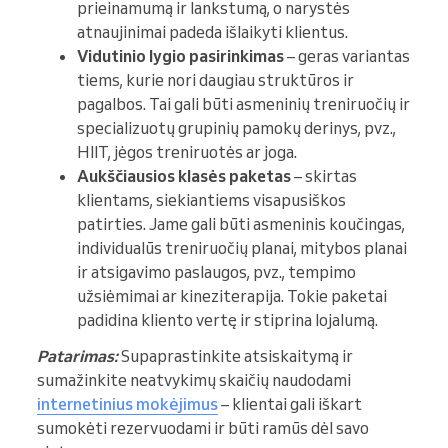
prieinamumą ir lankstumą, o narystės
atnaujinimai padeda išlaikyti klientus.
Vidutinio lygio pasirinkimas
– geras variantas
tiems, kurie nori daugiau struktūros ir
pagalbos. Tai gali būti asmeninių treniruočių ir
specializuotų grupinių pamokų derinys, pvz.,
HIIT, jėgos treniruotės ar joga.
Aukščiausios klasės paketas
– skirtas
klientams, siekiantiems visapusiškos
patirties. Jame gali būti asmeninis koučingas,
individualūs treniruočių planai, mitybos planai
ir atsigavimo paslaugos, pvz., tempimo
užsiėmimai ar kineziterapija. Tokie paketai
padidina kliento vertę ir stiprina lojalumą.
Patarimas:
Supaprastinkite atsiskaitymą ir
sumažinkite neatvykimų skaičių naudodami
internetinius mokėjimus
– klientai gali iškart
sumokėti rezervuodami ir būti ramūs dėl savo