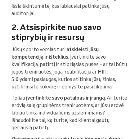
išsiaiškintumėte, kas labiausiai patinka jūsų
auditorijai.
2. Atsispirkite nuo savo
stiprybių ir resursų
Jūsų sporto verslas turi
atskleisti jūsų
kompetenciją ir išteklius
. Įvertinkite savo
kvalifikaciją, patirtį ir stipriąsias puses – ar tai būtų
jėgos treniruotės, joga, reabilitacija ar HIIT.
Siūlydami paslaugas, kurios atitinka jūsų žinias,
užtikrinsite kokybę ir pelnysite pasitikėjimą.
Toliau
įvertinkite savo patalpas ir įrangą
. Ar turite
erdvią salę grupinėms treniruotėms, ar jūsų erdvė
labiau tinka individualiems užsiėmimams?
Išnaudokite tai, ką turite, kad klientai gautų
geriausią patirtį.
Patarimas:
Siūlykite
lankstų užsiėmimų trukmės