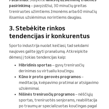
pasirinkimą
– pavyzdžiui, 30 minučių greitas
treniruotes užimtiems žmonėms arba 60 minučių
išsamius užsiėmimus norintiems daugiau.
3. Stebėkite rinkos
tendencijas ir konkurentus
Sporto industrija nuolat keičiasi, tad sekdami
naujoves galite įgyti pranašumą. Atkreipkite
dėmesį į tokias tendencijas kaip:
Hibridinis sportas
– gyvų treniruočių
derinimas su virtualiu koučingu.
Kūno ir proto gerovės programos
–
meditacija, kvėpavimo pratimai ar atsigavimo
užsiėmimai.
Nišinės treniruočių programos
– nėščiųjų
sportas, treniruotės senjorams, reabilitacija
po traumų ar specializuotas koučingas pagal