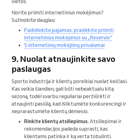
vietos.
Norite priimti internetinius mokėjimus?
Sužinokite daugiau:
Padidinkite pajamas: pradėkite priimti
internetinius mokėjimus su „Reservio“
5 internetinių mokėjimų privalumai
9. Nuolat atnaujinkite savo
paslaugas
Sporto industrija ir klientų poreikiai nuolat keičiasi.
Kas veikia šiandien, gali būti nebeaktualu kitą
sezoną, todėl svarbu reguliariai peržiūrėti ir
atnaujinti pasiūlą, kad išliktumėte konkurencingi ir
neprarastumėte klientų dėmesio.
Rinkite klientų atsiliepimus.
Atsiliepimai ir
rekomendacijos padeda suprasti, kas
klientams patinka ir ką verta tobulinti.