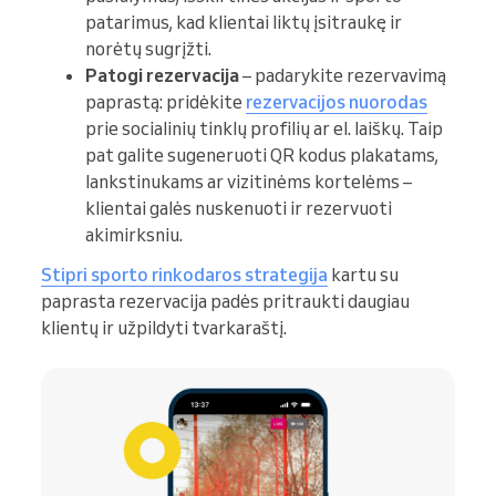
patarimus, kad klientai liktų įsitraukę ir
norėtų sugrįžti.
Patogi rezervacija
– padarykite rezervavimą
paprastą: pridėkite
rezervacijos nuorodas
prie socialinių tinklų profilių ar el. laiškų. Taip
pat galite sugeneruoti QR kodus plakatams,
lankstinukams ar vizitinėms kortelėms –
klientai galės nuskenuoti ir rezervuoti
akimirksniu.
Stipri sporto rinkodaros strategija
kartu su
paprasta rezervacija padės pritraukti daugiau
klientų ir užpildyti tvarkaraštį.