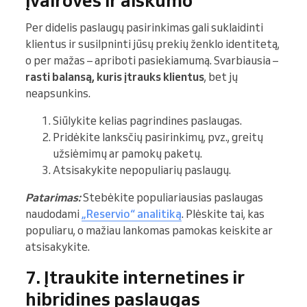
Per didelis paslaugų pasirinkimas gali suklaidinti
klientus ir susilpninti jūsų prekių ženklo identitetą,
o per mažas – apriboti pasiekiamumą. Svarbiausia –
rasti balansą, kuris įtrauks klientus
, bet jų
neapsunkins.
Siūlykite kelias pagrindines paslaugas.
Pridėkite lanksčių pasirinkimų, pvz., greitų
užsiėmimų ar pamokų paketų.
Atsisakykite nepopuliarių paslaugų.
Patarimas:
Stebėkite populiariausias paslaugas
naudodami
„Reservio“ analitiką
. Plėskite tai, kas
populiaru, o mažiau lankomas pamokas keiskite ar
atsisakykite.
7. Įtraukite internetines ir
hibridines paslaugas