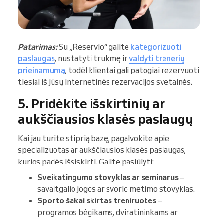
Patarimas:
Su „Reservio“ galite
kategorizuoti
paslaugas
, nustatyti trukmę ir
valdyti trenerių
prieinamumą
, todėl klientai gali patogiai rezervuoti
tiesiai iš jūsų internetinės rezervacijos svetainės.
5. Pridėkite išskirtinių ar
aukščiausios klasės paslaugų
Kai jau turite stiprią bazę, pagalvokite apie
specializuotas ar aukščiausios klasės paslaugas,
kurios padės išsiskirti. Galite pasiūlyti:
Sveikatingumo stovyklas ar seminarus
–
savaitgalio jogos ar svorio metimo stovyklas.
Sporto šakai skirtas treniruotes
–
programos bėgikams, dviratininkams ar