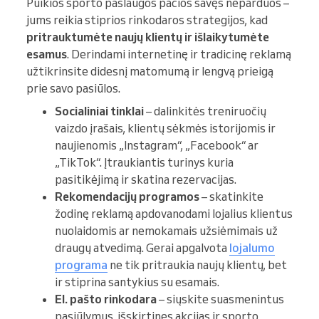
Puikios sporto paslaugos pačios savęs neparduos –
jums reikia stiprios rinkodaros strategijos, kad
pritrauktumėte naujų klientų ir išlaikytumėte
esamus
. Derindami internetinę ir tradicinę reklamą
užtikrinsite didesnį matomumą ir lengvą prieigą
prie savo pasiūlos.
Socialiniai tinklai
– dalinkitės treniruočių
vaizdo įrašais, klientų sėkmės istorijomis ir
naujienomis „Instagram“, „Facebook“ ar
„TikTok“. Įtraukiantis turinys kuria
pasitikėjimą ir skatina rezervacijas.
Rekomendacijų programos
– skatinkite
žodinę reklamą apdovanodami lojalius klientus
nuolaidomis ar nemokamais užsiėmimais už
draugų atvedimą. Gerai apgalvota
lojalumo
programa
ne tik pritraukia naujų klientų, bet
ir stiprina santykius su esamais.
El. pašto rinkodara
– siųskite suasmenintus
pasiūlymus, išskirtines akcijas ir sporto