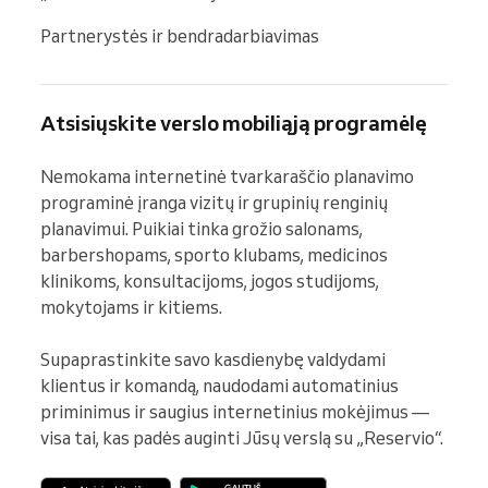
Partnerystės ir bendradarbiavimas
Atsisiųskite verslo mobiliąją programėlę
Nemokama internetinė tvarkaraščio planavimo 
programinė įranga vizitų ir grupinių renginių 
planavimui. Puikiai tinka grožio salonams, 
barbershopams, sporto klubams, medicinos 
klinikoms, konsultacijoms, jogos studijoms, 
mokytojams ir kitiems.

Supaprastinkite savo kasdienybę valdydami 
klientus ir komandą, naudodami automatinius 
priminimus ir saugius internetinius mokėjimus — 
visa tai, kas padės auginti Jūsų verslą su „Reservio“.