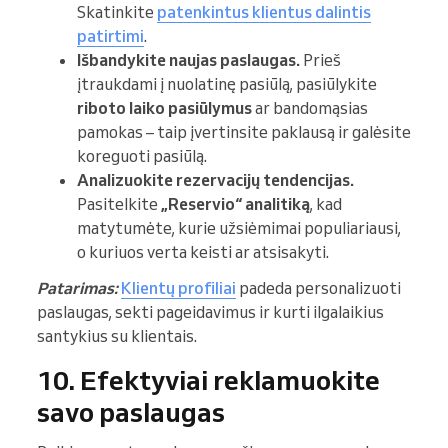
Skatinkite
patenkintus klientus dalintis
patirtimi
.
Išbandykite naujas paslaugas.
Prieš
įtraukdami į nuolatinę pasiūlą, pasiūlykite
riboto laiko pasiūlymus
ar bandomąsias
pamokas – taip įvertinsite paklausą ir galėsite
koreguoti pasiūlą.
Analizuokite rezervacijų tendencijas.
Pasitelkite
„Reservio“ analitiką
, kad
matytumėte, kurie užsiėmimai populiariausi,
o kuriuos verta keisti ar atsisakyti.
Patarimas:
Klientų profiliai
padeda personalizuoti
paslaugas, sekti pageidavimus ir kurti ilgalaikius
santykius su klientais.
10. Efektyviai reklamuokite
savo paslaugas