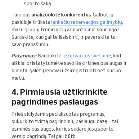
sporto šaką.
Taip pat
analizuokite konkurentus
. Galbūt jų
pasiūloje trūksta
lanksčių rezervacijos galimybių
,
mažų grupių treniruočių ar nuotolinio koučingo?
Suraskite, kuo galite išsiskirti, ir paverskite tai
savo pranašumu.
Patarimas:
Naudokite
rezervacijos svetainę
, kad
aiškiai pristatytumėte savo išskirtines paslaugas ir
klientai galėtų lengvai užsiregistruoti bet kuriuo
metu.
4. Pirmiausia užtikrinkite
pagrindines paslaugas
Prieš siūlydami specializuotas programas,
sukurkite tvirtą pagrindinių paslaugų bazę – tai
esminės paslaugos, kurios sudaro jūsų sporto
verslo pagrindą. Tai gali būti: