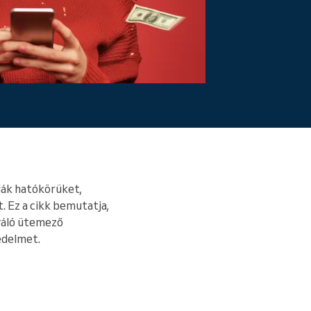
Bővebben
lják hatókörüket,
. Ez a cikk bemutatja,
iváló ütemező
edelmet.