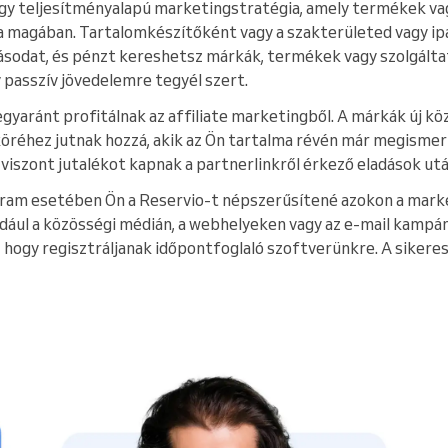
egy teljesítményalapú marketingstratégia, amely termékek va
a magában. Tartalomkészítőként vagy a szakterületed vagy ip
ásodat, és pénzt kereshetsz márkák, termékek vagy szolgált
 passzív jövedelemre tegyél szert.
egyaránt profitálnak az affiliate marketingből. A márkák új k
 köréhez jutnak hozzá, akik az Ön tartalma révén már megisme
viszont jutalékot kapnak a partnerlinkről érkező eladások utá
ram esetében Ön a Reservio-t népszerűsítené azokon a mar
éldául a közösségi médián, a webhelyeken vagy az e-mail kampá
 hogy regisztráljanak időpontfoglaló szoftverünkre. A sikeres