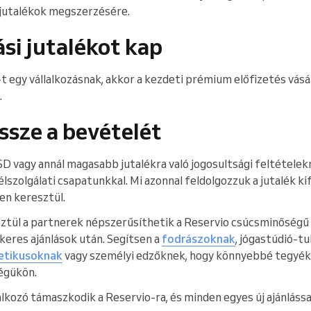
 jutalékok megszerzésére.
ási jutalékot kap
o-t egy vállalkozásnak, akkor a kezdeti prémium előfizetés vá
.
ssze a bevételét
 vagy annál magasabb jutalékra való jogosultsági feltételekne
lszolgálati csapatunkkal. Mi azonnal feldolgozzuk a jutalék k
en keresztül.
ztül a partnerek népszerűsíthetik a Reservio csúcsminőségű
keres ajánlások után. Segítsen a
fodrászoknak
, jógastúdió-t
tikusoknak
vagy személyi edzőknek, hogy könnyebbé tegyék a
égükön.
kozó támaszkodik a Reservio-ra, és minden egyes új ajánlással