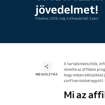
Online foglalás
jövedelmet!
Sokoldalú foglalási megoldás
Frissítve: 2026. máj. 4.
Olvasási idő: 3 perc
A tartalomkészítők, infl
növelte az affiliate pr
MEGOSZTÁS
hogy milyen előnyökkel j
szoftverünkkel együtt. H
Mi az aff