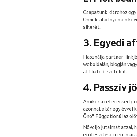
Csapatunk létrehoz egy 
Önnek, ahol nyomon köv
sikerét.
3. Egyedi af
Használja partneri link
weboldalán, blogján vag
affiliate bevételeit.
4. Passzív 
Amikor a referensed pré
azonnal, akár egy évvel 
Öné". Függetlenül az elő
Növelje jutalmát azzal, 
erőfeszítései nem marad