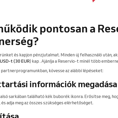
űködik pontosan a Rese
tnerség?
erünket és kapjon pénzjutalmat. Minden új felhasználó után, ak
 USD-t (30 EUR
) kap . Ajánlja a Reservio-t minél több emberne
i partnerprogramunkban, kövesse az alábbi lépéseket:
ttartási információk megadása
 alsó sarkában található kék buborék ikonra. Erősítse meg, ho
és adja meg az összes szükséges elérhetőséget.
lítása