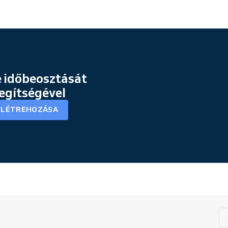
 időbeosztását
segítségével
K LÉTREHOZÁSA