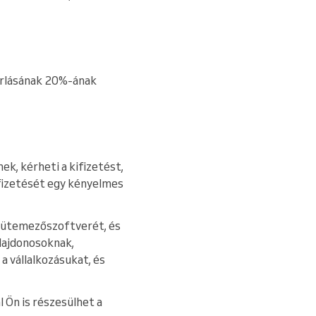
sárlásának 20%-ának
k, kérheti a kifizetést,
ifizetését egy kényelmes
 ütemezőszoftverét, és
ulajdonosoknak,
 vállalkozásukat, és
 Ön is részesülhet a