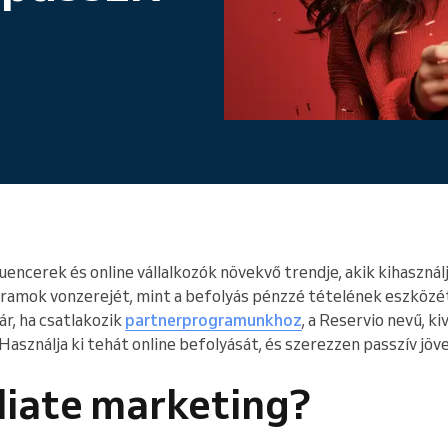
Egy vállalatot működtet
uencerek és online vállalkozók növekvő trendje, akik kihaszná
ogramok vonzerejét, mint a befolyás pénzzé tételének eszközét
ár, ha csatlakozik
partnerprogramunkhoz
, a Reservio nevű, k
asználja ki tehát online befolyását, és szerezzen passzív jöv
iliate marketing?