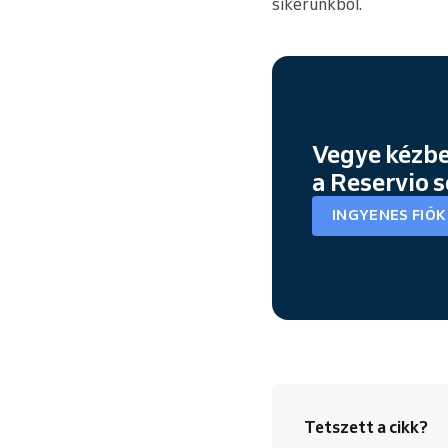
sikerünkből.
Vegye kézbe
a Reservio 
INGYENES FIÓ
Tetszett a cikk?