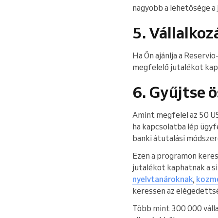
nagyobb a lehetősége a
5. Vállalkoz
Ha Ön ajánlja a Reservi
megfelelő jutalékot kap
6. Gyűjtse ö
Amint megfelel az 50 USD
ha kapcsolatba lép ügyfé
banki átutalási módszer
Ezen a programon keres
jutalékot kaphatnak a si
nyelvtanároknak
,
kozme
keressen az elégedetts
Több mint 300 000 vállal