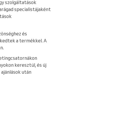
gy szolgáltatások
arágad specialistájaként
atások
özönséghez és
rkedtek a termékkel. A
n.
ketingcsatornákon
nyokon keresztül, és új
 ajánlások után