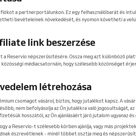
fiókot a partnerportálunkon. Ez egy felhasználóbarát és intui
etheti bevételeinek növekedését, és nyomon követheti a velü
filiate link beszerzése
jét a Reservio népszerűsítésére. Ossza meg azt különböző pla
y közösségi médiacsatornáin, hogy szélesebb közönséget érjen 
jövedelem létrehozása
mium csomagot vásárol, biztos, hogy jutalékot kapsz. A vásárl
később, nem befolyásolja az Ön jutalékra való jogosultságát, az
fizetésük hosszától, az Ön ajánlásáért járó jutalom ugyanaz és
hogy a Reservio-t szélesebb körben ajánlja, vagy más projektek
nak észrevétlenek - minél többet osztja meg és népszerűsíti 