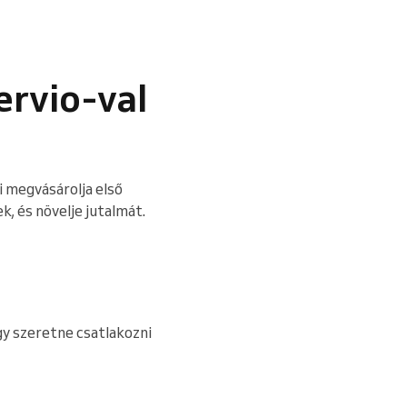
rvio-val
i megvásárolja első
k, és növelje jutalmát.
gy szeretne csatlakozni