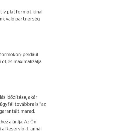
tív platformot kínál
nk való partnerség
tformokon, például
el, és maximalizálja
ás időzítése, akár
 ügyfél továbbra is "az
 garantált marad.
hez ajánlja. Az Ön
a Reservio-t, annál