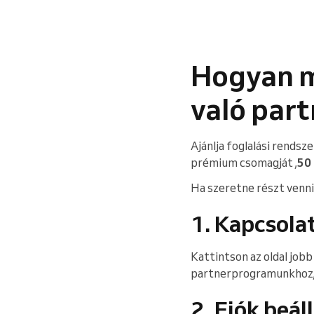
Hogyan m
való par
Ajánlja foglalási rendsz
prémium csomagját ,
50
Ha szeretne részt venn
1. Kapcsola
Kattintson az oldal jobb
partnerprogramunkhoz, 
2. Fiók beál