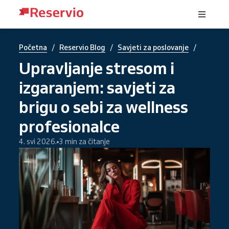
/
/
/
Početna
Reservio Blog
Savjeti za poslovanje
Upravljanje stresom i
izgaranjem: savjeti za
brigu o sebi za wellness
profesionalce
4. svi 2026.
3 min za čitanje