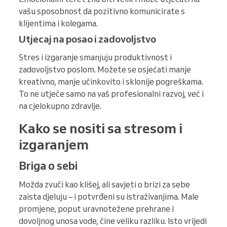
vašu sposobnost da pozitivno komunicirate s
klijentima i kolegama.
Utjecaj na posao i zadovoljstvo
Stres i izgaranje smanjuju produktivnost i
zadovoljstvo poslom. Možete se osjećati manje
kreativno, manje učinkovito i sklonije pogreškama.
To ne utječe samo na vaš profesionalni razvoj, već i
na cjelokupno zdravlje.
Kako se nositi sa stresom i
izgaranjem
Briga o sebi
Možda zvuči kao klišej, ali savjeti o brizi za sebe
zaista djeluju – i potvrđeni su istraživanjima. Male
promjene, poput uravnotežene prehrane i
dovoljnog unosa vode, čine veliku razliku. Isto vrijedi