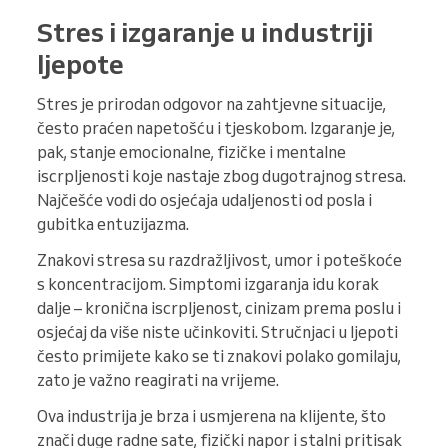
Stres i izgaranje u industriji
ljepote
Stres je prirodan odgovor na zahtjevne situacije,
često praćen napetošću i tjeskobom. Izgaranje je,
pak, stanje emocionalne, fizičke i mentalne
iscrpljenosti koje nastaje zbog dugotrajnog stresa.
Najčešće vodi do osjećaja udaljenosti od posla i
gubitka entuzijazma.
Znakovi stresa su razdražljivost, umor i poteškoće
s koncentracijom. Simptomi izgaranja idu korak
dalje – kronična iscrpljenost, cinizam prema poslu i
osjećaj da više niste učinkoviti. Stručnjaci u ljepoti
često primijete kako se ti znakovi polako gomilaju,
zato je važno reagirati na vrijeme.
Ova industrija je brza i usmjerena na klijente, što
znači duge radne sate, fizički napor i stalni pritisak