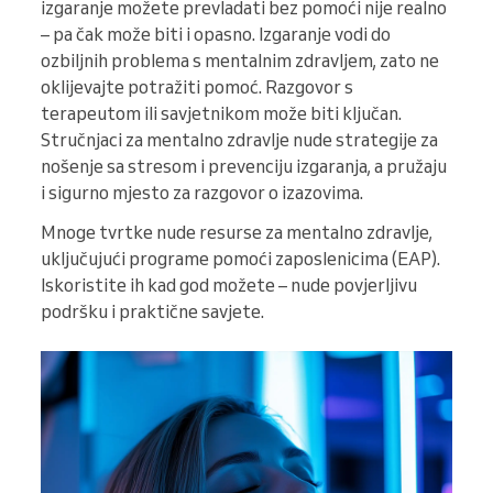
izgaranje možete prevladati bez pomoći nije realno
– pa čak može biti i opasno. Izgaranje vodi do
ozbiljnih problema s mentalnim zdravljem, zato ne
oklijevajte potražiti pomoć. Razgovor s
terapeutom ili savjetnikom može biti ključan.
Stručnjaci za mentalno zdravlje nude strategije za
nošenje sa stresom i prevenciju izgaranja, a pružaju
i sigurno mjesto za razgovor o izazovima.
Mnoge tvrtke nude resurse za mentalno zdravlje,
uključujući programe pomoći zaposlenicima (EAP).
Iskoristite ih kad god možete – nude povjerljivu
podršku i praktične savjete.