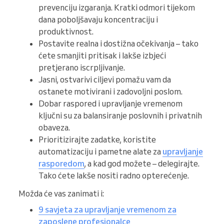
prevenciju izgaranja. Kratki odmori tijekom
dana poboljšavaju koncentraciju i
produktivnost.
Postavite realna i dostižna očekivanja – tako
ćete smanjiti pritisak i lakše izbjeći
pretjerano iscrpljivanje.
Jasni, ostvarivi ciljevi pomažu vam da
ostanete motivirani i zadovoljni poslom.
Dobar raspored i upravljanje vremenom
ključni su za balansiranje poslovnih i privatnih
obaveza.
Prioritizirajte zadatke, koristite
automatizaciju i pametne alate za
upravljanje
rasporedom
, a kad god možete – delegirajte.
Tako ćete lakše nositi radno opterećenje.
Možda će vas zanimati i:
9 savjeta za upravljanje vremenom za
zaposlene profesionalce