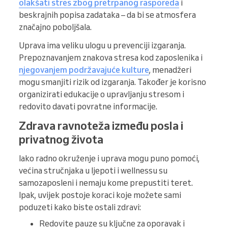
olakšati stres zbog pretrpanog rasporeda
i
beskrajnih popisa zadataka – da bi se atmosfera
značajno poboljšala.
Uprava ima veliku ulogu u prevenciji izgaranja.
Prepoznavanjem znakova stresa kod zaposlenika i
njegovanjem podržavajuće kulture
, menadžeri
mogu smanjiti rizik od izgaranja. Također je korisno
organizirati edukacije o upravljanju stresom i
redovito davati povratne informacije.
Zdrava ravnoteža između posla i
privatnog života
Iako radno okruženje i uprava mogu puno pomoći,
većina stručnjaka u ljepoti i wellnessu su
samozaposleni i nemaju kome prepustiti teret.
Ipak, uvijek postoje koraci koje možete sami
poduzeti kako biste ostali zdravi:
Redovite pauze su ključne za oporavak i