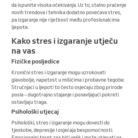
da ispunite visoka očekivanja. Uz to, stalno praćenje
novih trendova i tehnika dodatno povećava stres,
pa izgaranje nije rijetkost među profesionalcima
ljepote.
Kako stres i izgaranje utječu
na vas
Fizičke posljedice
Kronični stres i izgaranje mogu uzrokovati
glavobolje, napetost u mišićima i probavne tegobe.
Stručnjaci u ljepoti to često osjećaju zbog prirode
posla – dugotrajno stajanje i ponavljajući pokreti
ostavljaju traga.
Psihološki utjecaj
Psihološki, stres i izgaranje mogu dovesti do
tjeskobe, depresije i osjećaja bespomoćnosti.
Emocionalni teret zna biti velik i može utjecati na