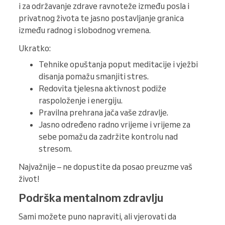
i za održavanje zdrave ravnoteže između posla i
privatnog života te jasno postavljanje granica
između radnog i slobodnog vremena.
Ukratko:
Tehnike opuštanja poput meditacije i vježbi
disanja pomažu smanjiti stres.
Redovita tjelesna aktivnost podiže
raspoloženje i energiju.
Pravilna prehrana jača vaše zdravlje.
Jasno određeno radno vrijeme i vrijeme za
sebe pomažu da zadržite kontrolu nad
stresom.
Najvažnije – ne dopustite da posao preuzme vaš
život!
Podrška mentalnom zdravlju
Sami možete puno napraviti, ali vjerovati da