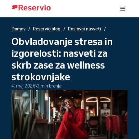
/
/
/
Domov
Reservio blog
Poslovni nasveti
Obvladovanje stresa in
izgorelosti: nasveti za
skrb zase za wellness
strokovnjake
4. maj 2026
3 min branja