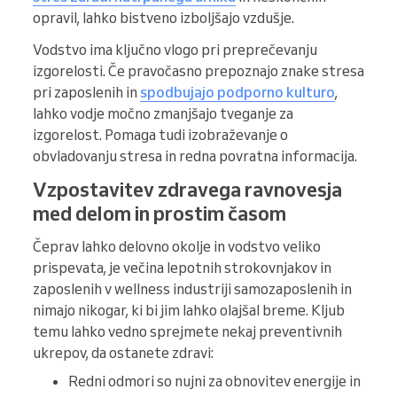
opravil, lahko bistveno izboljšajo vzdušje.
Vodstvo ima ključno vlogo pri preprečevanju
izgorelosti. Če pravočasno prepoznajo znake stresa
pri zaposlenih in
spodbujajo podporno kulturo
,
lahko vodje močno zmanjšajo tveganje za
izgorelost. Pomaga tudi izobraževanje o
obvladovanju stresa in redna povratna informacija.
Vzpostavitev zdravega ravnovesja
med delom in prostim časom
Čeprav lahko delovno okolje in vodstvo veliko
prispevata, je večina lepotnih strokovnjakov in
zaposlenih v wellness industriji samozaposlenih in
nimajo nikogar, ki bi jim lahko olajšal breme. Kljub
temu lahko vedno sprejmete nekaj preventivnih
ukrepov, da ostanete zdravi:
Redni odmori so nujni za obnovitev energije in