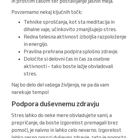
in prostim časom ter postavljanje jasnih meja.
Povzemamo nekaj ključnih točk:
Tehnike sproščanja, kot sta meditacija in
dihalne vaje, učinkovito zmanjšujejo stres.
Redna telesna aktivnost izboljša razpoloženje
in energijo.
Pravilna prehrana podpira splošno zdravje.
Določite si delovni čas in čas za osebne
aktivnosti – tako boste lažje obvladovali
stres.
Naj bo delo del vašega življenja, ne pa da vam
narekuje tempo!
Podpora duševnemu zdravju
Stres lahko do neke mere obvladujete sami, a
prepričanje, da boste izgorelost premagali brez
pomoči, je naivno in lahko celo nevarno. Izgorelost
lahko resno ogrozi duševno zdravje, zato je pogosto