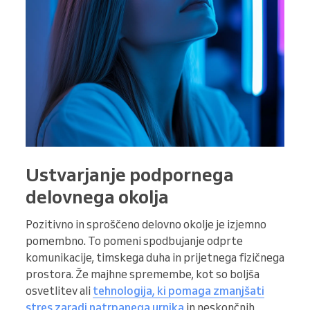
Ustvarjanje podpornega
delovnega okolja
Pozitivno in sproščeno delovno okolje je izjemno
pomembno. To pomeni spodbujanje odprte
komunikacije, timskega duha in prijetnega fizičnega
prostora. Že majhne spremembe, kot so boljša
osvetlitev ali
tehnologija, ki pomaga zmanjšati
stres zaradi natrpanega urnika
in neskončnih