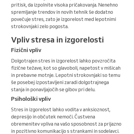
pritisk, da izpolnite visoka pričakovanja. Nenehno
spremljanje trendov in novih tehnik še dodatno
povečuje stres, zato je izgorelost med lepotnimi
strokovnjaki zelo pogosta.
Vpliv stresa in izgorelosti
Fizični vpliv
Dolgotrajen stres in izgorelost lahko povzročita
fizične težave, kot so glavoboli, napetost v mišicah
in prebavne motnje. Lepotni strokovnjaki so temu
še posebej izpostavljeni zaradi dolgotrajnega
stanja in ponavljajočih se gibov pri delu.
Psihološki vpliv
Stres in izgorelost lahko vodita v anksioznost,
depresijo in občutek nemoči. Čustvena
obremenitev vpliva na vašo sposobnost za prijazno
in pozitivno komunikacijo s strankami in sodelavci.