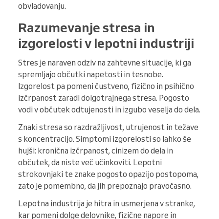
obvladovanju.
Razumevanje stresa in
izgorelosti v lepotni industriji
Stres je naraven odziv na zahtevne situacije, ki ga
spremljajo občutki napetosti in tesnobe.
Izgorelost pa pomeni čustveno, fizično in psihično
izčrpanost zaradi dolgotrajnega stresa. Pogosto
vodi v občutek odtujenosti in izgubo veselja do dela.
Znaki stresa so razdražljivost, utrujenost in težave
s koncentracijo. Simptomi izgorelosti so lahko še
hujši: kronična izčrpanost, cinizem do dela in
občutek, da niste več učinkoviti. Lepotni
strokovnjaki te znake pogosto opazijo postopoma,
zato je pomembno, da jih prepoznajo pravočasno.
Lepotna industrija je hitra in usmerjena v stranke,
kar pomeni dolge delovnike, fizične napore in