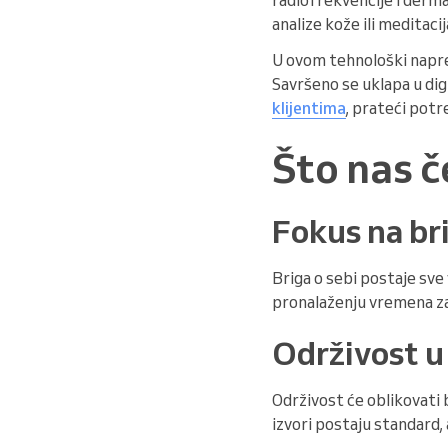
analize kože ili meditacij
U ovom tehnološki napr
Savršeno se uklapa u dig
klijentima
, prateći potr
Što nas č
Fokus na bri
Briga o sebi postaje sve
pronalaženju vremena z
Održivost u
Održivost će oblikovati b
izvori postaju standard,