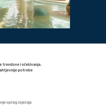
Pročitajte više
ve trendove i očekivanja.
zahtjevnije potrebe
canje općeg osjećaja