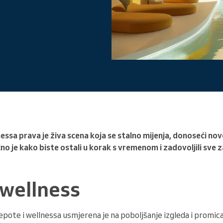
Vodite veliku organizaciju
lnessa prava je živa scena koja se stalno mijenja, donoseći no
no je kako biste ostali u korak s vremenom i zadovoljili sve 
 wellness
 ljepote i wellnessa usmjerena je na poboljšanje izgleda i promi