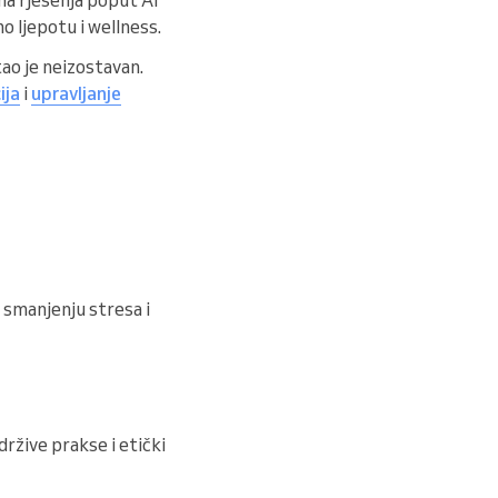
mo ljepotu i wellness.
ao je neizostavan.
ija
i
upravljanje
 smanjenju stresa i
držive prakse i etički