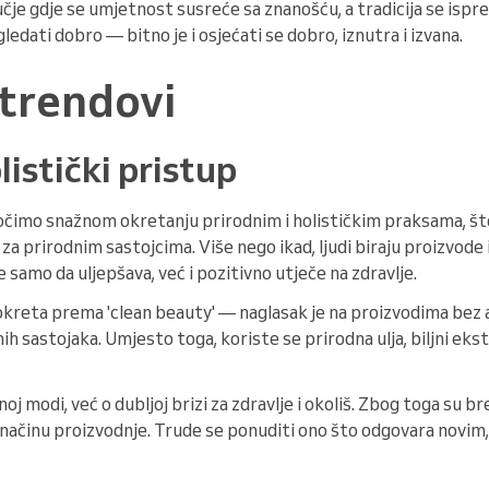
čje gdje se umjetnost susreće sa znanošću, a tradicija se ispre
ledati dobro — bitno je i osjećati se dobro, iznutra i izvana.
 trendovi
olistički pristup
očimo snažnom okretanju prirodnim i holističkim praksama, što 
a za prirodnim sastojcima. Više nego ikad, ljudi biraju proizvode 
 samo da uljepšava, već i pozitivno utječe na zdravlje.
pokreta prema 'clean beauty' — naglasak je na proizvodima bez a
ih sastojaka. Umjesto toga, koriste se prirodna ulja, biljni ekstr
oj modi, već o dubljoj brizi za zdravlje i okoliš. Zbog toga su br
i načinu proizvodnje. Trude se ponuditi ono što odgovara novim