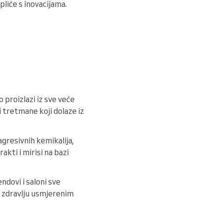
pliće s inovacijama.
proizlazi iz sve veće
i tretmane koji dolaze iz
gresivnih kemikalija,
akti i mirisi na bazi
endovi i saloni sve
, zdravlju usmjerenim