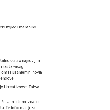
ički izgled i mentalno
talno učiti o najnovijim
 i rasta vašeg
jom i slušanjem njihovih
trendove.
je i kreativnost. Takva
že vam u tome znatno
ta. Te informacije su