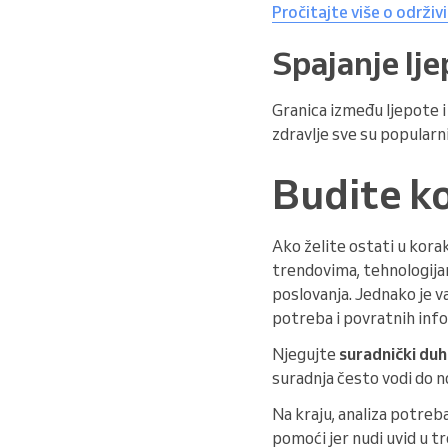
Pročitajte više o održi
Spajanje lje
Granica između ljepote i 
zdravlje sve su popularni
Budite k
Ako želite ostati u korak
trendovima, tehnologijam
poslovanja. Jednako je v
potreba i povratnih info
Njegujte
suradnički duh
suradnja često vodi do 
Na kraju, analiza potreba
pomoći jer nudi uvid u t