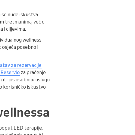
više nude iskustva
im tretmanima, već o
i ciljevima.
dividualnog wellness
nt osjeća posebno i
ustav za rezervacije
e Reservio
za praćenje
iti još osobniju uslugu.
vo korisničko iskustvo
 wellnessa
 poput LED terapije,
na rješenja poput AI