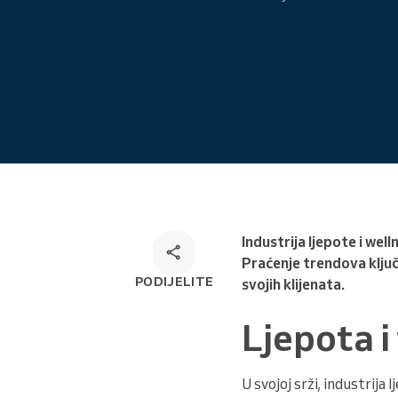
Online rezervacija
Omnichannel rješenje za
rezervacije
Industrija ljepote i wel
Praćenje trendova ključ
PODIJELITE
svojih klijenata.
Ljepota i
U svojoj srži, industrija