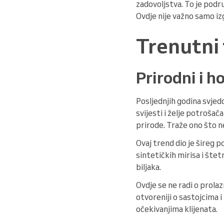
zadovoljstva. To je podru
Ovdje nije važno samo izg
Trenutni
Prirodni i h
Posljednjih godina svjed
svijesti i želje potrošač
prirode. Traže ono što ne
Ovaj trend dio je šireg 
sintetičkih mirisa i štetn
biljaka.
Ovdje se ne radi o prolazn
otvoreniji o sastojcima 
očekivanjima klijenata.