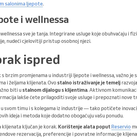
vim salonima ljepote
.
pote i wellnessa
wellnessa sve je tanja. Integrirane usluge koje obuhvaćaju i fiz
je, nudeći cjelovitiji pristup osobnoj njezi.
orak ispred
 s brzim promjenama u industriji ljepote i wellnessa, važno je s
a i željama klijenata. Ovo
stalno istraživanje je temelj
razvoja
ažno biti u
stalnom dijalogu s klijentima
. Aktivnom komunikaci
rmacija lakše ćete prilagoditi svoje usluge i prepoznati nove 
u svom timu i s kolegama iz industrije — tako potičete inovaci
novih ideja i metoda koje dodatno obogaćuju vašu ponudu.
 klijenata ključan je korak.
Korištenje alata poput
Reservio
mo
rendove rezervacija, preferencije i povratne informacije klijena