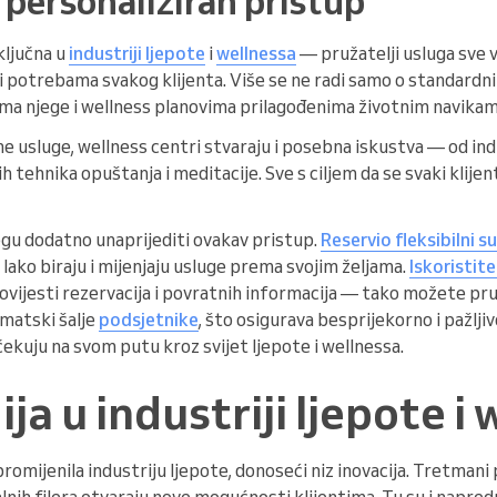
i personaliziran pristup
ključna u
industriji ljepote
i
wellnessa
— pružatelji usluga sve 
i potrebama svakog klijenta. Više se ne radi samo o standardn
ama njege i wellness planovima prilagođenima životnim navikama 
e usluge, wellness centri stvaraju i posebna iskustva — od in
 tehnika opuštanja i meditacije. Sve s ciljem da se svaki klije
u dodatno unaprijediti ovakav pristup.
Reservio fleksibilni s
lako biraju i mijenjaju usluge prema svojim željama.
Iskoristit
povijesti rezervacija i povratnih informacija — tako možete pruž
matski šalje
podsjetnike
, što osigurava besprijekorno i pažlji
čekuju na svom putu kroz svijet ljepote i wellnessa.
ja u industriji ljepote i
romijenila industriju ljepote, donoseći niz inovacija. Tretmani
lnih filera otvaraju nove mogućnosti klijentima. Tu su i napred