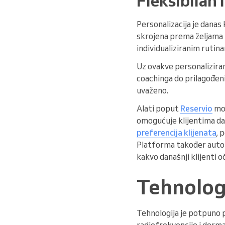
Fleksibilan 
Personalizacija je danas 
skrojena prema željama 
individualiziranim rutin
Uz ovakve personaliziran
coachinga do prilagođenih
uvaženo.
Alati poput
Reservio
mog
omogućuje klijentima da 
preferencija klijenata
, 
Platforma također auto
kakvo današnji klijenti o
Tehnologi
Tehnologija je potpuno p
radiofrekvencije i derma