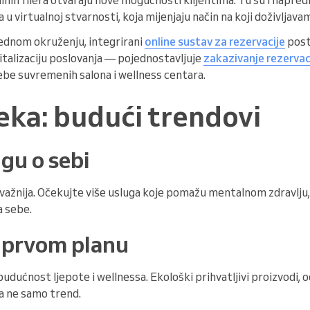
a u virtualnoj stvarnosti, koja mijenjaju način na koji doživljava
ednom okruženju, integrirani
online sustav za rezervacije
post
italizaciju poslovanja — pojednostavljuje
zakazivanje rezervac
ebe suvremenih salona i wellness centara.
eka: budući trendovi
gu o sebi
 važnija. Očekujte više usluga koje pomažu mentalnom zdravlju,
a sebe.
 prvom planu
udućnost ljepote i wellnessa. Ekološki prihvatljivi proizvodi, o
 a ne samo trend.