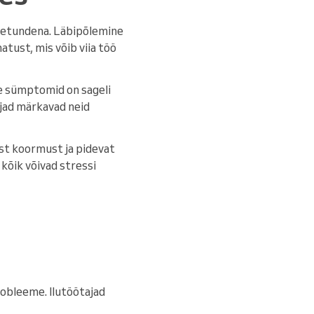
ngetundena. Läbipõlemine
atust, mis võib viia töö
e sümptomid on sageli
ajad märkavad neid
ist koormust ja pidevat
 kõik võivad stressi
robleeme. Ilutöötajad