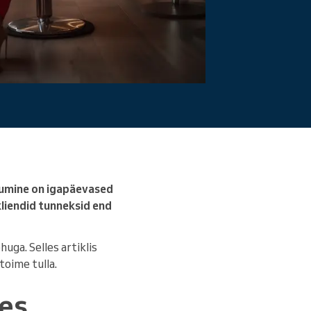
Loe edasi
kkumine on igapäevased
liendid tunneksid end
huga. Selles artiklis
toime tulla.
ses