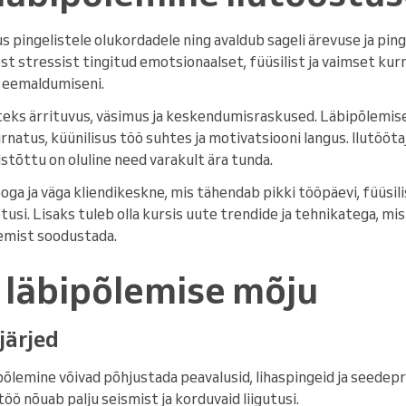
us pingelistele olukordadele ning avaldub sageli ärevuse ja pi
st stressist tingitud emotsionaalset, füüsilist ja vaimset kurn
a eemaldumiseni.
teks ärrituvus, väsimus ja keskendumisraskused. Läbipõlemis
rnatus, küünilisus töö suhtes ja motivatsiooni langus. Ilutööt
istõttu on oluline need varakult ära tunda.
oga ja väga kliendikeskne, mis tähendab pikki tööpäevi, füüsil
tusi. Lisaks tuleb olla kursis uute trendide ja tehnikatega, mis
emist soodustada.
a läbipõlemise mõju
järjed
ipõlemine võivad põhjustada peavalusid, lihaspingeid ja seedep
töö nõuab palju seismist ja korduvaid liigutusi.