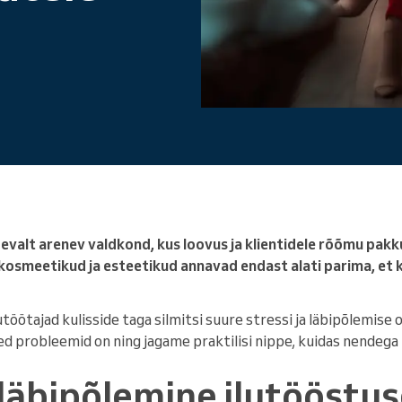
Juhid suurt ettevõtet
idevalt arenev valdkond, kus loovus ja klientidele rõõmu pa
kosmeetikud ja esteetikud annavad endast alati parima, et k
töötajad kulisside taga silmitsi suure stressi ja läbipõlemise o
ed probleemid on ning jagame praktilisi nippe, kuidas nendega 
 läbipõlemine ilutööstu