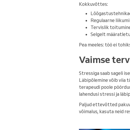
Kokkuvõttes:
Lõõgastustehnikad,
Regulaarne liikumi
Tervislik toitumin
Selgelt määratletud
Pea meeles: töö ei tohiks
Vaimse terv
Stressiga saab sageli ise
Läbipõlemine võib viia t
terapeudi poole pöördumi
lahendusi stressi ja lä
Paljud ettevõtted pakuv
võimalus, kasuta neid re