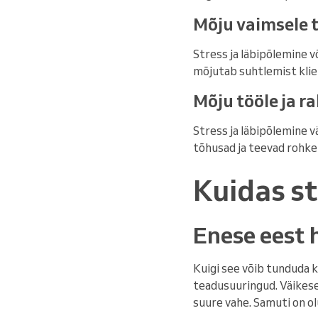
Mõju vaimsele t
Stress ja läbipõlemine 
mõjutab suhtlemist klien
Mõju tööle ja r
Stress ja läbipõlemine v
tõhusad ja teevad rohkem 
Kuidas st
Enese eest 
Kuigi see võib tunduda 
teadusuuringud. Väikese
suure vahe. Samuti on olu