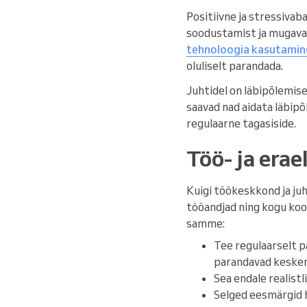
Positiivne ja stressiva
soodustamist ja mugava
tehnoloogia kasutamine,
oluliselt parandada.
Juhtidel on läbipõlemise
saavad nad aidata läbipõ
regulaarne tagasiside.
Töö- ja era
Kuigi töökeskkond ja juh
tööandjad ning kogu koo
samme:
Tee regulaarselt p
parandavad kesken
Sea endale realistl
Selged eesmärgid h