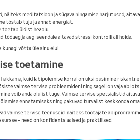
 näiteks meditatsioon ja sügava hingamise harjutused, aitava
ne tõstab tuju ja annab energiat.
e toetab üldist heaolu.
 tööaeg ja aeg iseendale aitavad stressi kontrolli all hoida.
 kunagi võtta üle sinu elu!
ise toetamine
 hakkama, kuid läbipõlemise korral on üksi pusimine riskantne ja
õsiste vaimse tervise probleemideni ning sageli on vaja abi ots
ne võib anda olulist tuge. Vaimse tervise spetsialistid aitava
bipõlemise ennetamiseks ning pakuvad turvalist keskkonda om
ad vaimse tervise teenuseid, näiteks töötajate abiprogramme 
ssursse – need on konfidentsiaalsed ja praktilised.