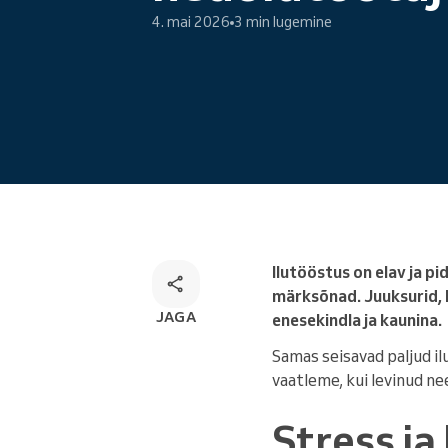
Veebibroneerimine
4. mai 2026
3 min lugemine
Omnikanali broneerimise
lahendus
Ilutööstus on elav ja p
märksõnad. Juuksurid, 
JAGA
enesekindla ja kaunina.
Samas seisavad paljud ilu
vaatleme, kui levinud ne
Stress ja