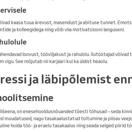
ervisele
võivad kaasa tuua ärevust, masendust ja abituse tunnet. Emot
tide ja kolleegidega ning võib viia motivatsiooni languseni.
ahulolule
ähendavad loovust, tööviljakust ja rahulolu. Ilutöötajad võivad
vigu. See mõjutab nii karjääri kui ka üldist heaolu.
ressi ja läbipõlemist e
hoolitsemine
klišeena, on enesehooldusnõuanded tõesti tõhusad – seda kinn
d muudatused, nagu tasakaalustatud toitumine ja piisav veej
line hoida töö- ja eraelu tasakaalus ning seada selged piirid töö