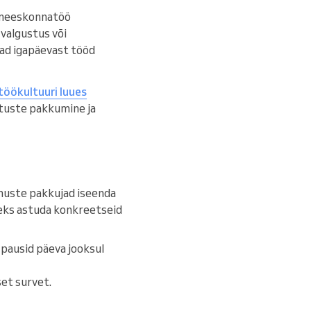
, meeskonnatöö
valgustus või
ivad igapäevast tööd
töökultuuri luues
ituste pakkumine ja
eenuste pakkujad iseenda
seks astuda konkreetseid
 pausid päeva jooksul
set survet.