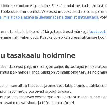
ba töökeskkond on väga oluline. See tähendab avatud suhtlust
 töökeskkonna loomist. Väikesed muudatused, näiteks parem 
 mis aitab ajakava ja ülesannete haldamist lihtsustada
, võ
 ennetamisel oluline roll. Märgates stressi märke ja
toetavat 
lemise riski vähendada. Kasuks tuleb ka stressijuhtimise kool
elu tasakaalu hoidmine
tkond saavad palju ära teha, on paljud ilutöötajad ja heaolut
rmus jääb nende kanda. Siiski on võimalik oma tervise hoidmi
ause – see aitab taastuda ja ennetada läbipõlemist. Lühikesed
dumisvõimet ja tõstavad produktiivsust.
ikud ja saavutatavad eesmärgid – nii juhid ootusi ega tunne liig
oiavad motivatsiooni ja töörahulolu kõrgel.