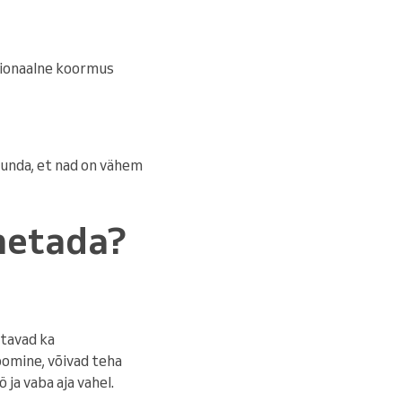
sionaalne koormus
 tunda, et nad on vähem
nnetada?
itavad ka
oomine, võivad teha
 ja vaba aja vahel.