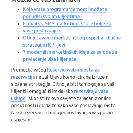
Koje vrste programa vjernosti možete
ponuditi svojim klijentima?
E-mail vs. SMS marketing: što je bolje za
vaše poslovanje?
Otključavanje marketinškog uspjeha: ključne
strategije i KPI-jevi
7 modernih marketinških ideja za salone za
privlačenje više klijenata
Promocija vašeg
Reservio web-mjesta za
rezervacije
ne zahtijeva komplicirane izraze ni
složene strategije. Bitno je biti tamo gdje su vaši
klijenti i omogućiti im da lako
rezerviraju vaše
usluge
. Iskoristite ove savjete za jačanje online
prisutnosti i gledajte kako vaše poslovanje raste.
Neka rezervacije budu jednostavne, a vaš posao
uspješan!