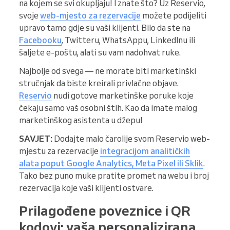
na kojem se svi okupljaju! I znate što? Uz Reservio,
svoje
web-mjesto za rezervacije
možete podijeliti
upravo tamo gdje su vaši klijenti. Bilo da ste na
Facebooku
, Twitteru, WhatsAppu, LinkedInu ili
šaljete e-poštu, alati su vam nadohvat ruke.
Najbolje od svega — ne morate biti marketinški
stručnjak da biste kreirali privlačne objave.
Reservio
nudi gotove marketinške poruke koje
čekaju samo vaš osobni štih. Kao da imate malog
marketinškog asistenta u džepu!
SAVJET:
Dodajte malo čarolije svom Reservio web-
mjestu za rezervacije
integracijom analitičkih
alata poput Google Analytics, Meta Pixel ili Sklik
.
Tako bez puno muke pratite promet na webu i broj
rezervacija koje vaši klijenti ostvare.
Prilagođene poveznice i QR
kodovi: vaša personalizirana