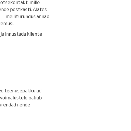
 otsekontakt, mille
ende postkasti. Alates
i — meiliturundus annab
lemusi.
 ja innustada kliente
eed teenusepakkujad
le võimalustele pakub
suurendad nende