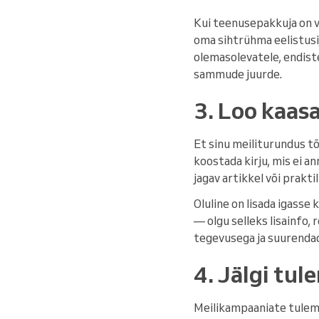
Kui teenusepakkuja on va
oma sihtrühma eelistusi,
olemasolevatele, endistel
sammude juurde.
3. Loo kaas
Et sinu meiliturundus tõ
koostada kirju, mis ei an
jagav artikkel või prakt
Oluline on lisada igasse
— olgu selleks lisainfo
tegevusega ja suurenda
4. Jälgi tul
Meilikampaaniate tulem