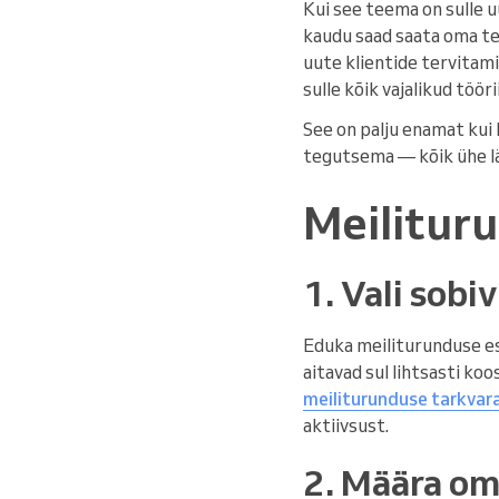
Kui see teema on sulle u
kaudu saad saata oma tel
uute klientide tervitam
sulle kõik vajalikud töö
See on palju enamat kui 
tegutsema — kõik ühe lä
Meilitur
1. Vali sobi
Eduka meiliturunduse e
aitavad sul lihtsasti koo
meiliturunduse tarkvar
aktiivsust.
2. Määra o