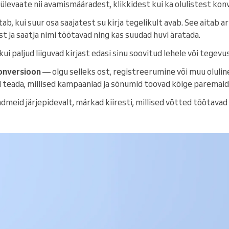
 ülevaate nii avamismääradest, klikkidest kui ka olulistest kon
tab, kui suur osa saajatest su kirja tegelikult avab. See aitab ar
t ja saatja nimi töötavad ning kas suudad huvi äratada.
kui paljud liiguvad kirjast edasi sinu soovitud lehele või tegevu
onversioon
— olgu selleks ost, registreerumine või muu oluli
 teada, millised kampaaniad ja sõnumid toovad kõige paremaid
ndmeid järjepidevalt, märkad kiiresti, millised võtted töötava