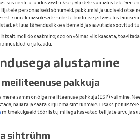
us, siis meiliturundus avab ukse paljudele võimalustele. See on
lijatele personaalseid sõnumeid, pakkumisi ja uudiseid otse n
isest kuni olemasolevate suhete hoidmise ja taaselustamisen
riistad, et luua tähenduslikke sidemeid ja saavutada soovitud tu
lihtsalt meilide saatmine; see on võimas viis kaasata, teavitada
bimõeldud kirja kaudu.
undusega alustamine
v meiliteenuse pakkuja
simene samm on õige meiliteenuse pakkuja (ESP) valimine. N
stada, hallata ja saata kirju oma sihtrühmale. Lisaks põhiliste
a
mitmekülgseid tööriistu, millega kasvatad tellijate arvu ja 
ma sihtrühm