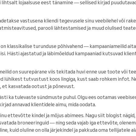
lihtsalt lojaalsuse eest tänamine — sellised kirjad puudutavad i
detakse vastusena kliendi tegevusele sinu veebilehel või rake
atmisteavitused, parooli lähtestamised ja muud olulised teate
on klassikalise turunduse põhivahend — kampaaniameilid ait
misi. Hästi ajastatud ja läbimõeldud kampaaniad kutsuvad klien
ilid on suurepärane viis tekitada huvi enne uue toote või te
eed lühikest tutvustust koos lingiga, kust saab rohkem infot.
, et kasvatada ootust ja põnevust.
ästi ka tulevaste sündmuste puhul. Olgu ees ootamas veebisemi
irjad annavad klientidele aimu, mida oodata.
sinu ettevõtte kindel ja mõjus abimees. Nagu siit blogist nägid,
asvatada broneeringuid — ning seda vajab iga ettevõte, olene
ne, kuid oluline on olla järjekindel ja pakkuda oma tellijatele al