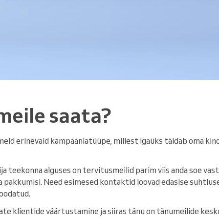
 meile saata?
eid erinevaid kampaaniatüüpe, millest igaüks täidab oma kind
ija teekonna alguses on tervitusmeilid parim viis anda soe va
a pakkumisi. Need esimesed kontaktid loovad edasise suhtluse
 oodatud.
e klientide väärtustamine ja siiras tänu on tänumeilide kesk