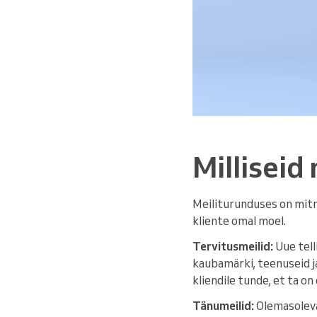
Milliseid
Meiliturunduses on mitm
kliente omal moel.
Tervitusmeilid:
Uue tell
kaubamärki, teenuseid j
kliendile tunde, et ta on
Tänumeilid:
Olemasolevat