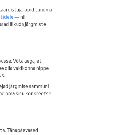
kaardistaja, õpid tundma
tidele
— nii
saad liikuda järgmiste
susse. Võta aega, et
see olla valdkonna nippe
ks.
ugejad järgmise sammuni
seod oma sisu konkreetse
uta. Tänapäevased