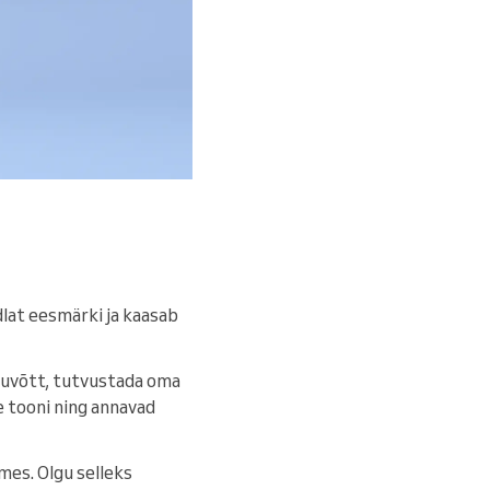
lat eesmärki ja kaasab
stuvõtt, tutvustada oma
 tooni ning annavad
mes. Olgu selleks