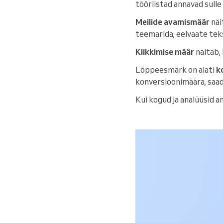
tööriistad annavad sulle
Meilide avamismäär
näi
teemarida, eelvaate teks
Klikkimise määr
näitab, 
Lõppeesmärk on alati
k
konversioonimäära, saad
Kui kogud ja analüüsid a