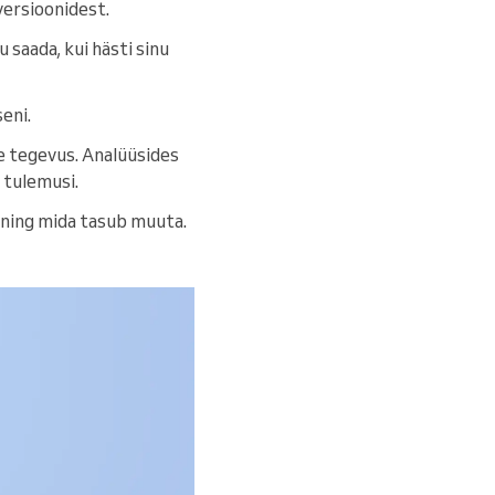
versioonidest.
u saada, kui hästi sinu
seni.
ne tegevus. Analüüsides
 tulemusi.
d ning mida tasub muuta.