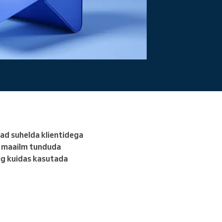
Loe edasi
aad suhelda klientidega
e maailm tunduda
ing kuidas kasutada