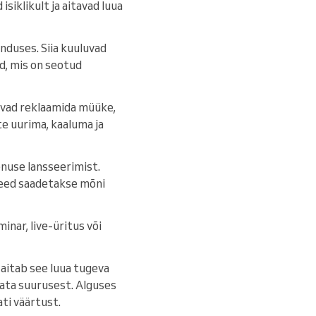
siklikult ja aitavad luua
nduses. Siia kuuluvad
d, mis on seotud
avad reklaamida müüke,
te uurima, kaaluma ja
enuse lansseerimist.
 Need saadetakse mõni
nar, live-üritus või
 aitab see luua tugeva
mata suurusest. Alguses
ati väärtust.