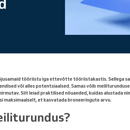
d
Juhid suurt ettevõtet
jusamaid tööriistu iga ettevõtte tööriistakastis. Sellega s
endised või alles potentsiaalsed. Samas võib meiliturundus
 hirmutav. Siit leiad praktilised nõuanded, kuidas alustada n
si maksimaalselt, et kasvatada broneeringute arvu.
eiliturundus?