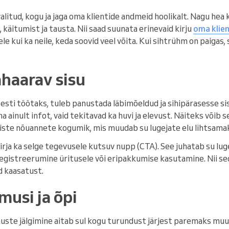
litud, kogu ja jaga oma klientide andmeid hoolikalt. Nagu hea 
 käitumist ja tausta. Nii saad suunata erinevaid kirju
oma klien
e kui ka neile, keda soovid veel võita. Kui sihtrühm on paigas, 
ahaarav sisu
esti töötaks, tuleb panustada läbimõeldud ja sihipärasesse si
na ainult infot, vaid tekitavad ka huvi ja elevust. Näiteks võib 
iliste nõuannete kogumik, mis muudab su lugejate elu lihtsama
 kirja ka selge tegevusele kutsuv nupp (CTA). See juhatab su l
, registreerumine üritusele või eripakkumise kasutamine. Nii 
d kaasatust.
emusi ja õpi
uste jälgimine aitab sul kogu turundust järjest paremaks mu