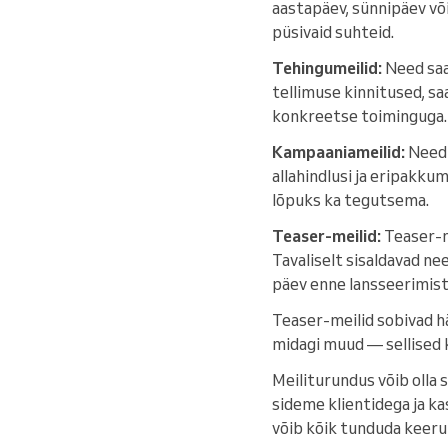
aastapäev, sünnipäev või 
püsivaid suhteid.
Tehingumeilid:
Need saa
tellimuse kinnitused, sa
konkreetse toiminguga.
Kampaaniameilid:
Need 
allahindlusi ja eripakku
lõpuks ka tegutsema.
Teaser-meilid:
Teaser-me
Tavaliselt sisaldavad n
päev enne lansseerimist
Teaser-meilid sobivad h
midagi muud — sellised k
Meiliturundus võib olla 
sideme klientidega ja k
võib kõik tunduda keeruli