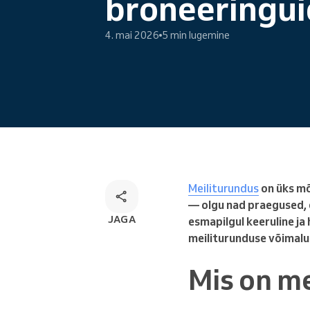
broneeringui
Veebibroneerimine
Omnikanali broneerimise
4. mai 2026
5 min lugemine
lahendus
Meiliturundus
on üks mõ
— olgu nad praegused, 
JAGA
esmapilgul keeruline ja
meiliturunduse võimalu
Mis on m