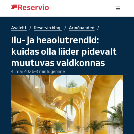
/
/
/
Avaleht
Reservio blogi
Ärinõuanded
Ilu- ja heaolutrendid:
kuidas olla liider pidevalt
muutuvas valdkonnas
4. mai 2026
3 min lugemine