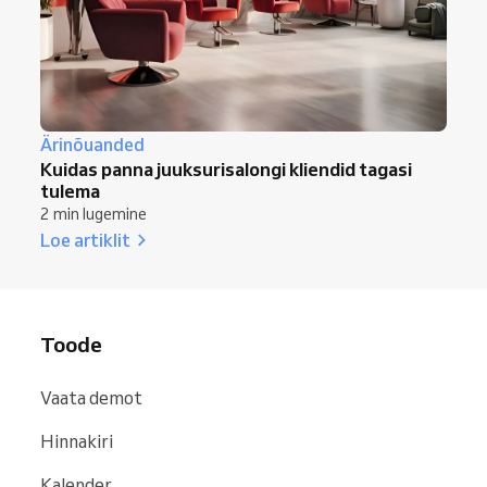
Ärinõuanded
Kuidas panna juuksurisalongi kliendid tagasi
tulema
2 min lugemine
Loe artiklit
Toode
Vaata demot
Hinnakiri
Kalender