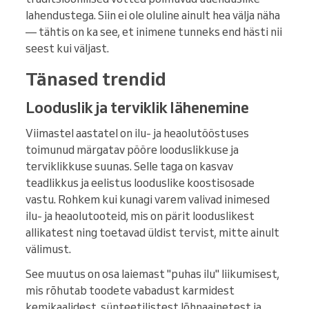
lahendustega. Siin ei ole oluline ainult hea välja näha
— tähtis on ka see, et inimene tunneks end hästi nii
seest kui väljast.
Tänased trendid
Looduslik ja terviklik lähenemine
Viimastel aastatel on ilu- ja heaolutööstuses
toimunud märgatav pööre looduslikkuse ja
terviklikkuse suunas. Selle taga on kasvav
teadlikkus ja eelistus looduslike koostisosade
vastu. Rohkem kui kunagi varem valivad inimesed
ilu- ja heaolutooteid, mis on pärit looduslikest
allikatest ning toetavad üldist tervist, mitte ainult
välimust.
See muutus on osa laiemast "puhas ilu" liikumisest,
mis rõhutab toodete vabadust karmidest
kemikaalidest, sünteetilistest lõhnaainetest ja