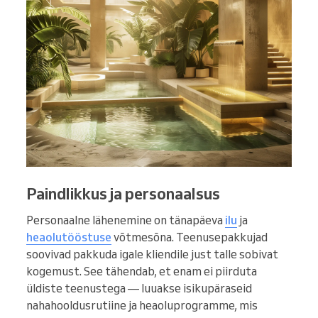
Paindlikkus ja personaalsus
Personaalne lähenemine on tänapäeva
ilu
ja
heaolutööstuse
võtmesõna. Teenusepakkujad
soovivad pakkuda igale kliendile just talle sobivat
kogemust. See tähendab, et enam ei piirduta
üldiste teenustega — luuakse isikupäraseid
nahahooldusrutiine ja heaoluprogramme, mis