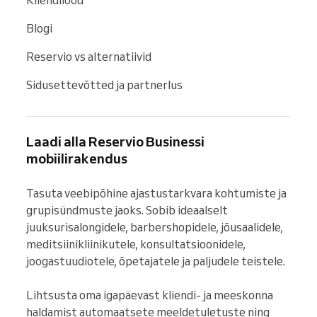
Blogi
Reservio vs alternatiivid
Sidusettevõtted ja partnerlus
Laadi alla Reservio Businessi
mobiilirakendus
Tasuta veebipõhine ajastustarkvara kohtumiste ja 
grupisündmuste jaoks. Sobib ideaalselt 
juuksurisalongidele, barbershopidele, jõusaalidele, 
meditsiinikliinikutele, konsultatsioonidele, 
joogastuudiotele, õpetajatele ja paljudele teistele.

Lihtsusta oma igapäevast kliendi- ja meeskonna 
haldamist automaatsete meeldetuletuste ning 