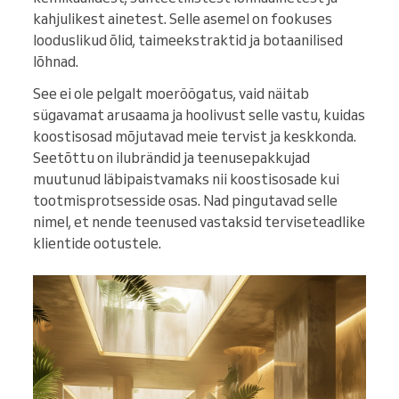
kahjulikest ainetest. Selle asemel on fookuses
looduslikud õlid, taimeekstraktid ja botaanilised
lõhnad.
See ei ole pelgalt moeröögatus, vaid näitab
sügavamat arusaama ja hoolivust selle vastu, kuidas
koostisosad mõjutavad meie tervist ja keskkonda.
Seetõttu on ilubrändid ja teenusepakkujad
muutunud läbipaistvamaks nii koostisosade kui
tootmisprotsesside osas. Nad pingutavad selle
nimel, et nende teenused vastaksid terviseteadlike
klientide ootustele.