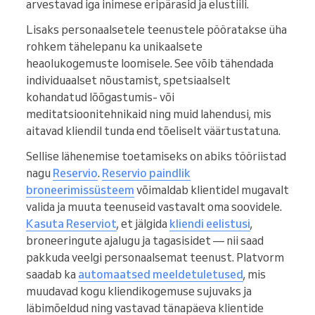
arvestavad iga inimese eripärasid ja elustiili.
Lisaks personaalsetele teenustele pööratakse üha
rohkem tähelepanu ka unikaalsete
heaolukogemuste loomisele. See võib tähendada
individuaalset nõustamist, spetsiaalselt
kohandatud lõõgastumis- või
meditatsioonitehnikaid ning muid lahendusi, mis
aitavad kliendil tunda end tõeliselt väärtustatuna.
Sellise lähenemise toetamiseks on abiks tööriistad
nagu
Reservio
.
Reservio paindlik
broneerimissüsteem
võimaldab klientidel mugavalt
valida ja muuta teenuseid vastavalt oma soovidele.
Kasuta Reserviot
, et jälgida
kliendi eelistusi
,
broneeringute ajalugu ja tagasisidet — nii saad
pakkuda veelgi personaalsemat teenust. Platvorm
saadab ka
automaatsed meeldetuletused
, mis
muudavad kogu kliendikogemuse sujuvaks ja
läbimõeldud ning vastavad tänapäeva klientide