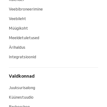
Veebibroneerimine
Veebileht
Müügikoht
Meeldetuletused
Ärihaldus
Integratsioonid
Valdkonnad
Juuksurisalong
Küünestuudio
Barbershop