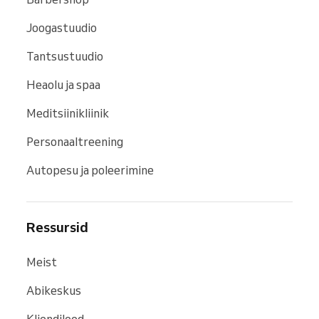
Joogastuudio
Tantsustuudio
Heaolu ja spaa
Meditsiinikliinik
Personaaltreening
Autopesu ja poleerimine
Ressursid
Meist
Abikeskus
Kliendilood