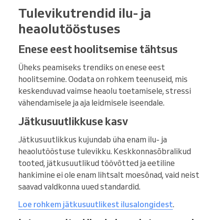
Tulevikutrendid ilu- ja
heaolutööstuses
Enese eest hoolitsemise tähtsus
Üheks peamiseks trendiks on enese eest
hoolitsemine. Oodata on rohkem teenuseid, mis
keskenduvad vaimse heaolu toetamisele, stressi
vähendamisele ja aja leidmisele iseendale.
Jätkusuutlikkuse kasv
Jätkusuutlikkus kujundab üha enam ilu- ja
heaolutööstuse tulevikku. Keskkonnasõbralikud
tooted, jätkusuutlikud töövõtted ja eetiline
hankimine ei ole enam lihtsalt moesõnad, vaid neist
saavad valdkonna uued standardid.
Loe rohkem jätkusuutlikest ilusalongidest
.