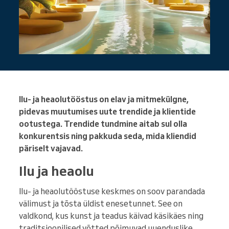
Ilu- ja heaolutööstus on elav ja mitmekülgne,
pidevas muutumises uute trendide ja klientide
ootustega. Trendide tundmine aitab sul olla
konkurentsis ning pakkuda seda, mida kliendid
päriselt vajavad.
Ilu ja heaolu
Ilu- ja heaolutööstuse keskmes on soov parandada
välimust ja tõsta üldist enesetunnet. See on
valdkond, kus kunst ja teadus käivad käsikäes ning
traditsioonilised võtted põimuvad uuenduslike