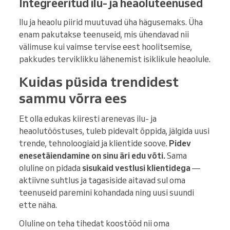
Integreeritud ilu- ja heaoluteenused
Ilu ja heaolu piirid muutuvad üha hägusemaks. Üha
enam pakutakse teenuseid, mis ühendavad nii
välimuse kui vaimse tervise eest hoolitsemise,
pakkudes terviklikku lähenemist isiklikule heaolule.
Kuidas püsida trendidest
sammu võrra ees
Et olla edukas kiiresti arenevas ilu- ja
heaolutööstuses, tuleb pidevalt õppida, jälgida uusi
trende, tehnoloogiaid ja klientide soove.
Pidev
enesetäiendamine on sinu äri edu võti.
Sama
oluline on pidada
sisukaid vestlusi klientidega
—
aktiivne suhtlus ja tagasiside aitavad sul oma
teenuseid paremini kohandada ning uusi suundi
ette näha.
Oluline on teha tihedat koostööd nii oma