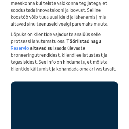
meeskonna kui teiste valdkonna tegijatega, et
soodustada innovatsiooni ja loovust. Selline
koostöö võib tuua uusi ideid ja lähenemisi, mis
aitavad sinu teenuseid veelgi paremaks muuta.
Lõpuks on klientide vajaduste analüüs selle
protsessi lahutamatu osa.
Tööriistad nagu
Reservio
aitavad sul
saada ülevaate
broneeringutrendidest, kliendi eelistustest ja
tagasisidest. See info on hindamatu, et mõista
klientide käitumist ja kohandada oma äri vastavalt.