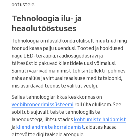
ootustele.
Tehnoloogia ilu- ja
heaolutööstuses
Tehnoloogia on iluvaldkonda oluliselt muutnud ning
toonud kaasa palju uuendusi. Tooted ja hooldused
nagu LED-teraapia, raadiosagedusravi ja
täitesüstid pakuvad klientidele uusi võimalusi.
Samuti väärivad mainimist tehisintellektil põhinev
naha analüüs ja virtuaalreaalsuse meditatsioonid,
mis avardavad teenuste valikut veelgi.
Selles tehnoloogiarikkas keskkonnas on
veebibroneerimissüsteemi
roll üha olulisem. See
sobitub sujuvalt teiste tehnoloogiliste
lahendustega, lihtsustades
kohtumiste haldamist
ja
kliendiandmete korraldamist
, aidates kaasa
ettevõtte digitaalsele arengule.