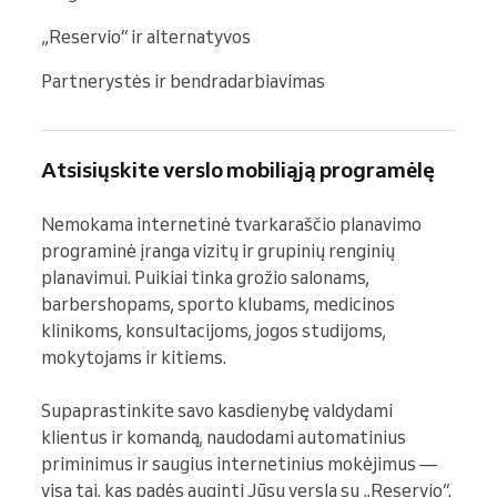
„Reservio“ ir alternatyvos
Partnerystės ir bendradarbiavimas
Atsisiųskite verslo mobiliąją programėlę
Nemokama internetinė tvarkaraščio planavimo 
programinė įranga vizitų ir grupinių renginių 
planavimui. Puikiai tinka grožio salonams, 
barbershopams, sporto klubams, medicinos 
klinikoms, konsultacijoms, jogos studijoms, 
mokytojams ir kitiems.

Supaprastinkite savo kasdienybę valdydami 
klientus ir komandą, naudodami automatinius 
priminimus ir saugius internetinius mokėjimus — 
visa tai, kas padės auginti Jūsų verslą su „Reservio“.