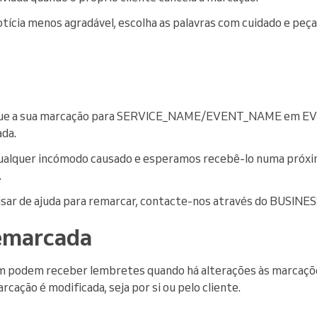
tícia menos agradável, escolha as palavras com cuidado e peç
que a sua marcação para SERVICE_NAME/EVENT_NAME em E
da.
ualquer incómodo causado e esperamos recebê-lo numa próxi
.
cisar de ajuda para remarcar, contacte-nos através do BUSIN
emarcada
m podem receber lembretes quando há alterações às marcaçõ
cação é modificada, seja por si ou pelo cliente.