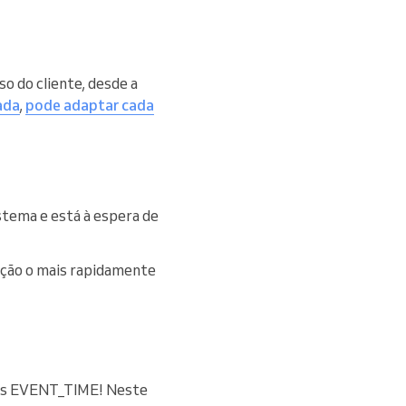
o do cliente, desde a
ada
,
pode adaptar cada
stema e está à espera de
ação o mais rapidamente
s EVENT_TIME! Neste