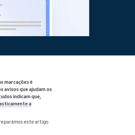
Ler mais
as marcações é
os avisos que ajudam os
tudos indicam que,
asticamente a
preparámos este artigo