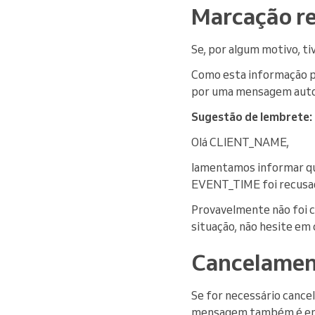
Marcação r
Se, por algum motivo, t
Como esta informação pod
por uma mensagem auto
Sugestão de lembrete:
Olá CLIENT_NAME,
lamentamos informar 
EVENT_TIME foi recusa
Provavelmente não foi c
situação, não hesite e
Cancelamen
Se for necessário cance
mensagem também é envi