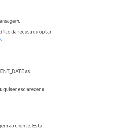
 mensagem.
ífico da recusa ou optar
o
.
VENT_DATE às
 quiser esclarecer a
em ao cliente. Esta