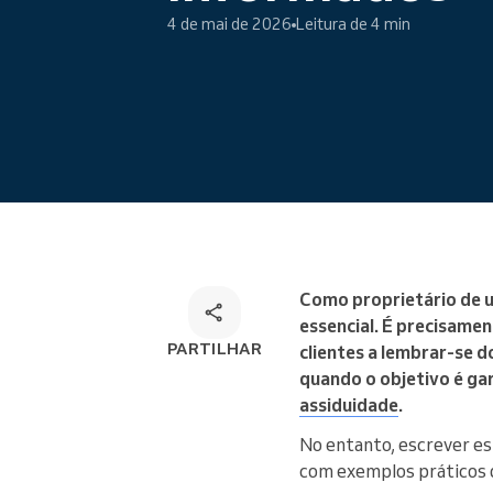
Marcações online
4 de mai de 2026
Leitura de 4 min
Solução de marcação
omnicanal
Como proprietário de u
essencial. É precisame
PARTILHAR
clientes a lembrar-se 
quando o objetivo é ga
assiduidade
.
No entanto, escrever es
com exemplos práticos q