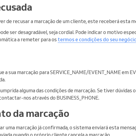
ecusada
iver de recusar a marcação de um cliente, este receberá esta
e ser desagradável, seja cordial. Pode indicar o motivo espec
mática a remeter para os
termos e condições do seu negóci
que a sua marcação para SERVICE_NAME/EVENT_NAME em E
da.
umprida alguma das condições de marcação. Se tiver dúvidas ou
m contactar-nos através do BUSINESS_PHONE.
to da marcação
lar uma marcação já confirmada, o sistema enviará esta mensag
ada quando o próprio cliente cancela a marcação.