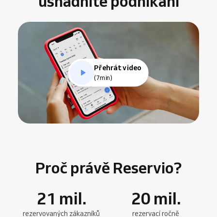
usnadníte podnikání
Přehrát video
(7min)
Proč právě Reservio?
21
mil.
20
mil.
rezervovaných zákazníků
rezervací ročně