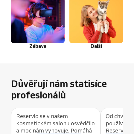
Zábava
Další
Důvěřují nám statisíce
profesionálů
Reservio se v našem
Od chvíle, 
kosmetickém salonu osvědčilo
používat r
a moc nám vyhovuje. Pomáhá
Reservio, 