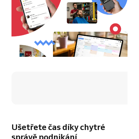
4.8 / 5
Ušetřete čas díky chytré
správě podnikání