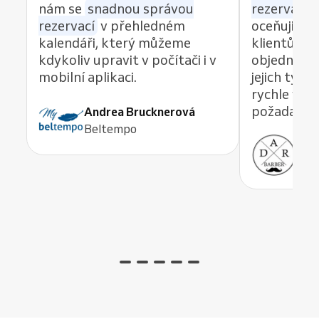
nám se
snadnou správou
rezervací z
rezervací
v přehledném
oceňuji re
kalendáři, který můžeme
klientům 
kdykoliv upravit v počítači i v
objednávat
mobilní aplikaci.
jejich tým
rychle vyře
požadavek,
Andrea Brucknerová
Beltempo
Ant
ADR