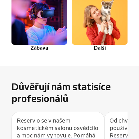
Zábava
Další
Důvěřují nám statisíce
profesionálů
Reservio se v našem
Od chvíle, 
kosmetickém salonu osvědčilo
používat r
a moc nám vyhovuje. Pomáhá
Reservio, 