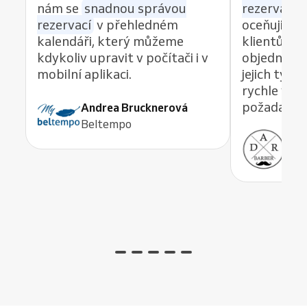
nám se
snadnou správou
rezervací z
rezervací
v přehledném
oceňuji re
kalendáři, který můžeme
klientům 
kdykoliv upravit v počítači i v
objednávat
mobilní aplikaci.
jejich tým
rychle vyře
požadavek,
Andrea Brucknerová
Beltempo
Ant
ADR