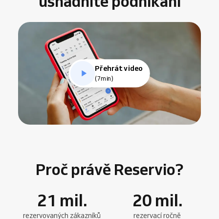
usnadníte podnikání
Přehrát video
(7min)
Proč právě Reservio?
21
mil.
20
mil.
rezervovaných zákazníků
rezervací ročně