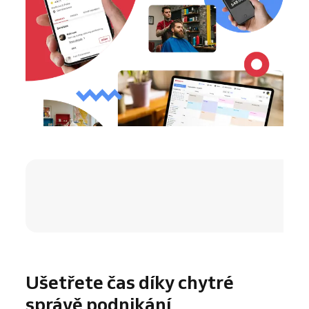
4.8 / 5
Ušetřete čas díky chytré
správě podnikání