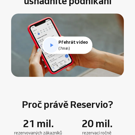
usnadníte podnikání
Přehrát video
(7min)
Proč právě Reservio?
21
mil.
20
mil.
rezervovaných zákazníků
rezervací ročně