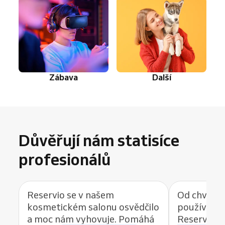
Zábava
Další
Důvěřují nám statisíce
profesionálů
Reservio se v našem
Od chvíle, 
kosmetickém salonu osvědčilo
používat r
a moc nám vyhovuje. Pomáhá
Reservio, 