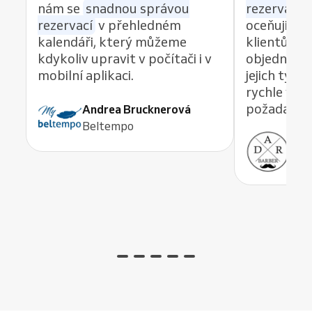
nám se
snadnou správou
rezervací z
rezervací
v přehledném
oceňuji re
kalendáři, který můžeme
klientům 
kdykoliv upravit v počítači i v
objednávat
mobilní aplikaci.
jejich tým
rychle vyře
požadavek,
Andrea Brucknerová
Beltempo
Ant
ADR