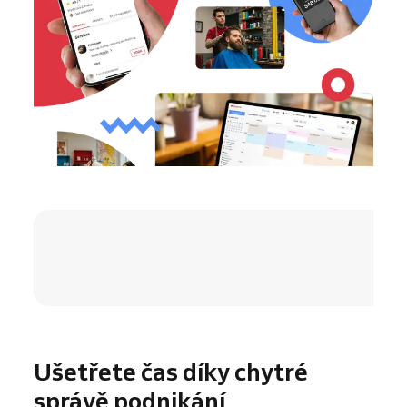
4.8 / 5
Ušetřete čas díky chytré
správě podnikání