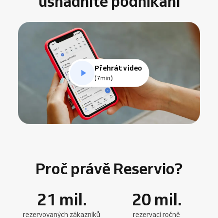
usnadníte podnikání
Přehrát video
(7min)
Proč právě Reservio?
21
mil.
20
mil.
rezervovaných zákazníků
rezervací ročně