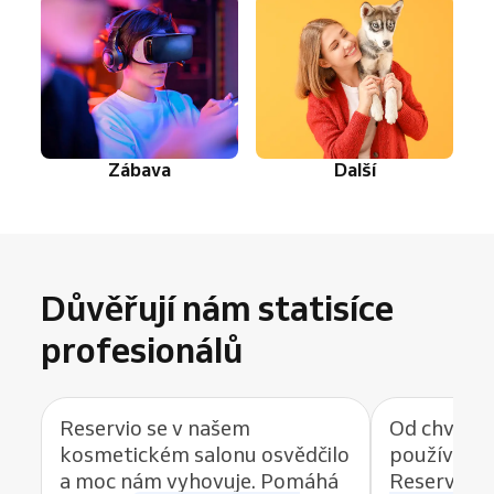
Zábava
Další
Důvěřují nám statisíce
profesionálů
Reservio se v našem
Od chvíle, 
kosmetickém salonu osvědčilo
používat r
a moc nám vyhovuje. Pomáhá
Reservio, 