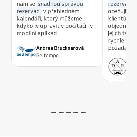
nám se
snadnou správou
rezervací z
rezervací
v přehledném
oceňuji re
kalendáři, který můžeme
klientům 
kdykoliv upravit v počítači i v
objednávat
mobilní aplikaci.
jejich tým
rychle vyře
požadavek,
Andrea Brucknerová
Beltempo
Ant
ADR