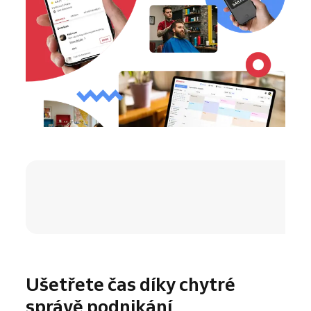
4.8 / 5
Ušetřete čas díky chytré
správě podnikání