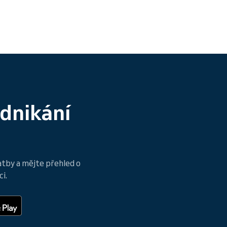
odnikání
atby a mějte přehled o
i.