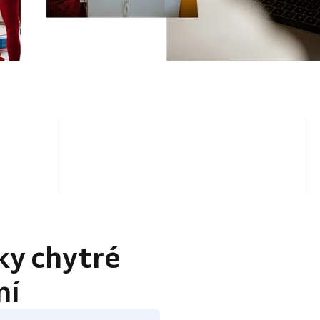
4.5 / 5
ky chytré
ní