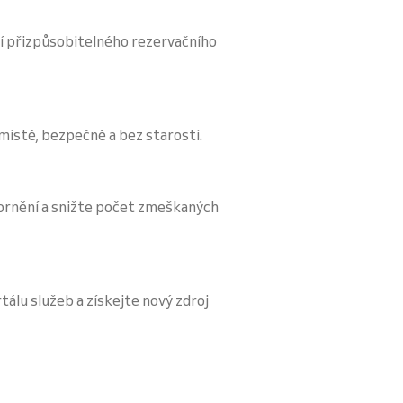
í přizpůsobitelného rezervačního
 místě, bezpečně a bez starostí.
ornění a snižte počet zmeškaných
tálu služeb a získejte nový zdroj