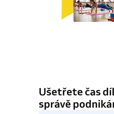
4.8 / 5
Ušetřete čas dí
správě podniká