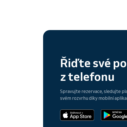
Řiďte své p
z telefonu
Spravujte rezervace, sledujte pl
svém rozvrhu díky mobilní aplikac