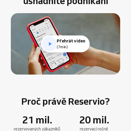
usnadníte podnikání
Přehrát video
(7min)
Proč právě Reservio?
21
mil.
20
mil.
rezervovaných zákazníků
rezervací ročně