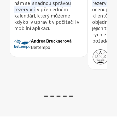
nám se
snadnou správou
rezervací z
rezervací
v přehledném
oceňuji re
kalendáři, který můžeme
klientům 
kdykoliv upravit v počítači i v
objednávat
mobilní aplikaci.
jejich tým
rychle vyře
požadavek,
Andrea Brucknerová
Beltempo
Ant
ADR