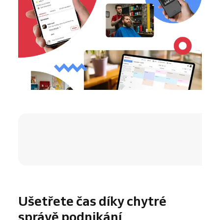
4.8 / 5
Ušetřete čas díky chytré
správě podnikání