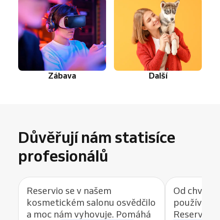
Zábava
Další
Důvěřují nám statisíce
profesionálů
Reservio se v našem
Od chvíle, 
kosmetickém salonu osvědčilo
používat r
a moc nám vyhovuje. Pomáhá
Reservio, 