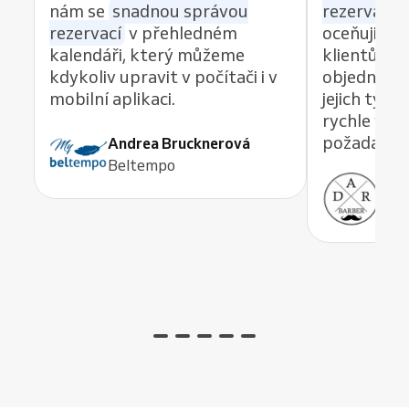
nám se
snadnou správou
rezervací z
rezervací
v přehledném
oceňuji re
kalendáři, který můžeme
klientům 
kdykoliv upravit v počítači i v
objednávat
mobilní aplikaci.
jejich tým
rychle vyře
požadavek,
Andrea Brucknerová
Beltempo
Ant
ADR