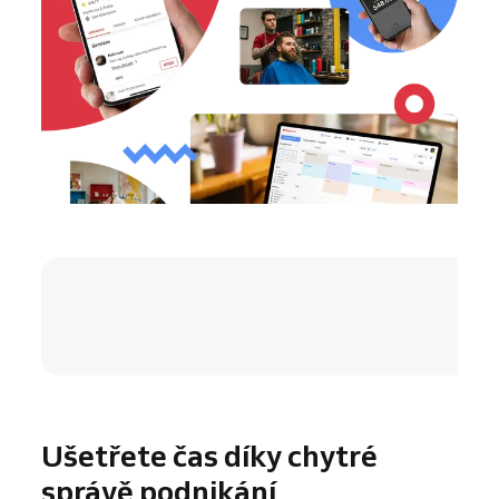
4.8 / 5
Ušetřete čas díky chytré
správě podnikání