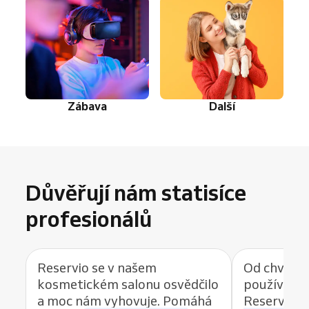
Zábava
Další
Důvěřují nám statisíce
profesionálů
Reservio se v našem
Od chvíle, 
kosmetickém salonu osvědčilo
používat r
a moc nám vyhovuje. Pomáhá
Reservio, 