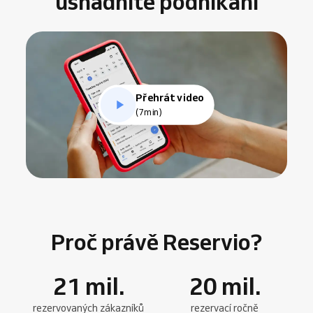
usnadníte podnikání
Přehrát video
(7min)
Proč právě Reservio?
21
mil.
20
mil.
rezervovaných zákazníků
rezervací ročně