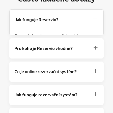
Jak funguje Reservio?
Reservio je online rezervační systém pro
podniky v oblasti služeb. Funguje jako
virtuální recepce dostupná 24/7
ve třech
Pro koho je Reservio vhodné?
krocích:
Klient si vybere službu na vašich
Reservio je pro
podnikatele a malé i střední
Reservio rezervačních stránkách
, zvolí
firmy v oblasti služeb
, kde se klienti
Co je online rezervační systém?
zaměstnance a volný termín
objednávají na konkrétní termín; schůzky,
Systém automaticky zapíše rezervaci
sezení nebo
skupinové lekce
.
Online rezervační systém je
digitální nástroj,
do vašeho
kalendáře
a odešle oběma
Nejčastěji Reservio používají:
který umožňuje klientům rezervovat služby
stranám potvrzení
Jak funguje rezervační systém?
online
Salony krásy
24/7 bez telefonování nebo e-mailů.
,
kadeřnictví
,
barber shopy
,
Před daným termínem pošle Reservio
Klient si vybere službu, volný termín a
masáže
, wellness a
spa
klientovi
připomínku
přes SMS nebo e-
Rezervační systém je software, který
případně i konkrétního zaměstnance.
Fitness centra
,
jógová studia
,
osobní
mail.