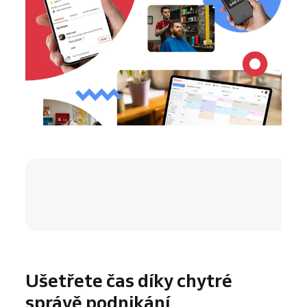
4.8 / 5
Ušetřete čas díky chytré
správě podnikání