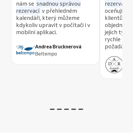
nám se
snadnou správou
rezervací z
rezervací
v přehledném
oceňuji re
kalendáři, který můžeme
klientům 
kdykoliv upravit v počítači i v
objednávat
mobilní aplikaci.
jejich tým
rychle vyře
požadavek,
Andrea Brucknerová
Beltempo
Ant
ADR