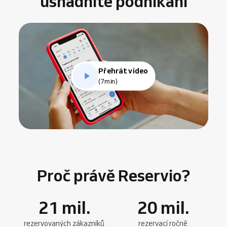
usnadníte podnikání
Přehrát video
(7min)
Proč právě Reservio?
21
mil.
20
mil.
rezervovaných zákazníků
rezervací ročně