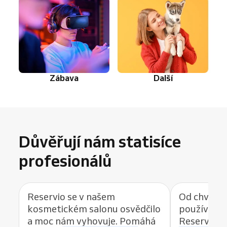
Zábava
Další
Důvěřují nám statisíce
profesionálů
Reservio se v našem
Od chvíle, 
kosmetickém salonu osvědčilo
používat r
a moc nám vyhovuje. Pomáhá
Reservio, 