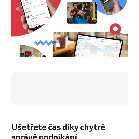
4.8 / 5
Ušetřete čas díky chytré
správě podnikání