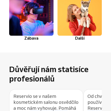
Zábava
Další
Důvěřují nám statisíce
profesionálů
Reservio se v našem
Od chvíle, 
kosmetickém salonu osvědčilo
používat r
a moc nám vyhovuje. Pomáhá
Reservio, 