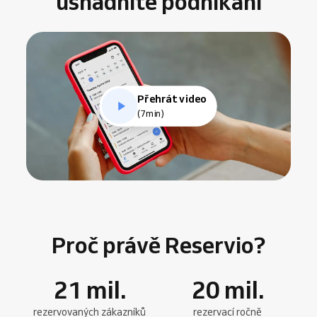
usnadníte podnikání
Přehrát video
(7min)
Proč právě Reservio?
21
mil.
20
mil.
rezervovaných zákazníků
rezervací ročně