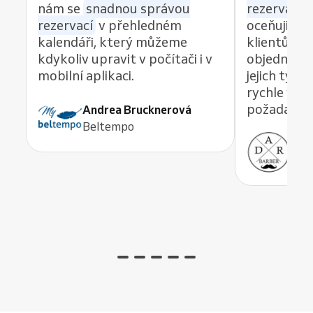
nám se
snadnou správou
rezervací z
rezervací
v přehledném
oceňuji re
kalendáři, který můžeme
klientům 
kdykoliv upravit v počítači i v
objednávat
mobilní aplikaci.
jejich tým
rychle vyře
požadavek,
Andrea Brucknerová
Beltempo
Ant
ADR