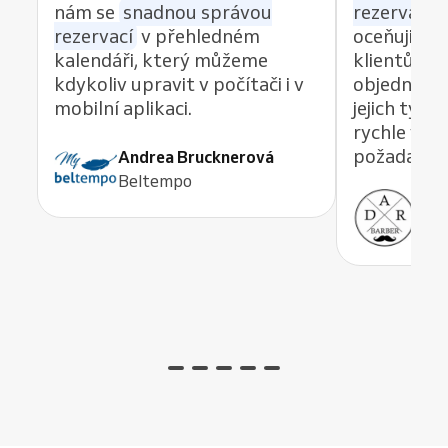
nám se
snadnou správou
rezervací z
rezervací
v přehledném
oceňuji re
kalendáři, který můžeme
klientům 
kdykoliv upravit v počítači i v
objednávat
mobilní aplikaci.
jejich tým
rychle vyře
požadavek,
Andrea Brucknerová
Beltempo
Ant
ADR