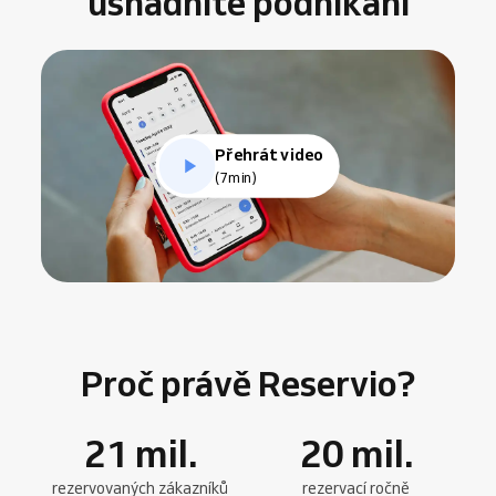
usnadníte podnikání
Přehrát video
(7min)
Proč právě Reservio?
21
mil.
20
mil.
rezervovaných zákazníků
rezervací ročně