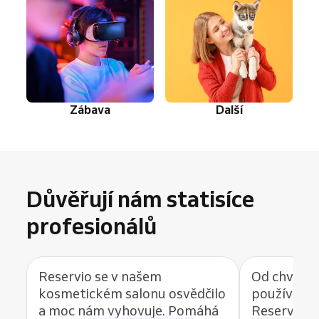
Zábava
Další
Důvěřují nám statisíce
profesionálů
Reservio se v našem
Od chvíle, 
kosmetickém salonu osvědčilo
používat r
a moc nám vyhovuje. Pomáhá
Reservio, 