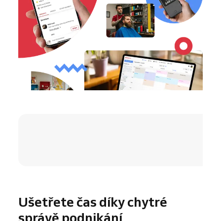
4.8 / 5
Ušetřete čas díky chytré
správě podnikání