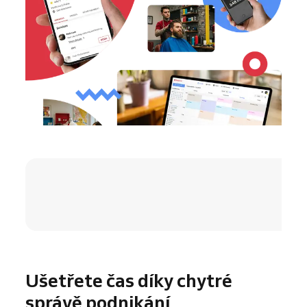
4.8 / 5
Ušetřete čas díky chytré
správě podnikání