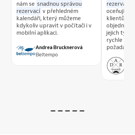
nám se
snadnou správou
rezervací z
rezervací
v přehledném
oceňuji re
kalendáři, který můžeme
klientům 
kdykoliv upravit v počítači i v
objednávat
mobilní aplikaci.
jejich tým
rychle vyře
požadavek,
Andrea Brucknerová
Beltempo
Ant
ADR