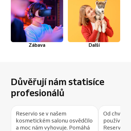
Zábava
Další
Důvěřují nám statisíce
profesionálů
Reservio se v našem
Od chvíle, 
kosmetickém salonu osvědčilo
používat r
a moc nám vyhovuje. Pomáhá
Reservio, 