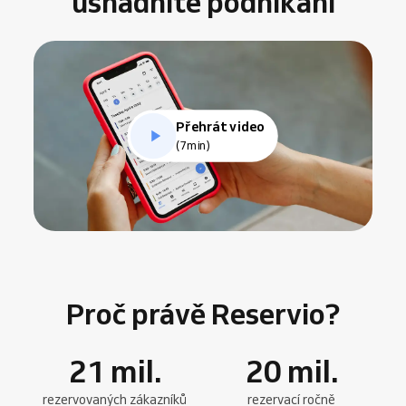
usnadníte podnikání
Přehrát video
(7min)
Proč právě Reservio?
21
mil.
20
mil.
rezervovaných zákazníků
rezervací ročně