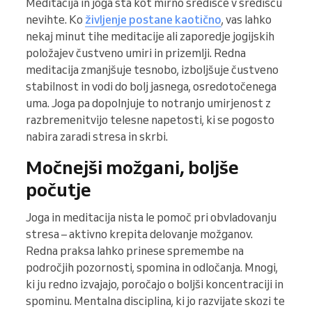
Meditacija in joga sta kot mirno središče v središču
nevihte. Ko
življenje postane kaotično
, vas lahko
nekaj minut tihe meditacije ali zaporedje jogijskih
položajev čustveno umiri in prizemlji. Redna
meditacija zmanjšuje tesnobo, izboljšuje čustveno
stabilnost in vodi do bolj jasnega, osredotočenega
uma. Joga pa dopolnjuje to notranjo umirjenost z
razbremenitvijo telesne napetosti, ki se pogosto
nabira zaradi stresa in skrbi.
Močnejši možgani, boljše
počutje
Joga in meditacija nista le pomoč pri obvladovanju
stresa – aktivno krepita delovanje možganov.
Redna praksa lahko prinese spremembe na
področjih pozornosti, spomina in odločanja. Mnogi,
ki ju redno izvajajo, poročajo o boljši koncentraciji in
spominu. Mentalna disciplina, ki jo razvijate skozi te