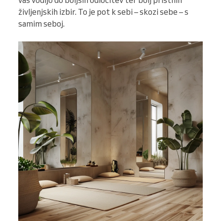
vas vodijo do boljših odločitev ter bolj pristnih
življenjskih izbir. To je pot k sebi – skozi sebe – s
samim seboj.