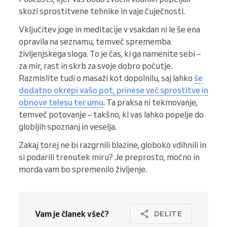
skozi sprostitvene tehnike in vaje čuječnosti.
Vključitev joge in meditacije v vsakdan ni le še ena
opravila na seznamu, temveč sprememba
življenjskega sloga. To je čas, ki ga namenite sebi –
za mir, rast in skrb za svoje dobro počutje.
Razmislite tudi o masaži kot dopolnilu, saj lahko
še
dodatno okrepi vašo pot, prinese več sprostitve in
obnove telesu ter umu
. Ta praksa ni tekmovanje,
temveč potovanje – takšno, ki vas lahko popelje do
globljih spoznanj in veselja.
Zakaj torej ne bi razgrnili blazine, globoko vdihnili in
si podarili trenutek miru? Je preprosto, močno in
morda vam bo spremenilo življenje.
Vam je članek všeč?
DELITE