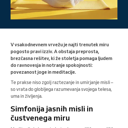
V vsakodnevnem vrvežu je najti trenutek miru
pogosto pravi izziv. A obstaja preprosta,
brezčasna rešitev, ki že stoletja pomaga ljudem
do ravnovesja in notranje spokojnosti:
povezanost joge in meditacije.
Te prakse niso zgolj raztezanje in umirjanje misli –
so vrata do globljega razumevanja svojega telesa,
uma in življenja.
Simfonija jasnih misli in
čustvenega miru