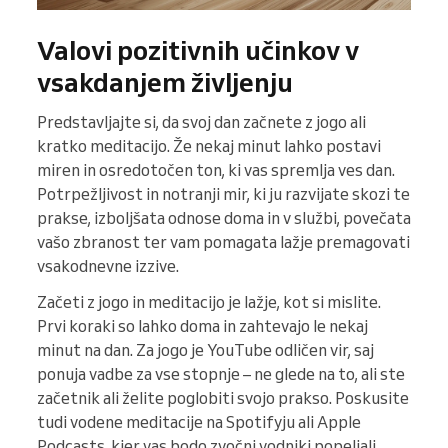
Valovi pozitivnih učinkov v
vsakdanjem življenju
Predstavljajte si, da svoj dan začnete z jogo ali
kratko meditacijo. Že nekaj minut lahko postavi
miren in osredotočen ton, ki vas spremlja ves dan.
Potrpežljivost in notranji mir, ki ju razvijate skozi te
prakse, izboljšata odnose doma in v službi, povečata
vašo zbranost ter vam pomagata lažje premagovati
vsakodnevne izzive.
Začeti z jogo in meditacijo je lažje, kot si mislite.
Prvi koraki so lahko doma in zahtevajo le nekaj
minut na dan. Za jogo je YouTube odličen vir, saj
ponuja vadbe za vse stopnje – ne glede na to, ali ste
začetnik ali želite poglobiti svojo prakso. Poskusite
tudi vodene meditacije na Spotifyju ali Apple
Podcasts, kjer vas bodo zvočni vodniki popeljali