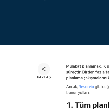
Çok kanallı rezervasyon çözümü
Mülakat planlamak, İK p
süreçtir. Birden fazla 
PAYLAŞ
planlama çakışmalarını ö
Ancak,
Reservio
gibi doğr
bunun yolları:
1. Tüm plan