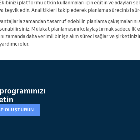
. Ekibinizi platformu etkin kullanmaları için eğitin ve adayları 
 teşvik edin. Analitikleri takip ederek planlama sürecinizi sürek
ntajlarla zamandan tasarruf edebilir, planlama çakışmalarını az
 sunabilirsiniz. Mülakat planlamasını kolaylaştırmak sadece İK e
ı zamanda daha verimli bir işe alım süreci sağlar ve şirketinizi
yardımcı olur.
 programınızı
etin
AP OLUŞTURUN