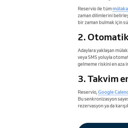
Reservio ile tüm
mülakat
zaman dilimlerini belirl
bir zaman bulmak için sü
2. Otomatik
Adaylara yaklaşan mülaka
veya SMS yoluyla otomati
gelmeme riskini en aza in
3. Takvim e
Reservio,
Google Calend
Bu senkronizasyon sayesi
rezervasyon ya da karışık