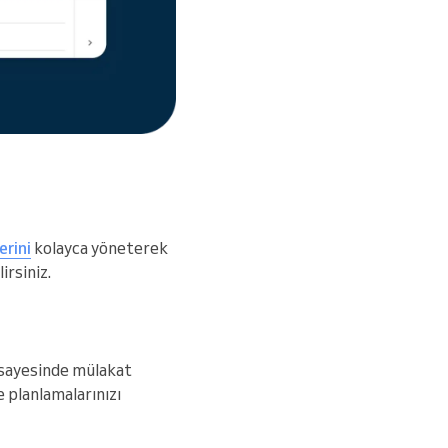
erini
kolayca yöneterek
irsiniz.
a sayesinde mülakat
e planlamalarınızı