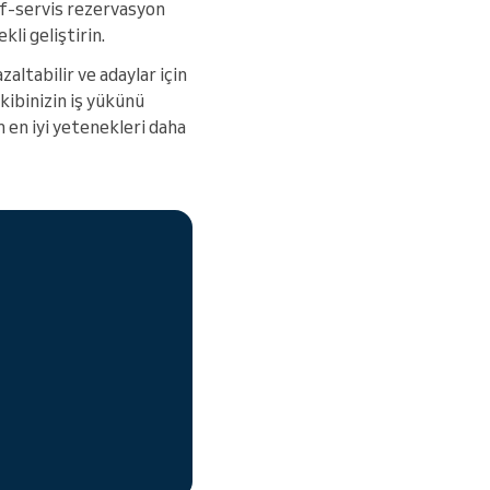
self-servis rezervasyon
li geliştirin.
altabilir ve adaylar için
kibinizin iş yükünü
n en iyi yetenekleri daha