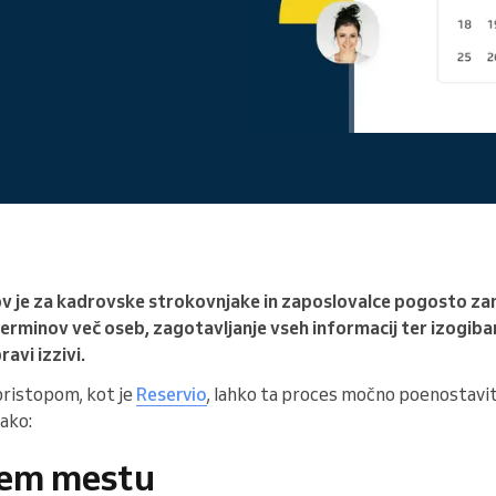
Vodite veliko organizacijo
v je za kadrovske strokovnjake in zaposlovalce pogosto z
terminov več oseb, zagotavljanje vseh informacij ter izogib
avi izzivi.
 pristopom, kot je
Reservio
, lahko ta proces močno poenostavi
kako:
nem mestu