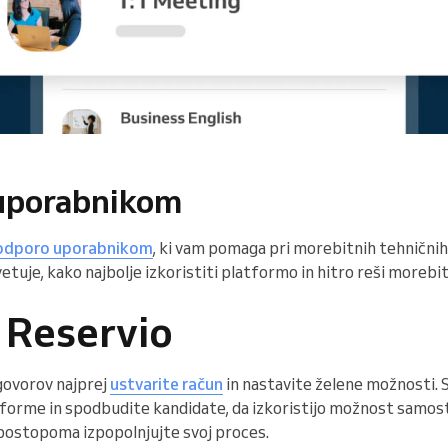
 uporabnikom
podporo uporabnikom
, ki vam pomaga pri morebitnih tehničnih v
tuje, kako najbolje izkoristiti platformo in hitro reši morebi
 Reservio
govorov najprej
ustvarite račun
in nastavite želene možnosti. 
forme in spodbudite kandidate, da izkoristijo možnost samost
 postopoma izpopolnjujte svoj proces.