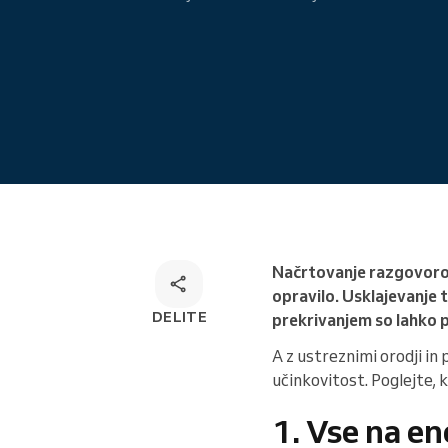
Omnichannel rešitev za
rezervacije
Načrtovanje razgovoro
opravilo. Usklajevanje 
DELITE
prekrivanjem so lahko pr
A z ustreznimi orodji in
učinkovitost. Poglejte, 
1. Vse na e