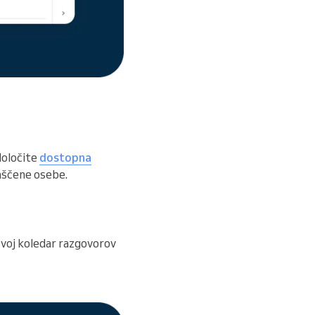
določite
dostopna
laščene osebe.
svoj koledar razgovorov