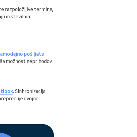
e razpoložljive termine,
ju in številnim
amodejno pošiljate
njša možnost neprihodov.
utlook
. Sinhronizacija
 preprečuje dvojne