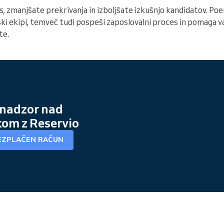
s, zmanjšate prekrivanja in izboljšate izkušnjo kandidatov. Po
vski ekipi, temveč tudi pospeši zaposlovalni proces in pomaga 
te.
 nadzor nad
kom z Reservio
EZPLAČEN RAČUN