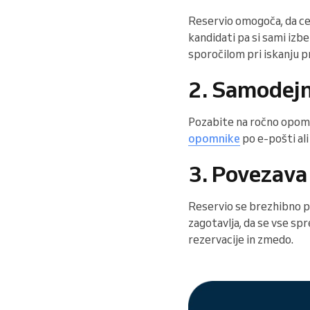
Reservio omogoča, da c
kandidati pa si sami izb
sporočilom pri iskanju 
2. Samodejn
Pozabite na ročno opomi
opomnike
po e-pošti al
3. Povezava
Reservio se brezhibno p
zagotavlja, da se vse sp
rezervacije in zmedo.