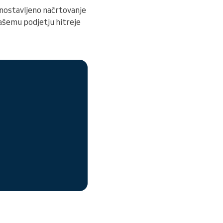
enostavljeno načrtovanje
vašemu podjetju hitreje