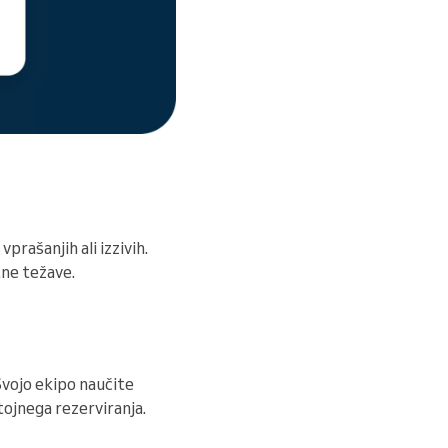
prašanjih ali izzivih.
tne težave.
Svojo ekipo naučite
ojnega rezerviranja.