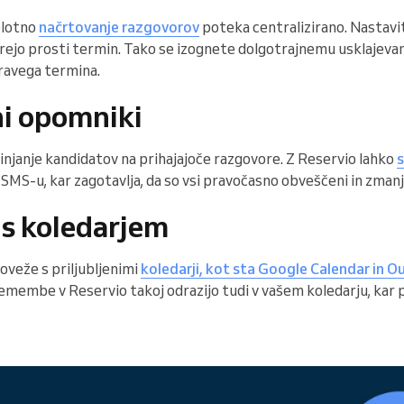
elotno
načrtovanje razgovorov
poteka centralizirano. Nastavit
erejo prosti termin. Tako se izognete dolgotrajnemu usklajevan
pravega termina.
i opomniki
njanje kandidatov na prihajajoče razgovore. Z Reservio lahko
s
i SMS-u, kar zagotavlja, da so vsi pravočasno obveščeni in zma
 s koledarjem
oveže s priljubljenimi
koledarji, kot sta Google Calendar in O
remembe v Reservio takoj odrazijo tudi v vašem koledarju, kar