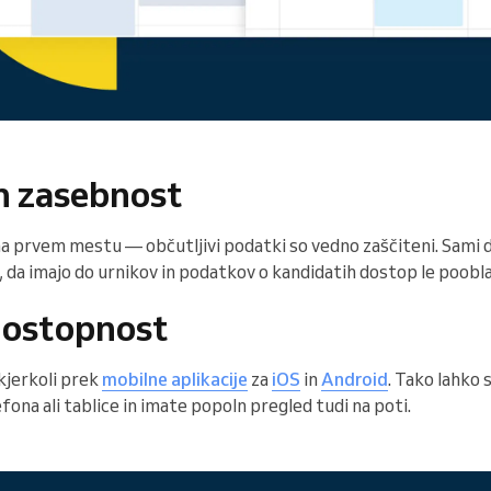
in zasebnost
na prvem mestu — občutljivi podatki so vedno zaščiteni. Sami 
, da imajo do urnikov in podatkov o kandidatih dostop le poob
dostopnost
kjerkoli prek
mobilne aplikacije
za
iOS
in
Android
. Tako lahko 
fona ali tablice in imate popoln pregled tudi na poti.