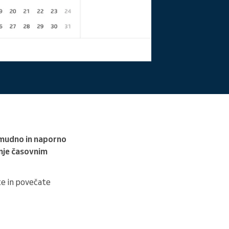
Preberite več
amudno in naporno
anje časovnim
te in povečate